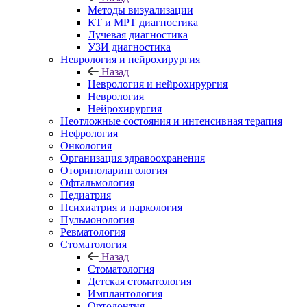
Методы визуализации
КТ и МРТ диагностика
Лучевая диагностика
УЗИ диагностика
Неврология и нейрохирургия
Назад
Неврология и нейрохирургия
Неврология
Нейрохирургия
Неотложные состояния и интенсивная терапия
Нефрология
Онкология
Организация здравоохранения
Оториноларингология
Офтальмология
Педиатрия
Психиатрия и наркология
Пульмонология
Ревматология
Стоматология
Назад
Стоматология
Детская стоматология
Имплантология
Ортодонтия