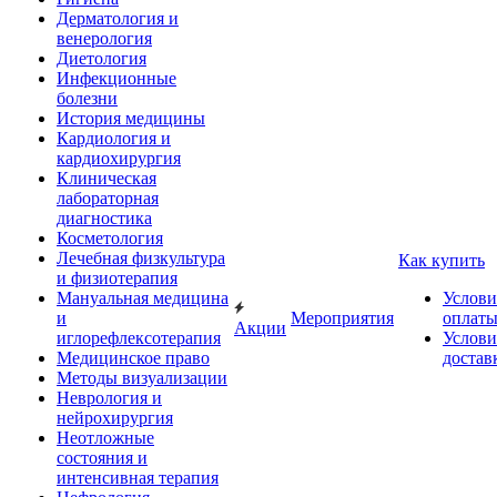
Дерматология и
венерология
Диетология
Инфекционные
болезни
История медицины
Кардиология и
кардиохирургия
Клиническая
лабораторная
диагностика
Косметология
Лечебная физкультура
Как купить
и физиотерапия
Мануальная медицина
Услови
и
Мероприятия
оплат
Акции
иглорефлексотерапия
Услови
Медицинское право
достав
Методы визуализации
Неврология и
нейрохирургия
Неотложные
состояния и
интенсивная терапия