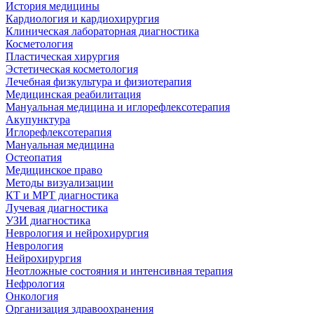
История медицины
Кардиология и кардиохирургия
Клиническая лабораторная диагностика
Косметология
Пластическая хирургия
Эстетическая косметология
Лечебная физкультура и физиотерапия
Медицинская реабилитация
Мануальная медицина и иглорефлексотерапия
Акупунктура
Иглорефлексотерапия
Мануальная медицина
Остеопатия
Медицинское право
Методы визуализации
КТ и МРТ диагностика
Лучевая диагностика
УЗИ диагностика
Неврология и нейрохирургия
Неврология
Нейрохирургия
Неотложные состояния и интенсивная терапия
Нефрология
Онкология
Организация здравоохранения