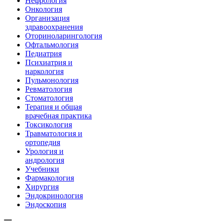
Нефрология
Онкология
Организация
здравоохранения
Оториноларингология
Офтальмология
Педиатрия
Психиатрия и
наркология
Пульмонология
Ревматология
Стоматология
Терапия и общая
врачебная практика
Токсикология
Травматология и
ортопедия
Урология и
андрология
Учебники
Фармакология
Хирургия
Эндокринология
Эндоскопия