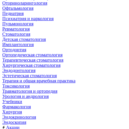
Оториноларингология
Офтальмология
Педиатрия
Психиатрия и наркология
Пульмонология
Ревматология
Стоматология
Детская стоматология
Имплантология
Ортодонтия
Ортопедическая стоматология
Терапевтическая стоматология
Хирургическая стоматология
Эндодонтология
Эстетическая стоматология
Терапия и общая врачебная практика
Токсикология
Травматология и ортопедия
Урология и андрология
Учебники
Фармакология
Хирургия
Эндокринология
Эндоскопия
Акции