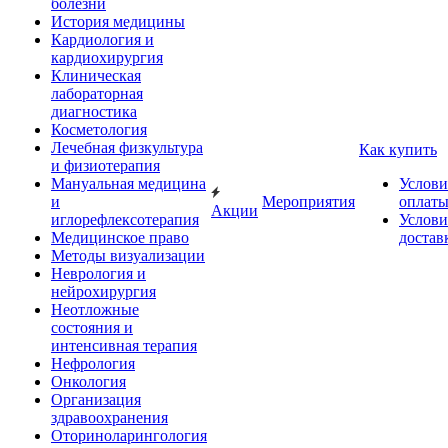
болезни
История медицины
Кардиология и
кардиохирургия
Клиническая
лабораторная
диагностика
Косметология
Лечебная физкультура
Как купить
и физиотерапия
Мануальная медицина
Услови
и
Мероприятия
оплат
Акции
иглорефлексотерапия
Услови
Медицинское право
достав
Методы визуализации
Неврология и
нейрохирургия
Неотложные
состояния и
интенсивная терапия
Нефрология
Онкология
Организация
здравоохранения
Оториноларингология