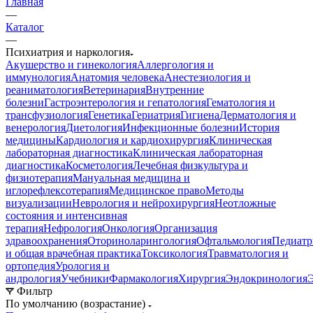
Главная
—
Каталог
—
Психиатрия и наркология
Акушерство и гинекология
Аллергология и
иммунология
Анатомия человека
Анестезиология и
реаниматология
Ветеринария
Внутренние
болезни
Гастроэнтерология и гепатология
Гематология и
трансфузиология
Генетика
Гериатрия
Гигиена
Дерматология и
венерология
Диетология
Инфекционные болезни
История
медицины
Кардиология и кардиохирургия
Клиническая
лабораторная диагностика
Клиническая лабораторная
диагностика
Косметология
Лечебная физкультура и
физиотерапия
Мануальная медицина и
иглорефлексотерапия
Медицинское право
Методы
визуализации
Неврология и нейрохирургия
Неотложные
состояния и интенсивная
терапия
Нефрология
Онкология
Организация
здравоохранения
Оториноларингология
Офтальмология
Педиатр
и общая врачебная практика
Токсикология
Травматология и
ортопедия
Урология и
андрология
Учебники
Фармакология
Хирургия
Эндокринология
Фильтр
По умолчанию (возрастание)