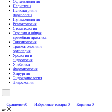
Офтальмология
Педиатрия
Психиатрия и
наркология
Пульмонология
Ревматология
Стоматология
Терапия и общая
врачебная практика
Токсикология
Травматология и
ортопедия
Урология и
андрология
Учебники
Фармакология
Хирургия
Эндокринология
Эндоскопия
Сравнение
0
Избранные товары
0
Корзина
0