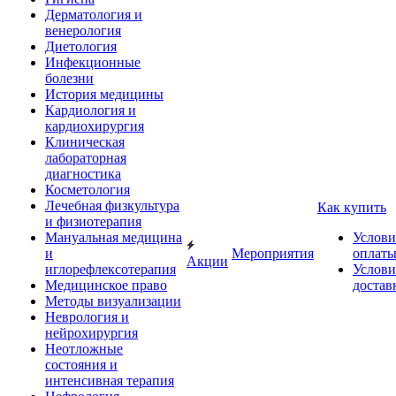
Дерматология и
венерология
Диетология
Инфекционные
болезни
История медицины
Кардиология и
кардиохирургия
Клиническая
лабораторная
диагностика
Косметология
Лечебная физкультура
Как купить
и физиотерапия
Мануальная медицина
Услови
и
Мероприятия
оплат
Акции
иглорефлексотерапия
Услови
Медицинское право
достав
Методы визуализации
Неврология и
нейрохирургия
Неотложные
состояния и
интенсивная терапия