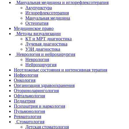
Мануальная медицина и иглорефлексотерапия
Акупунктура
Иглорефлексотерапия
Мануальная медицина
Остеопатия
Медицинское право
Методы визуализации
КТ и МРТ диагностика
Лучевая диагностика
УЗИ диагностика
Неврология и нейрохирургия
Неврология
Нейрохирургия
Неотложные состояния и интенсивная терапия
Нефрология
Онкология
Организация здравоохранения
Оториноларингология
Офтальмология
Педиатрия
Психиатрия и наркология
Пульмонология
Ревматология
Стоматология
Детская стоматология