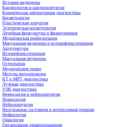
История медицины
Кардиология и кардиохирургия
Клиническая лабораторная диагностика
Косметология
Пластическая хирургия
Эстетическая косметология
Лечебная физкультура и физиотерапия
Медицинская реабилитация
Мануальная медицина и иглорефлексотерапия
Акупунктура
Иглорефлексотерапия
Мануальная медицина
Остеопатия
Медицинское право
Методы визуализации
КТ и МРТ диагностика
Лучевая диагностика
УЗИ диагностика
Неврология и нейрохирургия
Неврология
Нейрохирургия
Неотложные состояния и интенсивная терапия
Нефрология
Онкология
Организация здравоохранения