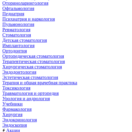
Оториноларингология
Офтальмология
Педиатрия
Психиатрия и наркология
Пульмонология
Ревматология
Стоматология
Детская стоматология
Имплантология
Ортодонтия
Ортопедическая стоматология
Терапевтическая стоматология
Хирургическая стоматология
Эндодонтология
Эстетическая стоматология
Терапия и общая врачебная практика
Токсикология
Травматология и ортопедия
Урология и андрология
Учебники
Фармакология
Хирургия
Эндокринология
Эндоскопия
Акции