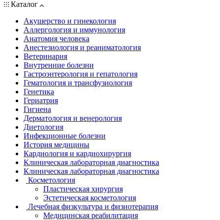
Каталог
Акушерство и гинекология
Аллергология и иммунология
Анатомия человека
Анестезиология и реаниматология
Ветеринария
Внутренние болезни
Гастроэнтерология и гепатология
Гематология и трансфузиология
Генетика
Гериатрия
Гигиена
Дерматология и венерология
Диетология
Инфекционные болезни
История медицины
Кардиология и кардиохирургия
Клиническая лабораторная диагностика
Клиническая лабораторная диагностика
Косметология
Пластическая хирургия
Эстетическая косметология
Лечебная физкультура и физиотерапия
Медицинская реабилитация