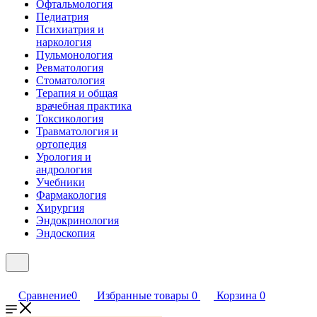
Офтальмология
Педиатрия
Психиатрия и
наркология
Пульмонология
Ревматология
Стоматология
Терапия и общая
врачебная практика
Токсикология
Травматология и
ортопедия
Урология и
андрология
Учебники
Фармакология
Хирургия
Эндокринология
Эндоскопия
Сравнение
0
Избранные товары
0
Корзина
0