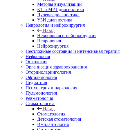
Методы визуализации
КТ и МРТ диагностика
Лучевая диагностика
УЗИ диагностика
Неврология и нейрохирургия
Назад
Неврология и нейрохирургия
Неврология
Нейрохирургия
Неотложные состояния и интенсивная терапия
Нефрология
Онкология
Организация здравоохранения
Оториноларингология
Офтальмология
Педиатрия
Психиатрия и наркология
Пульмонология
Ревматология
Стоматология
Назад
Стоматология
Детская стоматология
Имплантология
Ортодонтия