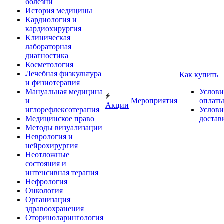
болезни
История медицины
Кардиология и
кардиохирургия
Клиническая
лабораторная
диагностика
Косметология
Лечебная физкультура
Как купить
и физиотерапия
Мануальная медицина
Услови
и
Мероприятия
оплат
Акции
иглорефлексотерапия
Услови
Медицинское право
достав
Методы визуализации
Неврология и
нейрохирургия
Неотложные
состояния и
интенсивная терапия
Нефрология
Онкология
Организация
здравоохранения
Оториноларингология