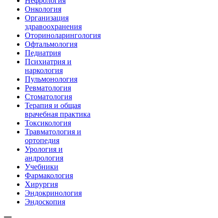
Нефрология
Онкология
Организация
здравоохранения
Оториноларингология
Офтальмология
Педиатрия
Психиатрия и
наркология
Пульмонология
Ревматология
Стоматология
Терапия и общая
врачебная практика
Токсикология
Травматология и
ортопедия
Урология и
андрология
Учебники
Фармакология
Хирургия
Эндокринология
Эндоскопия