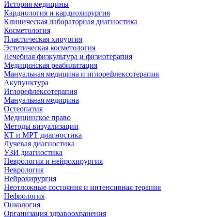
История медицины
Кардиология и кардиохирургия
Клиническая лабораторная диагностика
Косметология
Пластическая хирургия
Эстетическая косметология
Лечебная физкультура и физиотерапия
Медицинская реабилитация
Мануальная медицина и иглорефлексотерапия
Акупунктура
Иглорефлексотерапия
Мануальная медицина
Остеопатия
Медицинское право
Методы визуализации
КТ и МРТ диагностика
Лучевая диагностика
УЗИ диагностика
Неврология и нейрохирургия
Неврология
Нейрохирургия
Неотложные состояния и интенсивная терапия
Нефрология
Онкология
Организация здравоохранения