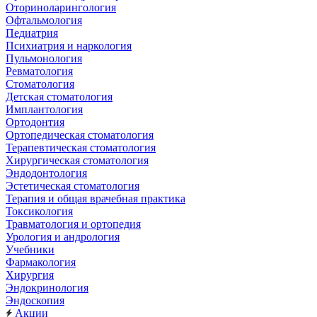
Оториноларингология
Офтальмология
Педиатрия
Психиатрия и наркология
Пульмонология
Ревматология
Стоматология
Детская стоматология
Имплантология
Ортодонтия
Ортопедическая стоматология
Терапевтическая стоматология
Хирургическая стоматология
Эндодонтология
Эстетическая стоматология
Терапия и общая врачебная практика
Токсикология
Травматология и ортопедия
Урология и андрология
Учебники
Фармакология
Хирургия
Эндокринология
Эндоскопия
Акции