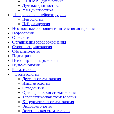
КТ и МРТ диагностика
Лучевая диагностика
УЗИ диагностика
Неврология и нейрохирургия
Неврология
Нейрохирургия
Неотложные состояния и интенсивная терапия
Нефрология
Онкология
Организация здравоохранения
Оториноларингология
Офтальмология
Педиатрия
Психиатрия и наркология
Пульмонология
Ревматология
Стоматология
Детская стоматология
Имплантология
Ортодонтия
Ортопедическая стоматология
Терапевтическая стоматология
Хирургическая стоматология
Эндодонтология
Эстетическая стоматология