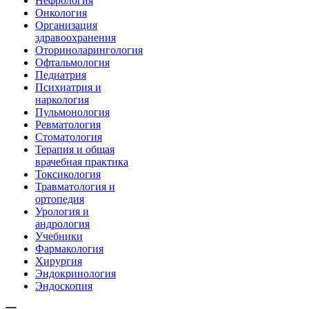
Нефрология
Онкология
Организация
здравоохранения
Оториноларингология
Офтальмология
Педиатрия
Психиатрия и
наркология
Пульмонология
Ревматология
Стоматология
Терапия и общая
врачебная практика
Токсикология
Травматология и
ортопедия
Урология и
андрология
Учебники
Фармакология
Хирургия
Эндокринология
Эндоскопия