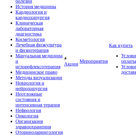
болезни
История медицины
Кардиология и
кардиохирургия
Клиническая
лабораторная
диагностика
Косметология
Лечебная физкультура
Как купить
и физиотерапия
Мануальная медицина
Услови
и
Мероприятия
оплат
Акции
иглорефлексотерапия
Услови
Медицинское право
достав
Методы визуализации
Неврология и
нейрохирургия
Неотложные
состояния и
интенсивная терапия
Нефрология
Онкология
Организация
здравоохранения
Оториноларингология