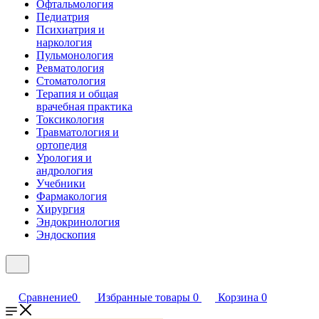
Офтальмология
Педиатрия
Психиатрия и
наркология
Пульмонология
Ревматология
Стоматология
Терапия и общая
врачебная практика
Токсикология
Травматология и
ортопедия
Урология и
андрология
Учебники
Фармакология
Хирургия
Эндокринология
Эндоскопия
Сравнение
0
Избранные товары
0
Корзина
0