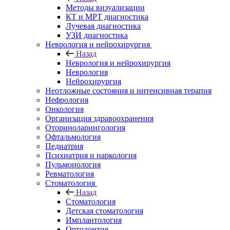
Методы визуализации
КТ и МРТ диагностика
Лучевая диагностика
УЗИ диагностика
Неврология и нейрохирургия
Назад
Неврология и нейрохирургия
Неврология
Нейрохирургия
Неотложные состояния и интенсивная терапия
Нефрология
Онкология
Организация здравоохранения
Оториноларингология
Офтальмология
Педиатрия
Психиатрия и наркология
Пульмонология
Ревматология
Стоматология
Назад
Стоматология
Детская стоматология
Имплантология
Ортодонтия