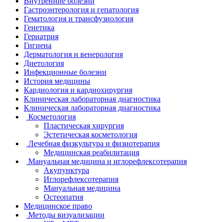
Внутренние болезни
Гастроэнтерология и гепатология
Гематология и трансфузиология
Генетика
Гериатрия
Гигиена
Дерматология и венерология
Диетология
Инфекционные болезни
История медицины
Кардиология и кардиохирургия
Клиническая лабораторная диагностика
Клиническая лабораторная диагностика
Косметология
Пластическая хирургия
Эстетическая косметология
Лечебная физкультура и физиотерапия
Медицинская реабилитация
Мануальная медицина и иглорефлексотерапия
Акупунктура
Иглорефлексотерапия
Мануальная медицина
Остеопатия
Медицинское право
Методы визуализации