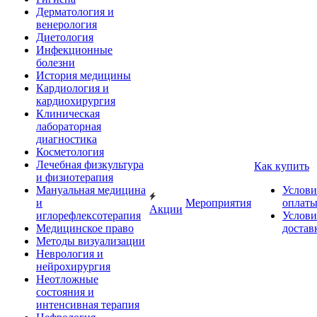
Дерматология и
венерология
Диетология
Инфекционные
болезни
История медицины
Кардиология и
кардиохирургия
Клиническая
лабораторная
диагностика
Косметология
Лечебная физкультура
Как купить
и физиотерапия
Мануальная медицина
Услови
и
Мероприятия
оплат
Акции
иглорефлексотерапия
Услови
Медицинское право
достав
Методы визуализации
Неврология и
нейрохирургия
Неотложные
состояния и
интенсивная терапия