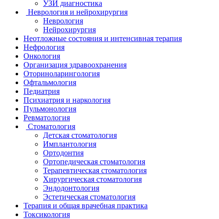
УЗИ диагностика
Неврология и нейрохирургия
Неврология
Нейрохирургия
Неотложные состояния и интенсивная терапия
Нефрология
Онкология
Организация здравоохранения
Оториноларингология
Офтальмология
Педиатрия
Психиатрия и наркология
Пульмонология
Ревматология
Стоматология
Детская стоматология
Имплантология
Ортодонтия
Ортопедическая стоматология
Терапевтическая стоматология
Хирургическая стоматология
Эндодонтология
Эстетическая стоматология
Терапия и общая врачебная практика
Токсикология