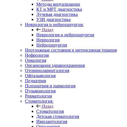
Методы визуализации
КТ и МРТ диагностика
Лучевая диагностика
УЗИ диагностика
Неврология и нейрохирургия
Назад
Неврология и нейрохирургия
Неврология
Нейрохирургия
Неотложные состояния и интенсивная терапия
Нефрология
Онкология
Организация здравоохранения
Оториноларингология
Офтальмология
Педиатрия
Психиатрия и наркология
Пульмонология
Ревматология
Стоматология
Назад
Стоматология
Детская стоматология
Имплантология
Ортодонтия