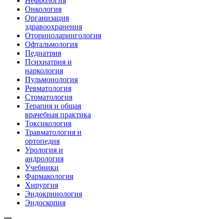
Нефрология
Онкология
Организация
здравоохранения
Оториноларингология
Офтальмология
Педиатрия
Психиатрия и
наркология
Пульмонология
Ревматология
Стоматология
Терапия и общая
врачебная практика
Токсикология
Травматология и
ортопедия
Урология и
андрология
Учебники
Фармакология
Хирургия
Эндокринология
Эндоскопия