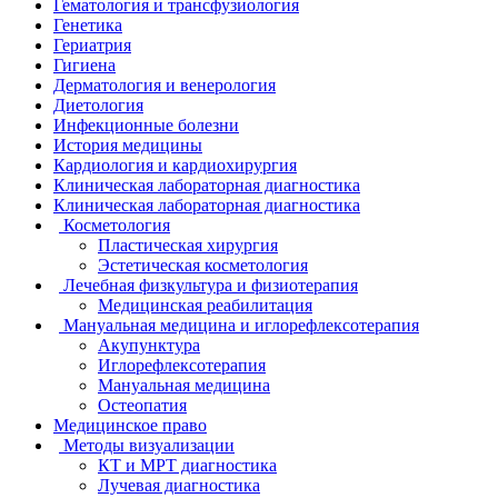
Гематология и трансфузиология
Генетика
Гериатрия
Гигиена
Дерматология и венерология
Диетология
Инфекционные болезни
История медицины
Кардиология и кардиохирургия
Клиническая лабораторная диагностика
Клиническая лабораторная диагностика
Косметология
Пластическая хирургия
Эстетическая косметология
Лечебная физкультура и физиотерапия
Медицинская реабилитация
Мануальная медицина и иглорефлексотерапия
Акупунктура
Иглорефлексотерапия
Мануальная медицина
Остеопатия
Медицинское право
Методы визуализации
КТ и МРТ диагностика
Лучевая диагностика