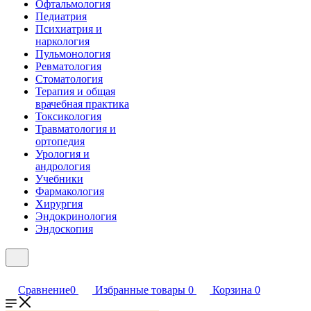
Офтальмология
Педиатрия
Психиатрия и
наркология
Пульмонология
Ревматология
Стоматология
Терапия и общая
врачебная практика
Токсикология
Травматология и
ортопедия
Урология и
андрология
Учебники
Фармакология
Хирургия
Эндокринология
Эндоскопия
Сравнение
0
Избранные товары
0
Корзина
0