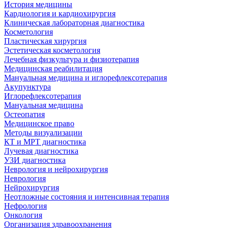
История медицины
Кардиология и кардиохирургия
Клиническая лабораторная диагностика
Косметология
Пластическая хирургия
Эстетическая косметология
Лечебная физкультура и физиотерапия
Медицинская реабилитация
Мануальная медицина и иглорефлексотерапия
Акупунктура
Иглорефлексотерапия
Мануальная медицина
Остеопатия
Медицинское право
Методы визуализации
КТ и МРТ диагностика
Лучевая диагностика
УЗИ диагностика
Неврология и нейрохирургия
Неврология
Нейрохирургия
Неотложные состояния и интенсивная терапия
Нефрология
Онкология
Организация здравоохранения