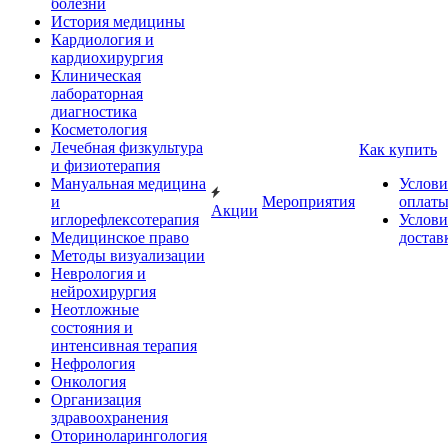
болезни
История медицины
Кардиология и
кардиохирургия
Клиническая
лабораторная
диагностика
Косметология
Лечебная физкультура
Как купить
и физиотерапия
Мануальная медицина
Услови
и
Мероприятия
оплат
Акции
иглорефлексотерапия
Услови
Медицинское право
достав
Методы визуализации
Неврология и
нейрохирургия
Неотложные
состояния и
интенсивная терапия
Нефрология
Онкология
Организация
здравоохранения
Оториноларингология