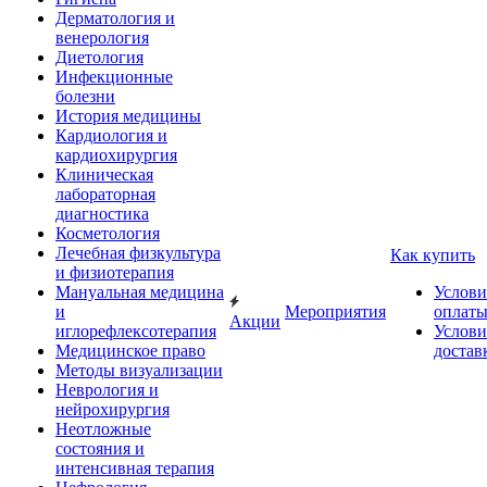
Дерматология и
венерология
Диетология
Инфекционные
болезни
История медицины
Кардиология и
кардиохирургия
Клиническая
лабораторная
диагностика
Косметология
Лечебная физкультура
Как купить
и физиотерапия
Мануальная медицина
Услови
и
Мероприятия
оплат
Акции
иглорефлексотерапия
Услови
Медицинское право
достав
Методы визуализации
Неврология и
нейрохирургия
Неотложные
состояния и
интенсивная терапия