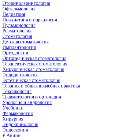
Оториноларингология
Офтальмология
Педиатрия
Психиатрия и наркология
Пульмонология
Ревматология
Стоматология
Детская стоматология
Имплантология
Ортодонтия
Ортопедическая стоматология
Терапевтическая стоматология
Хирургическая стоматология
Эндодонтология
Эстетическая стоматология
Терапия и общая врачебная практика
Токсикология
Травматология и ортопедия
Урология и андрология
Учебники
Фармакология
Хирургия
Эндокринология
Эндоскопия
Акции