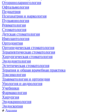
Оториноларингология
Офтальмология
Педиатрия
Психиатрия и наркология
Пульмонология
Ревматология
Стоматология
Детская стоматология
Имплантология
Ортодонтия
Ортопедическая стоматология
Терапевтическая стоматология
Хирургическая стоматология
Эндодонтология
Эстетическая стоматология
Терапия и общая врачебная практика
Токсикология
Травматология и ортопедия
Урология и андрология
Учебники
Фармакология
Хирургия
Эндокринология
Эндоскопия
Акции