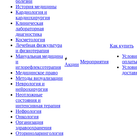
болезни
История медицины
Кардиология и
кардиохирургия
Клиническая
лабораторная
диагностика
Косметология
Лечебная физкультура
Как купить
и физиотерапия
Мануальная медицина
Услови
и
Мероприятия
оплат
Акции
иглорефлексотерапия
Услови
Медицинское право
достав
Методы визуализации
Неврология и
нейрохирургия
Неотложные
состояния и
интенсивная терапия
Нефрология
Онкология
Организация
здравоохранения
Оториноларингология