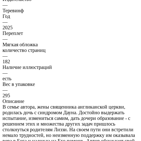
—
Теревинф
Год
—
2025
Переплет
—
Мягкая обложка
количество страниц
—
182
Наличие иллюстраций
—
есть
Вес в упаковке
—
295
Описание
В семье автора, жены священника англиканской церкви,
родилась дочь с синдромом Дауна. Достойно выдержать
испытание, измениться самим, дать дочери образование - с
решением этих и множества других задач пришлось
столкнуться родителям Лиззи. На своем пути они встретили
немало трудностей, но неизменную поддержку им оказывала
вера в Бога и надежда на Его помощь. Автор обсуждает свой