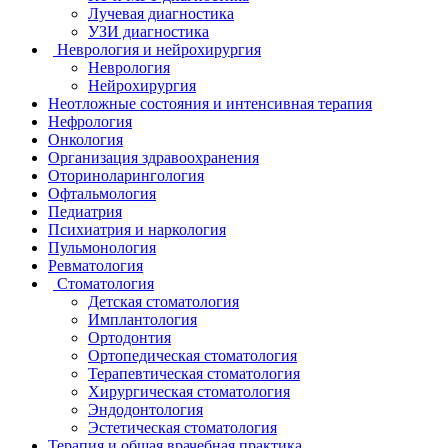
Лучевая диагностика
УЗИ диагностика
Неврология и нейрохирургия
Неврология
Нейрохирургия
Неотложные состояния и интенсивная терапия
Нефрология
Онкология
Организация здравоохранения
Оториноларингология
Офтальмология
Педиатрия
Психиатрия и наркология
Пульмонология
Ревматология
Стоматология
Детская стоматология
Имплантология
Ортодонтия
Ортопедическая стоматология
Терапевтическая стоматология
Хирургическая стоматология
Эндодонтология
Эстетическая стоматология
Терапия и общая врачебная практика