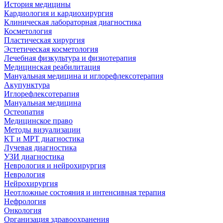
История медицины
Кардиология и кардиохирургия
Клиническая лабораторная диагностика
Косметология
Пластическая хирургия
Эстетическая косметология
Лечебная физкультура и физиотерапия
Медицинская реабилитация
Мануальная медицина и иглорефлексотерапия
Акупунктура
Иглорефлексотерапия
Мануальная медицина
Остеопатия
Медицинское право
Методы визуализации
КТ и МРТ диагностика
Лучевая диагностика
УЗИ диагностика
Неврология и нейрохирургия
Неврология
Нейрохирургия
Неотложные состояния и интенсивная терапия
Нефрология
Онкология
Организация здравоохранения