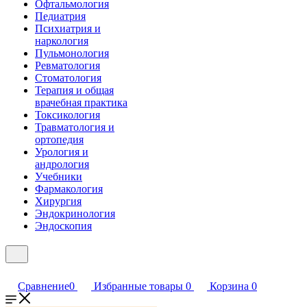
Офтальмология
Педиатрия
Психиатрия и
наркология
Пульмонология
Ревматология
Стоматология
Терапия и общая
врачебная практика
Токсикология
Травматология и
ортопедия
Урология и
андрология
Учебники
Фармакология
Хирургия
Эндокринология
Эндоскопия
Сравнение
0
Избранные товары
0
Корзина
0