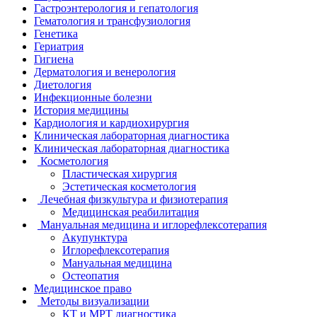
Гастроэнтерология и гепатология
Гематология и трансфузиология
Генетика
Гериатрия
Гигиена
Дерматология и венерология
Диетология
Инфекционные болезни
История медицины
Кардиология и кардиохирургия
Клиническая лабораторная диагностика
Клиническая лабораторная диагностика
Косметология
Пластическая хирургия
Эстетическая косметология
Лечебная физкультура и физиотерапия
Медицинская реабилитация
Мануальная медицина и иглорефлексотерапия
Акупунктура
Иглорефлексотерапия
Мануальная медицина
Остеопатия
Медицинское право
Методы визуализации
КТ и МРТ диагностика