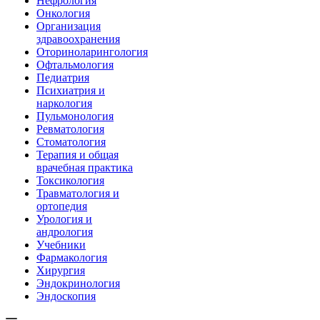
Нефрология
Онкология
Организация
здравоохранения
Оториноларингология
Офтальмология
Педиатрия
Психиатрия и
наркология
Пульмонология
Ревматология
Стоматология
Терапия и общая
врачебная практика
Токсикология
Травматология и
ортопедия
Урология и
андрология
Учебники
Фармакология
Хирургия
Эндокринология
Эндоскопия