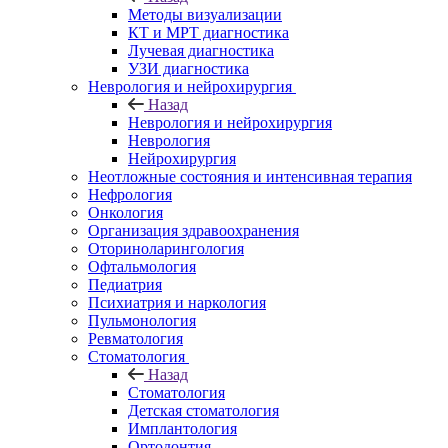
Методы визуализации
КТ и МРТ диагностика
Лучевая диагностика
УЗИ диагностика
Неврология и нейрохирургия
Назад
Неврология и нейрохирургия
Неврология
Нейрохирургия
Неотложные состояния и интенсивная терапия
Нефрология
Онкология
Организация здравоохранения
Оториноларингология
Офтальмология
Педиатрия
Психиатрия и наркология
Пульмонология
Ревматология
Стоматология
Назад
Стоматология
Детская стоматология
Имплантология
Ортодонтия