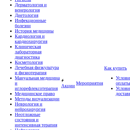
Дерматология и
венерология
Диетология
Инфекционные
болезни
История медицины
Кардиология и
кардиохирургия
Клиническая
лабораторная
диагностика
Косметология
Лечебная физкультура
Как купить
и физиотерапия
Мануальная медицина
Услови
и
Мероприятия
оплат
Акции
иглорефлексотерапия
Услови
Медицинское право
достав
Методы визуализации
Неврология и
нейрохирургия
Неотложные
состояния и
интенсивная терапия