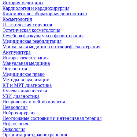
История медицины
Кардиология и кардиохирургия
Клиническая лабораторная диагностика
Косметология
Пластическая хирургия
Эстетическая косметология
Лечебная физкультура и физиотерапия
Медицинская реабилитация
Мануальная медицина и иглорефлексотерапия
Акупунктура
Иглорефлексотерапия
Мануальная медицина
Остеопатия
Медицинское право
Методы визуализации
КТ и МРТ диагностика
Лучевая диагностика
УЗИ диагностика
Неврология и нейрохирургия
Неврология
Нейрохирургия
Неотложные состояния и интенсивная терапия
Нефрология
Онкология
Организация здравоохранения