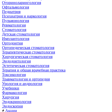
Оториноларингология
Офтальмология
Педиатрия
Психиатрия и наркология
Пульмонология
Ревматология
Стоматология
Детская стоматология
Имплантология
Ортодонтия
Ортопедическая стоматология
Терапевтическая стоматология
Хирургическая стоматология
Эндодонтология
Эстетическая стоматология
Терапия и общая врачебная практика
Токсикология
Травматология и ортопедия
Урология и андрология
Учебники
Фармакология
Хирургия
Эндокринология
Эндоскопия
Акции