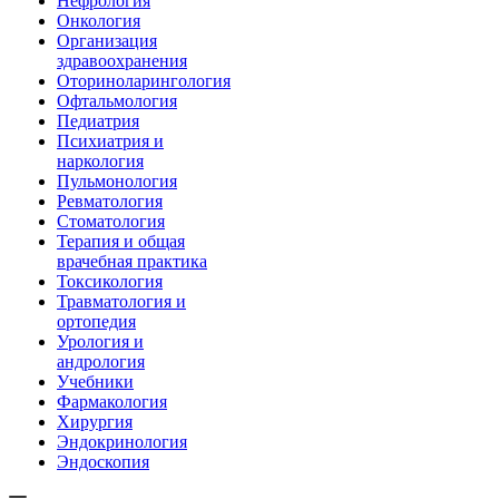
Нефрология
Онкология
Организация
здравоохранения
Оториноларингология
Офтальмология
Педиатрия
Психиатрия и
наркология
Пульмонология
Ревматология
Стоматология
Терапия и общая
врачебная практика
Токсикология
Травматология и
ортопедия
Урология и
андрология
Учебники
Фармакология
Хирургия
Эндокринология
Эндоскопия