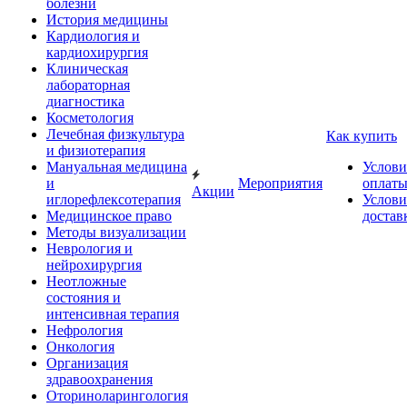
болезни
История медицины
Кардиология и
кардиохирургия
Клиническая
лабораторная
диагностика
Косметология
Лечебная физкультура
Как купить
и физиотерапия
Мануальная медицина
Услови
и
Мероприятия
оплат
Акции
иглорефлексотерапия
Услови
Медицинское право
достав
Методы визуализации
Неврология и
нейрохирургия
Неотложные
состояния и
интенсивная терапия
Нефрология
Онкология
Организация
здравоохранения
Оториноларингология