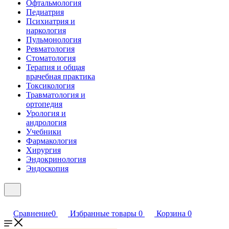
Офтальмология
Педиатрия
Психиатрия и
наркология
Пульмонология
Ревматология
Стоматология
Терапия и общая
врачебная практика
Токсикология
Травматология и
ортопедия
Урология и
андрология
Учебники
Фармакология
Хирургия
Эндокринология
Эндоскопия
Сравнение
0
Избранные товары
0
Корзина
0