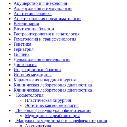
Акушерство и гинекология
Аллергология и иммунология
Анатомия человека
Анестезиология и реаниматология
Ветеринария
Внутренние болезни
Гастроэнтерология и гепатология
Гематология и трансфузиология
Генетика
Гериатрия
Гигиена
Дерматология и венерология
Диетология
Инфекционные болезни
История медицины
Кардиология и кардиохирургия
Клиническая лабораторная диагностика
Клиническая лабораторная диагностика
Косметология
Пластическая хирургия
Эстетическая косметология
Лечебная физкультура и физиотерапия
Медицинская реабилитация
Мануальная медицина и иглорефлексотерапия
Акупунктура