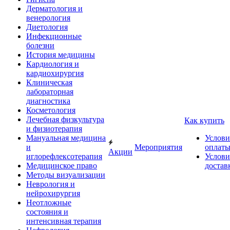
Дерматология и
венерология
Диетология
Инфекционные
болезни
История медицины
Кардиология и
кардиохирургия
Клиническая
лабораторная
диагностика
Косметология
Лечебная физкультура
Как купить
и физиотерапия
Мануальная медицина
Услови
и
Мероприятия
оплат
Акции
иглорефлексотерапия
Услови
Медицинское право
достав
Методы визуализации
Неврология и
нейрохирургия
Неотложные
состояния и
интенсивная терапия