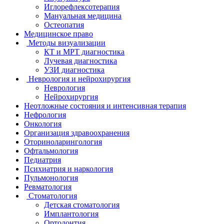
Иглорефлексотерапия
Мануальная медицина
Остеопатия
Медицинское право
Методы визуализации
КТ и МРТ диагностика
Лучевая диагностика
УЗИ диагностика
Неврология и нейрохирургия
Неврология
Нейрохирургия
Неотложные состояния и интенсивная терапия
Нефрология
Онкология
Организация здравоохранения
Оториноларингология
Офтальмология
Педиатрия
Психиатрия и наркология
Пульмонология
Ревматология
Стоматология
Детская стоматология
Имплантология
Ортодонтия