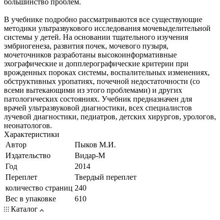
большинство проблем.
В учебнике подробно рассматриваются все существующие
методики ультразвукового исследования мочевыделительной
системы у детей. На основании тщательного изучения
эмбриогенеза, развития почек, мочевого пузыря,
мочеточников разработаны высокоинформативные
эхографические и допплерографические критерии при
врожденных пороках системы, воспалительных изменениях,
обструктивных уропатиях, почечной недостаточности (со
всеми вытекающими из этого проблемами) и других
патологических состояниях. Учебник предназначен для
врачей ультразвуковой диагностики, всех специалистов
лучевой диагностики, педиатров, детских хирургов, урологов,
неонатологов.
Характеристики
Автор
Пыков М.И.
Издательство
Видар-М
Год
2014
Переплет
Твердый переплет
количество страниц
240
Вес в упаковке
610
Каталог