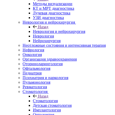
Методы визуализации
КТ и МРТ диагностика
Лучевая диагностика
УЗИ диагностика
Неврология и нейрохирургия
Назад
Неврология и нейрохирургия
Неврология
Нейрохирургия
Неотложные состояния и интенсивная терапия
Нефрология
Онкология
Организация здравоохранения
Оториноларингология
Офтальмология
Педиатрия
Психиатрия и наркология
Пульмонология
Ревматология
Стоматология
Назад
Стоматология
Детская стоматология
Имплантология
Ортодонтия