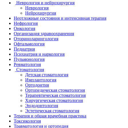
Неврология и нейрохирургия
Неврология
Нейрохирургия
Неотложные состояния и интенсивная терапия
Нефрология
Онкология
Организация здравоохранения
Оториноларингология
Офтальмология
Педиатрия
Психиатрия и наркология
Пульмонология
Ревматология
Стоматология
Детская стоматология
Имплантология
Ортодонтия
Ортопедическая стоматология
Терапевтическая стоматология
Хирургическая стоматология
Эндодонтология
Эстетическая стоматология
Терапия и общая врачебная практика
Токсикология
Травматология и ортопедия