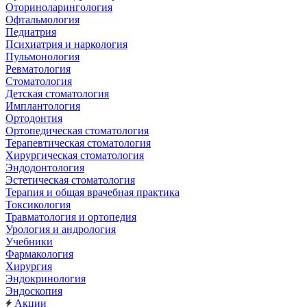
Оториноларингология
Офтальмология
Педиатрия
Психиатрия и наркология
Пульмонология
Ревматология
Стоматология
Детская стоматология
Имплантология
Ортодонтия
Ортопедическая стоматология
Терапевтическая стоматология
Хирургическая стоматология
Эндодонтология
Эстетическая стоматология
Терапия и общая врачебная практика
Токсикология
Травматология и ортопедия
Урология и андрология
Учебники
Фармакология
Хирургия
Эндокринология
Эндоскопия
Акции