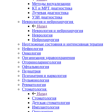
Методы визуализации
КТ и МРТ диагностика
Лучевая диагностика
УЗИ диагностика
Неврология и нейрохирургия
Назад
Неврология и нейрохирургия
Неврология
Нейрохирургия
Неотложные состояния и интенсивная терапия
Нефрология
Онкология
Организация здравоохранения
Оториноларингология
Офтальмология
Педиатрия
Психиатрия и наркология
Пульмонология
Ревматология
Стоматология
Назад
Стоматология
Детская стоматология
Имплантология
Ортодонтия