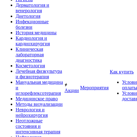
Дерматология и
венерология
Диетология
Инфекционные
болезни
История медицины
Кардиология и
кардиохирургия
Клиническая
лабораторная
диагностика
Косметология
Лечебная физкультура
Как купить
и физиотерапия
Мануальная медицина
Услови
и
Мероприятия
оплат
Акции
иглорефлексотерапия
Услови
Медицинское право
достав
Методы визуализации
Неврология и
нейрохирургия
Неотложные
состояния и
интенсивная терапия