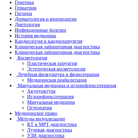
Генетика
Гериатрия
Гигиена
Дерматология и венерология
Диетология
Инфекционные болезни
История медицины
Кардиология и кардиохирургия
Клиническая лабораторная диагностика
Клиническая лабораторная диагностика
Косметология
Пластическая хирургия
Эстетическая косметология
Лечебная физкультура и физиотерапия
Медицинская реабилитация
Мануальная медицина и иглорефлексотерапия
Акупунктура
Иглорефлексотерапия
Мануальная медицина
Остеопатия
Медицинское право
Методы визуализации
КТ и МРТ диагностика
Лучевая диагностика
УЗИ диагностика