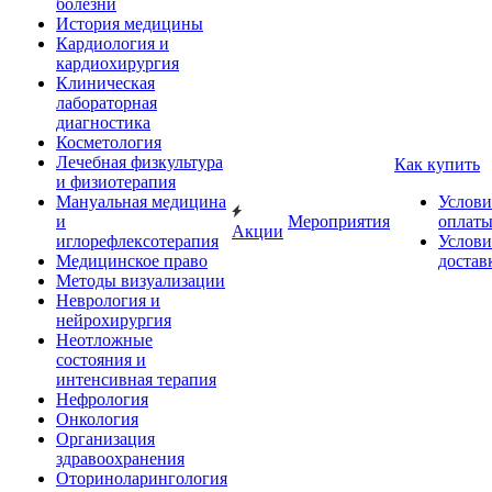
болезни
История медицины
Кардиология и
кардиохирургия
Клиническая
лабораторная
диагностика
Косметология
Лечебная физкультура
Как купить
и физиотерапия
Мануальная медицина
Услови
и
Мероприятия
оплат
Акции
иглорефлексотерапия
Услови
Медицинское право
достав
Методы визуализации
Неврология и
нейрохирургия
Неотложные
состояния и
интенсивная терапия
Нефрология
Онкология
Организация
здравоохранения
Оториноларингология