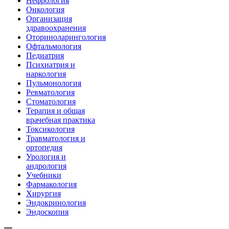
Нефрология
Онкология
Организация
здравоохранения
Оториноларингология
Офтальмология
Педиатрия
Психиатрия и
наркология
Пульмонология
Ревматология
Стоматология
Терапия и общая
врачебная практика
Токсикология
Травматология и
ортопедия
Урология и
андрология
Учебники
Фармакология
Хирургия
Эндокринология
Эндоскопия