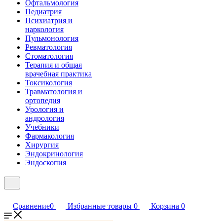
Офтальмология
Педиатрия
Психиатрия и
наркология
Пульмонология
Ревматология
Стоматология
Терапия и общая
врачебная практика
Токсикология
Травматология и
ортопедия
Урология и
андрология
Учебники
Фармакология
Хирургия
Эндокринология
Эндоскопия
Сравнение
0
Избранные товары
0
Корзина
0