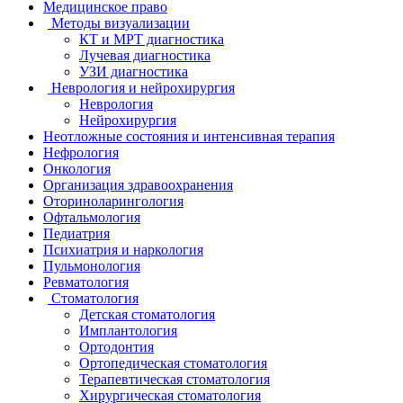
Медицинское право
Методы визуализации
КТ и МРТ диагностика
Лучевая диагностика
УЗИ диагностика
Неврология и нейрохирургия
Неврология
Нейрохирургия
Неотложные состояния и интенсивная терапия
Нефрология
Онкология
Организация здравоохранения
Оториноларингология
Офтальмология
Педиатрия
Психиатрия и наркология
Пульмонология
Ревматология
Стоматология
Детская стоматология
Имплантология
Ортодонтия
Ортопедическая стоматология
Терапевтическая стоматология
Хирургическая стоматология