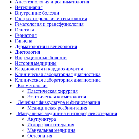
Анестезиология и реаниматология
Ветеринария
Внутренние болезни
Гастроэнтерология и гепатология
Гематология и трансфузиология
Генетика
Гериатрия
Гигиена
Дерматология и венерология
Диетология
Инфекционные болезни
История медицины
Кардиология и кардиохирургия
Клиническая лабораторная диагностика
Клиническая лабораторная диагностика
Косметология
Пластическая хирургия
Эстетическая косметология
Лечебная физкультура и физиотерапия
Медицинская реабилитация
Мануальная медицина и иглорефлексотерапия
Акупунктура
Иглорефлексотерапия
Мануальная медицина
Остеопатия