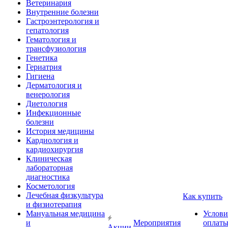
Ветеринария
Внутренние болезни
Гастроэнтерология и
гепатология
Гематология и
трансфузиология
Генетика
Гериатрия
Гигиена
Дерматология и
венерология
Диетология
Инфекционные
болезни
История медицины
Кардиология и
кардиохирургия
Клиническая
лабораторная
диагностика
Косметология
Лечебная физкультура
Как купить
и физиотерапия
Мануальная медицина
Услови
и
Мероприятия
оплат
Акции