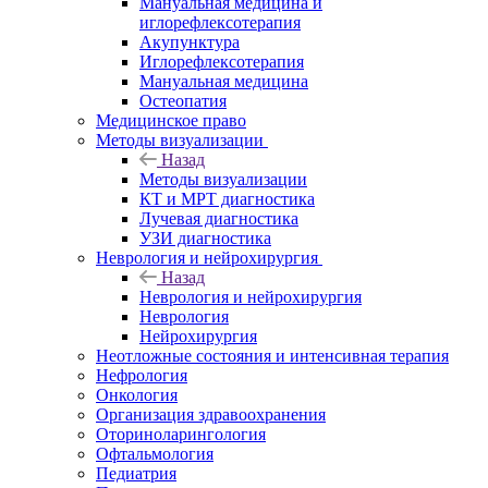
Мануальная медицина и
иглорефлексотерапия
Акупунктура
Иглорефлексотерапия
Мануальная медицина
Остеопатия
Медицинское право
Методы визуализации
Назад
Методы визуализации
КТ и МРТ диагностика
Лучевая диагностика
УЗИ диагностика
Неврология и нейрохирургия
Назад
Неврология и нейрохирургия
Неврология
Нейрохирургия
Неотложные состояния и интенсивная терапия
Нефрология
Онкология
Организация здравоохранения
Оториноларингология
Офтальмология
Педиатрия