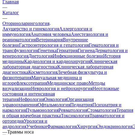
Главная
—
Каталог
—
Оториноларингология
Акушерство и гинекология
Аллергология и
иммунология
Анатомия человека
Анестезиология и
реаниматология
Ветеринария
Внутренние
болезни
Гастроэнтерология и гепатология
Гематология и
трансфузиология
Генетика
Гериатрия
Гигиена
Дерматология и
венерология
Диетология
Инфекционные болезни
История
медицины
Кардиология и кардиохирургия
Клиническая
лабораторная диагностика
Клиническая лабораторная
диагностика
Косметология
Лечебная физкультура и
физиотерапия
Мануальная медицина и
иглорефлексотерапия
Медицинское право
Методы
визуализации
Неврология и нейрохирургия
Неотложные
состояния и интенсивная
терапия
Нефрология
Онкология
Организация
здравоохранения
Офтальмология
Педиатрия
Психиатрия и
наркология
Пульмонология
Ревматология
Стоматология
Терапия
и общая врачебная практика
Токсикология
Травматология и
ортопедия
Урология и
андрология
Учебники
Фармакология
Хирургия
Эндокринология
—
Травмы носа