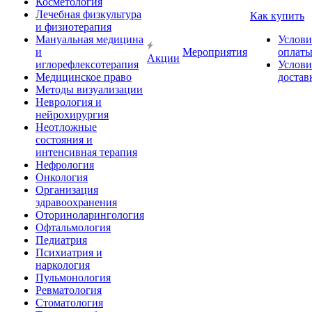
Косметология
Лечебная физкультура
Как купить
и физиотерапия
Мануальная медицина
Услови
и
Мероприятия
оплат
Акции
иглорефлексотерапия
Услови
Медицинское право
достав
Методы визуализации
Неврология и
нейрохирургия
Неотложные
состояния и
интенсивная терапия
Нефрология
Онкология
Организация
здравоохранения
Оториноларингология
Офтальмология
Педиатрия
Психиатрия и
наркология
Пульмонология
Ревматология
Стоматология