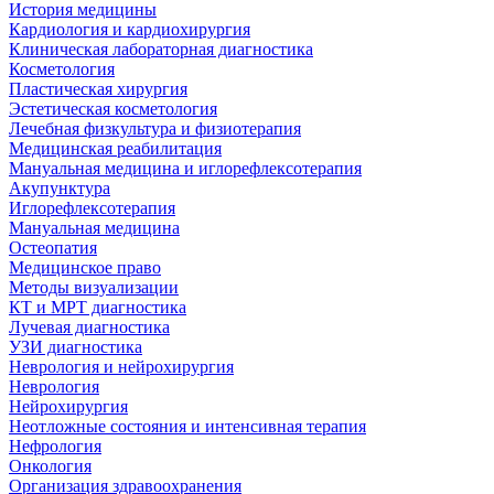
История медицины
Кардиология и кардиохирургия
Клиническая лабораторная диагностика
Косметология
Пластическая хирургия
Эстетическая косметология
Лечебная физкультура и физиотерапия
Медицинская реабилитация
Мануальная медицина и иглорефлексотерапия
Акупунктура
Иглорефлексотерапия
Мануальная медицина
Остеопатия
Медицинское право
Методы визуализации
КТ и МРТ диагностика
Лучевая диагностика
УЗИ диагностика
Неврология и нейрохирургия
Неврология
Нейрохирургия
Неотложные состояния и интенсивная терапия
Нефрология
Онкология
Организация здравоохранения