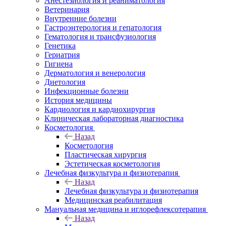
Анестезиология и реаниматология
Ветеринария
Внутренние болезни
Гастроэнтерология и гепатология
Гематология и трансфузиология
Генетика
Гериатрия
Гигиена
Дерматология и венерология
Диетология
Инфекционные болезни
История медицины
Кардиология и кардиохирургия
Клиническая лабораторная диагностика
Косметология
Назад
Косметология
Пластическая хирургия
Эстетическая косметология
Лечебная физкультура и физиотерапия
Назад
Лечебная физкультура и физиотерапия
Медицинская реабилитация
Мануальная медицина и иглорефлексотерапия
Назад