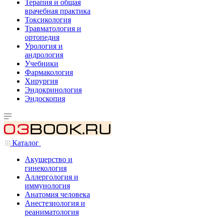
Терапия и общая
врачебная практика
Токсикология
Травматология и
ортопедия
Урология и
андрология
Учебники
Фармакология
Хирургия
Эндокринология
Эндоскопия
Каталог
Акушерство и
гинекология
Аллергология и
иммунология
Анатомия человека
Анестезиология и
реаниматология