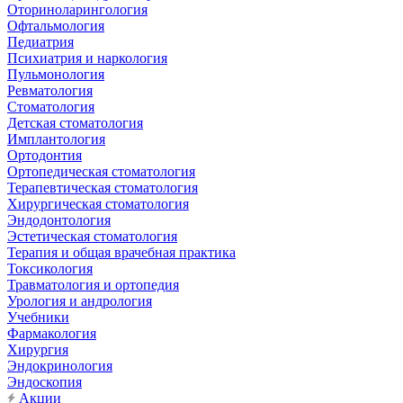
Оториноларингология
Офтальмология
Педиатрия
Психиатрия и наркология
Пульмонология
Ревматология
Стоматология
Детская стоматология
Имплантология
Ортодонтия
Ортопедическая стоматология
Терапевтическая стоматология
Хирургическая стоматология
Эндодонтология
Эстетическая стоматология
Терапия и общая врачебная практика
Токсикология
Травматология и ортопедия
Урология и андрология
Учебники
Фармакология
Хирургия
Эндокринология
Эндоскопия
Акции