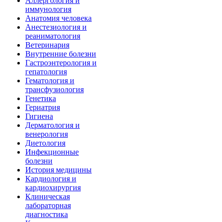
Аллергология и
иммунология
Анатомия человека
Анестезиология и
реаниматология
Ветеринария
Внутренние болезни
Гастроэнтерология и
гепатология
Гематология и
трансфузиология
Генетика
Гериатрия
Гигиена
Дерматология и
венерология
Диетология
Инфекционные
болезни
История медицины
Кардиология и
кардиохирургия
Клиническая
лабораторная
диагностика