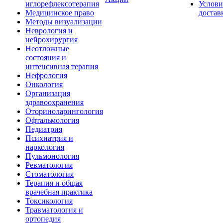
иглорефлексотерапия
Услови
Медицинское право
достав
Методы визуализации
Неврология и
нейрохирургия
Неотложные
состояния и
интенсивная терапия
Нефрология
Онкология
Организация
здравоохранения
Оториноларингология
Офтальмология
Педиатрия
Психиатрия и
наркология
Пульмонология
Ревматология
Стоматология
Терапия и общая
врачебная практика
Токсикология
Травматология и
ортопедия