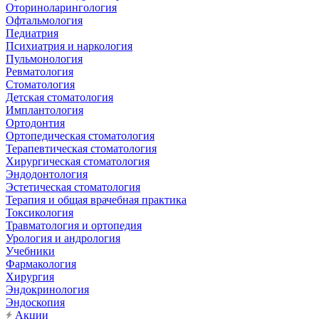
Оториноларингология
Офтальмология
Педиатрия
Психиатрия и наркология
Пульмонология
Ревматология
Стоматология
Детская стоматология
Имплантология
Ортодонтия
Ортопедическая стоматология
Терапевтическая стоматология
Хирургическая стоматология
Эндодонтология
Эстетическая стоматология
Терапия и общая врачебная практика
Токсикология
Травматология и ортопедия
Урология и андрология
Учебники
Фармакология
Хирургия
Эндокринология
Эндоскопия
Акции