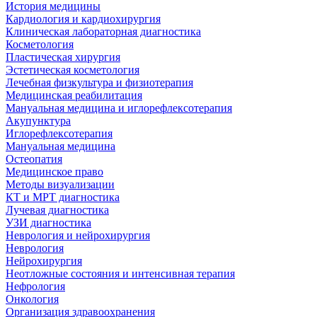
История медицины
Кардиология и кардиохирургия
Клиническая лабораторная диагностика
Косметология
Пластическая хирургия
Эстетическая косметология
Лечебная физкультура и физиотерапия
Медицинская реабилитация
Мануальная медицина и иглорефлексотерапия
Акупунктура
Иглорефлексотерапия
Мануальная медицина
Остеопатия
Медицинское право
Методы визуализации
КТ и МРТ диагностика
Лучевая диагностика
УЗИ диагностика
Неврология и нейрохирургия
Неврология
Нейрохирургия
Неотложные состояния и интенсивная терапия
Нефрология
Онкология
Организация здравоохранения