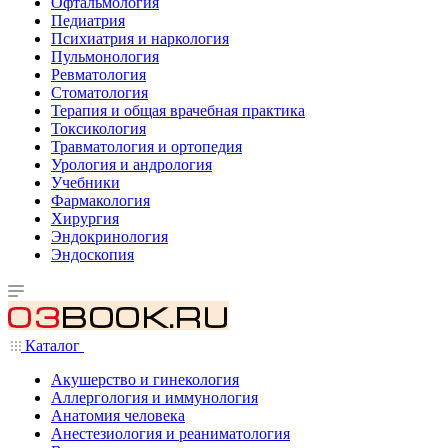
Офтальмология
Педиатрия
Психиатрия и наркология
Пульмонология
Ревматология
Стоматология
Терапия и общая врачебная практика
Токсикология
Травматология и ортопедия
Урология и андрология
Учебники
Фармакология
Хирургия
Эндокринология
Эндоскопия
Каталог
Акушерство и гинекология
Аллергология и иммунология
Анатомия человека
Анестезиология и реаниматология