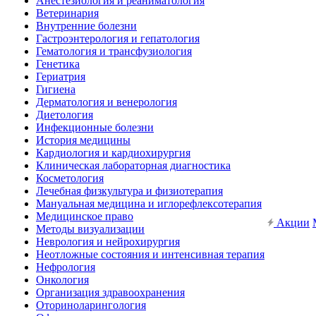
Анестезиология и реаниматология
Ветеринария
Внутренние болезни
Гастроэнтерология и гепатология
Гематология и трансфузиология
Генетика
Гериатрия
Гигиена
Дерматология и венерология
Диетология
Инфекционные болезни
История медицины
Кардиология и кардиохирургия
Клиническая лабораторная диагностика
Косметология
Лечебная физкультура и физиотерапия
Мануальная медицина и иглорефлексотерапия
Медицинское право
Акции
Методы визуализации
Неврология и нейрохирургия
Неотложные состояния и интенсивная терапия
Нефрология
Онкология
Организация здравоохранения
Оториноларингология