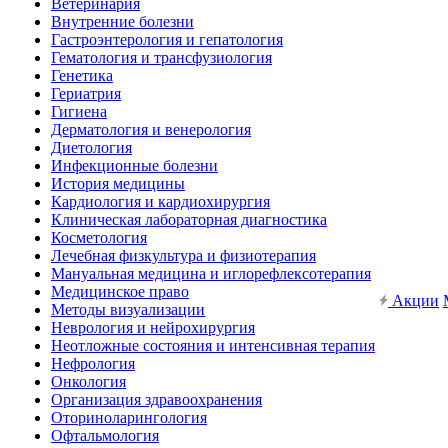
Ветеринария
Внутренние болезни
Гастроэнтерология и гепатология
Гематология и трансфузиология
Генетика
Гериатрия
Гигиена
Дерматология и венерология
Диетология
Инфекционные болезни
История медицины
Кардиология и кардиохирургия
Клиническая лабораторная диагностика
Косметология
Лечебная физкультура и физиотерапия
Мануальная медицина и иглорефлексотерапия
Медицинское право
Акции
Методы визуализации
Неврология и нейрохирургия
Неотложные состояния и интенсивная терапия
Нефрология
Онкология
Организация здравоохранения
Оториноларингология
Офтальмология