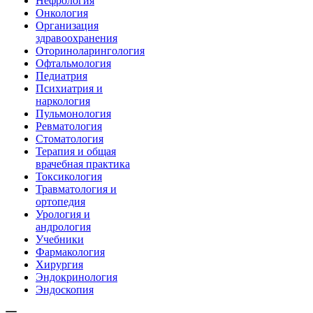
Нефрология
Онкология
Организация
здравоохранения
Оториноларингология
Офтальмология
Педиатрия
Психиатрия и
наркология
Пульмонология
Ревматология
Стоматология
Терапия и общая
врачебная практика
Токсикология
Травматология и
ортопедия
Урология и
андрология
Учебники
Фармакология
Хирургия
Эндокринология
Эндоскопия