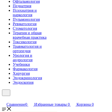
Офтальмология
Педиатрия
Психиатрия и
наркология
Пульмонология
Ревматология
Стоматология
Терапия и общая
врачебная практика
Токсикология
Травматология и
ортопедия
Урология и
андрология
Учебники
Фармакология
Хирургия
Эндокринология
Эндоскопия
Сравнение
0
Избранные товары
0
Корзина
0