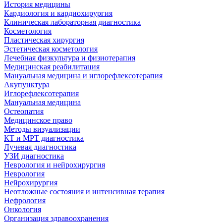
История медицины
Кардиология и кардиохирургия
Клиническая лабораторная диагностика
Косметология
Пластическая хирургия
Эстетическая косметология
Лечебная физкультура и физиотерапия
Медицинская реабилитация
Мануальная медицина и иглорефлексотерапия
Акупунктура
Иглорефлексотерапия
Мануальная медицина
Остеопатия
Медицинское право
Методы визуализации
КТ и МРТ диагностика
Лучевая диагностика
УЗИ диагностика
Неврология и нейрохирургия
Неврология
Нейрохирургия
Неотложные состояния и интенсивная терапия
Нефрология
Онкология
Организация здравоохранения