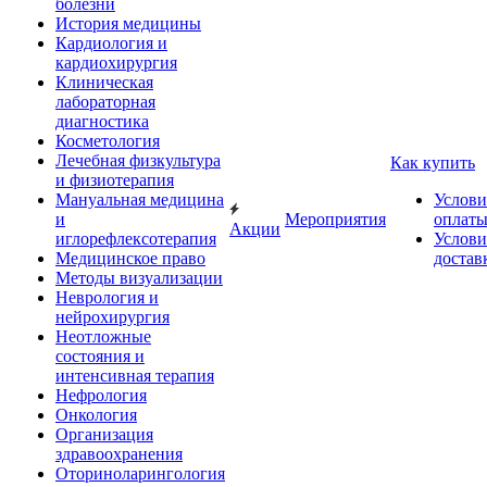
болезни
История медицины
Кардиология и
кардиохирургия
Клиническая
лабораторная
диагностика
Косметология
Лечебная физкультура
Как купить
и физиотерапия
Мануальная медицина
Услови
и
Мероприятия
оплат
Акции
иглорефлексотерапия
Услови
Медицинское право
достав
Методы визуализации
Неврология и
нейрохирургия
Неотложные
состояния и
интенсивная терапия
Нефрология
Онкология
Организация
здравоохранения
Оториноларингология