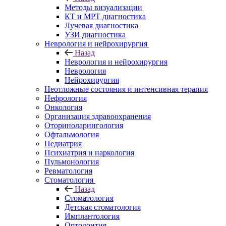
Методы визуализации
КТ и МРТ диагностика
Лучевая диагностика
УЗИ диагностика
Неврология и нейрохирургия
Назад
Неврология и нейрохирургия
Неврология
Нейрохирургия
Неотложные состояния и интенсивная терапия
Нефрология
Онкология
Организация здравоохранения
Оториноларингология
Офтальмология
Педиатрия
Психиатрия и наркология
Пульмонология
Ревматология
Стоматология
Назад
Стоматология
Детская стоматология
Имплантология
Ортодонтия