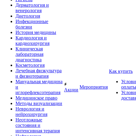
Дерматология и
венерология
Диетология
Инфекционные
болезни
История медицины
Кардиология и
кардиохирургия
Клиническая
лабораторная
диагностика
Косметология
Лечебная физкультура
Как купить
и физиотерапия
Мануальная медицина
Услови
и
Мероприятия
оплат
Акции
иглорефлексотерапия
Услови
Медицинское право
достав
Методы визуализации
Неврология и
нейрохирургия
Неотложные
состояния и
интенсивная терапия