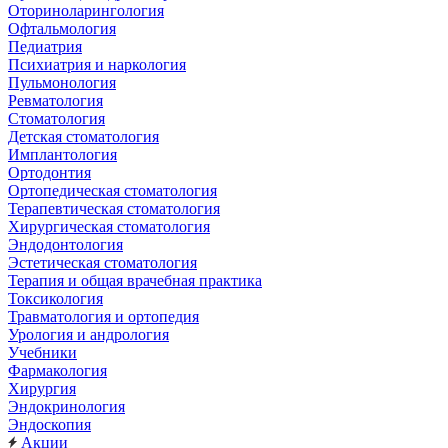
Оториноларингология
Офтальмология
Педиатрия
Психиатрия и наркология
Пульмонология
Ревматология
Стоматология
Детская стоматология
Имплантология
Ортодонтия
Ортопедическая стоматология
Терапевтическая стоматология
Хирургическая стоматология
Эндодонтология
Эстетическая стоматология
Терапия и общая врачебная практика
Токсикология
Травматология и ортопедия
Урология и андрология
Учебники
Фармакология
Хирургия
Эндокринология
Эндоскопия
Акции