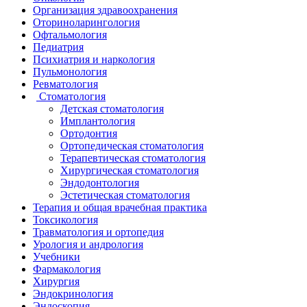
Организация здравоохранения
Оториноларингология
Офтальмология
Педиатрия
Психиатрия и наркология
Пульмонология
Ревматология
Стоматология
Детская стоматология
Имплантология
Ортодонтия
Ортопедическая стоматология
Терапевтическая стоматология
Хирургическая стоматология
Эндодонтология
Эстетическая стоматология
Терапия и общая врачебная практика
Токсикология
Травматология и ортопедия
Урология и андрология
Учебники
Фармакология
Хирургия
Эндокринология
Эндоскопия