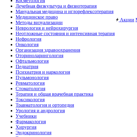
Косметология
Лечебная физкультура и физиотерапия
Мануальная медицина и иглорефлексотерапия
Медицинское право
Акции
Методы визуализации
Неврология и нейрохирургия
Неотложные состояния и интенсивная терапия
Нефрология
Онкология
Организация здравоохранения
Оториноларингология
Офтальмология
Педиатрия
Психиатрия и наркология
Пульмонология
Ревматология
Стоматология
Терапия и общая врачебная практика
Токсикология
Травматология и ортопедия
Урология и андрология
Учебники
Фармакология
Хирургия
Эндокринология