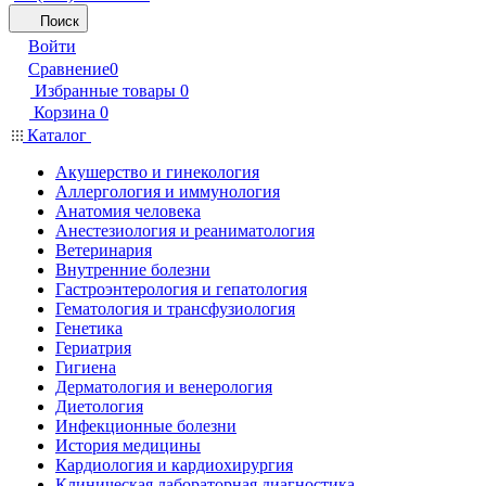
Поиск
Войти
Сравнение
0
Избранные товары
0
Корзина
0
Каталог
Акушерство и гинекология
Аллергология и иммунология
Анатомия человека
Анестезиология и реаниматология
Ветеринария
Внутренние болезни
Гастроэнтерология и гепатология
Гематология и трансфузиология
Генетика
Гериатрия
Гигиена
Дерматология и венерология
Диетология
Инфекционные болезни
История медицины
Кардиология и кардиохирургия
Клиническая лабораторная диагностика