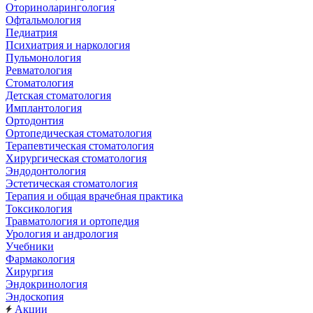
Оториноларингология
Офтальмология
Педиатрия
Психиатрия и наркология
Пульмонология
Ревматология
Стоматология
Детская стоматология
Имплантология
Ортодонтия
Ортопедическая стоматология
Терапевтическая стоматология
Хирургическая стоматология
Эндодонтология
Эстетическая стоматология
Терапия и общая врачебная практика
Токсикология
Травматология и ортопедия
Урология и андрология
Учебники
Фармакология
Хирургия
Эндокринология
Эндоскопия
Акции