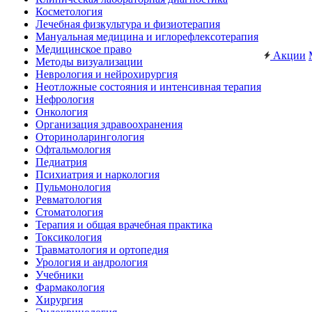
Косметология
Лечебная физкультура и физиотерапия
Мануальная медицина и иглорефлексотерапия
Медицинское право
Акции
Методы визуализации
Неврология и нейрохирургия
Неотложные состояния и интенсивная терапия
Нефрология
Онкология
Организация здравоохранения
Оториноларингология
Офтальмология
Педиатрия
Психиатрия и наркология
Пульмонология
Ревматология
Стоматология
Терапия и общая врачебная практика
Токсикология
Травматология и ортопедия
Урология и андрология
Учебники
Фармакология
Хирургия