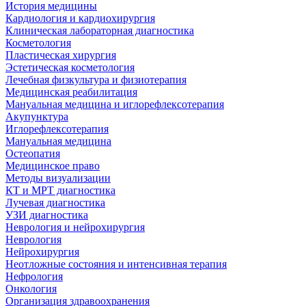
История медицины
Кардиология и кардиохирургия
Клиническая лабораторная диагностика
Косметология
Пластическая хирургия
Эстетическая косметология
Лечебная физкультура и физиотерапия
Медицинская реабилитация
Мануальная медицина и иглорефлексотерапия
Акупунктура
Иглорефлексотерапия
Мануальная медицина
Остеопатия
Медицинское право
Методы визуализации
КТ и МРТ диагностика
Лучевая диагностика
УЗИ диагностика
Неврология и нейрохирургия
Неврология
Нейрохирургия
Неотложные состояния и интенсивная терапия
Нефрология
Онкология
Организация здравоохранения