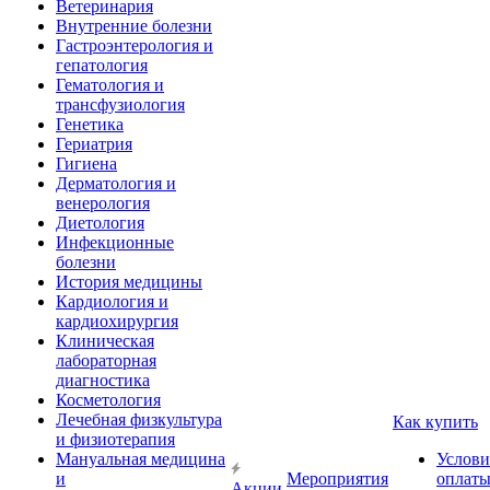
Ветеринария
Внутренние болезни
Гастроэнтерология и
гепатология
Гематология и
трансфузиология
Генетика
Гериатрия
Гигиена
Дерматология и
венерология
Диетология
Инфекционные
болезни
История медицины
Кардиология и
кардиохирургия
Клиническая
лабораторная
диагностика
Косметология
Лечебная физкультура
Как купить
и физиотерапия
Мануальная медицина
Услови
и
Мероприятия
оплат
Акции