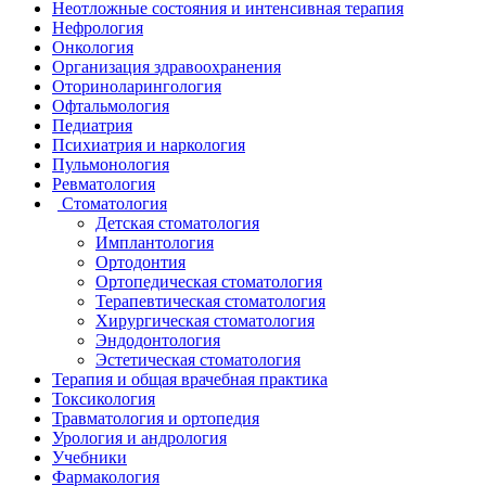
Неотложные состояния и интенсивная терапия
Нефрология
Онкология
Организация здравоохранения
Оториноларингология
Офтальмология
Педиатрия
Психиатрия и наркология
Пульмонология
Ревматология
Стоматология
Детская стоматология
Имплантология
Ортодонтия
Ортопедическая стоматология
Терапевтическая стоматология
Хирургическая стоматология
Эндодонтология
Эстетическая стоматология
Терапия и общая врачебная практика
Токсикология
Травматология и ортопедия
Урология и андрология
Учебники
Фармакология