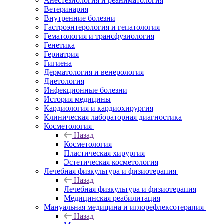
Анестезиология и реаниматология
Ветеринария
Внутренние болезни
Гастроэнтерология и гепатология
Гематология и трансфузиология
Генетика
Гериатрия
Гигиена
Дерматология и венерология
Диетология
Инфекционные болезни
История медицины
Кардиология и кардиохирургия
Клиническая лабораторная диагностика
Косметология
Назад
Косметология
Пластическая хирургия
Эстетическая косметология
Лечебная физкультура и физиотерапия
Назад
Лечебная физкультура и физиотерапия
Медицинская реабилитация
Мануальная медицина и иглорефлексотерапия
Назад