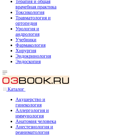
Терапия и общая
врачебная практика
Токсикология
Травматология и
ортопедия
Урология и
андрология
Учебники
Фармакология
Хирургия
Эндокринология
Эндоскопия
Каталог
Акушерство и
гинекология
Аллергология и
иммунология
Анатомия человека
Анестезиология и
реаниматология