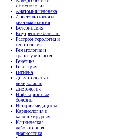
Аллергология и
иммунология
Анатомия человека
Анестезиология и
реаниматология
Ветеринария
Внутренние болезни
Гастроэнтерология и
гепатология
Гематология и
трансфузиология
Генетика
Гериатрия
Гигиена
Дерматология и
венерология
Диетология
Инфекционные
болезни
История медицины
Кардиология и
кардиохирургия
Клиническая
лабораторная
диагностика