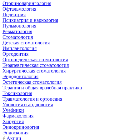
Оториноларингология
Офтальмология
Педиатрия
Психиатрия и наркология
Пульмонология
Ревматология
Стоматология
Детская стоматология
Имплантология
Ортодонтия
Ортопедическая стоматология
Терапевтическая стоматология
Хирургическая стоматология
Эндодонтология
Эстетическая стоматология
Терапия и общая врачебная практика
Токсикология
Травматология и ортопедия
Урология и андрология
Учебники
Фармакология
Хирургия
Эндокринология
Эндоскопия
Акции