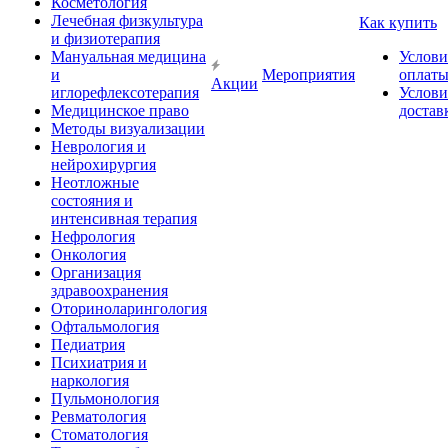
Косметология
Лечебная физкультура
Как купить
и физиотерапия
Мануальная медицина
Услови
и
Мероприятия
оплат
Акции
иглорефлексотерапия
Услови
Медицинское право
достав
Методы визуализации
Неврология и
нейрохирургия
Неотложные
состояния и
интенсивная терапия
Нефрология
Онкология
Организация
здравоохранения
Оториноларингология
Офтальмология
Педиатрия
Психиатрия и
наркология
Пульмонология
Ревматология
Стоматология