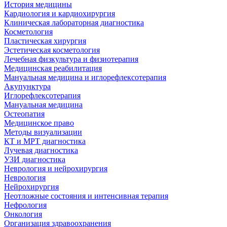
История медицины
Кардиология и кардиохирургия
Клиническая лабораторная диагностика
Косметология
Пластическая хирургия
Эстетическая косметология
Лечебная физкультура и физиотерапия
Медицинская реабилитация
Мануальная медицина и иглорефлексотерапия
Акупунктура
Иглорефлексотерапия
Мануальная медицина
Остеопатия
Медицинское право
Методы визуализации
КТ и МРТ диагностика
Лучевая диагностика
УЗИ диагностика
Неврология и нейрохирургия
Неврология
Нейрохирургия
Неотложные состояния и интенсивная терапия
Нефрология
Онкология
Организация здравоохранения