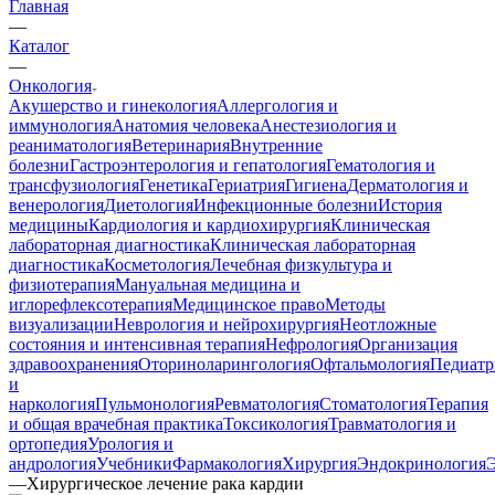
Главная
—
Каталог
—
Онкология
Акушерство и гинекология
Аллергология и
иммунология
Анатомия человека
Анестезиология и
реаниматология
Ветеринария
Внутренние
болезни
Гастроэнтерология и гепатология
Гематология и
трансфузиология
Генетика
Гериатрия
Гигиена
Дерматология и
венерология
Диетология
Инфекционные болезни
История
медицины
Кардиология и кардиохирургия
Клиническая
лабораторная диагностика
Клиническая лабораторная
диагностика
Косметология
Лечебная физкультура и
физиотерапия
Мануальная медицина и
иглорефлексотерапия
Медицинское право
Методы
визуализации
Неврология и нейрохирургия
Неотложные
состояния и интенсивная терапия
Нефрология
Организация
здравоохранения
Оториноларингология
Офтальмология
Педиатр
и
наркология
Пульмонология
Ревматология
Стоматология
Терапия
и общая врачебная практика
Токсикология
Травматология и
ортопедия
Урология и
андрология
Учебники
Фармакология
Хирургия
Эндокринология
—
Хирургическое лечение рака кардии