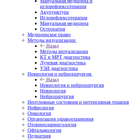
Мануальная медицина и
иглорефлексотерапия
Акупунктура
Иглорефлексотерапия
Мануальная медицина
Остеопатия
Медицинское право
Методы визуализации
Назад
Методы визуализации
КТ и МРТ диагностика
Лучевая диагностика
УЗИ диагностика
Неврология и нейрохирургия
Назад
Неврология и нейрохирургия
Неврология
Нейрохирургия
Неотложные состояния и интенсивная терапия
Нефрология
Онкология
Организация здравоохранения
Оториноларингология
Офтальмология
Педиатрия