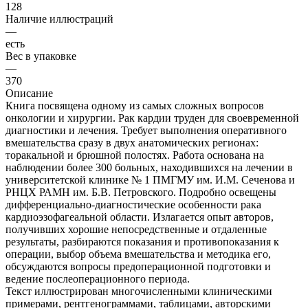
128
Наличие иллюстраций
—
есть
Вес в упаковке
—
370
Описание
Книга посвящена одному из самых сложных вопросов
онкологии и хирургии. Рак кардии труден для своевременной
диагностики и лечения. Требует выполнения оперативного
вмешательства сразу в двух анатомических регионах:
торакальной и брюшной полостях. Работа основана на
наблюдении более 300 больных, находившихся на лечении в
университетской клинике № 1 ПМГМУ им. И.М. Сеченова и
РНЦХ РАМН им. Б.В. Петровского. Подробно освещены
дифференциально-диагностические особенности рака
кардиоэзофагеальной области. Излагается опыт авторов,
получивших хорошие непосредственные и отдаленные
результаты, разбираются показания и противопоказания к
операции, выбор объема вмешательства и методика его,
обсуждаются вопросы предоперационной подготовки и
ведение послеоперационного периода.
Текст иллюстрирован многочисленными клиническими
примерами, рентгенограммами, таблицами, авторскими