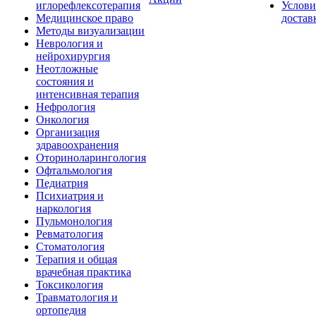
иглорефлексотерапия
Услови
Медицинское право
достав
Методы визуализации
Неврология и
нейрохирургия
Неотложные
состояния и
интенсивная терапия
Нефрология
Онкология
Организация
здравоохранения
Оториноларингология
Офтальмология
Педиатрия
Психиатрия и
наркология
Пульмонология
Ревматология
Стоматология
Терапия и общая
врачебная практика
Токсикология
Травматология и
ортопедия