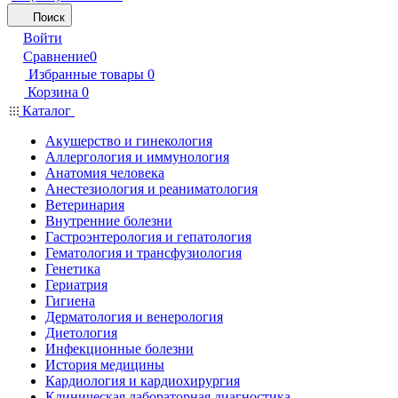
Поиск
Войти
Сравнение
0
Избранные товары
0
Корзина
0
Каталог
Акушерство и гинекология
Аллергология и иммунология
Анатомия человека
Анестезиология и реаниматология
Ветеринария
Внутренние болезни
Гастроэнтерология и гепатология
Гематология и трансфузиология
Генетика
Гериатрия
Гигиена
Дерматология и венерология
Диетология
Инфекционные болезни
История медицины
Кардиология и кардиохирургия
Клиническая лабораторная диагностика