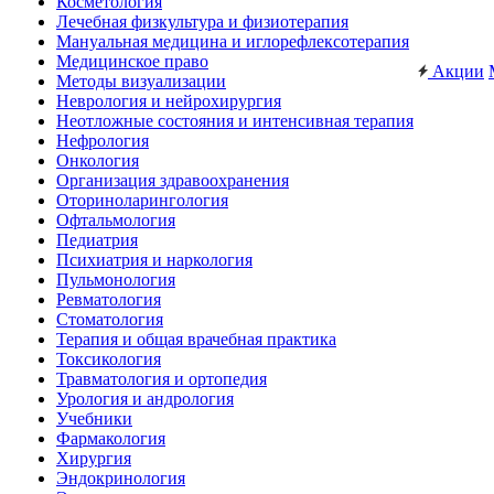
Косметология
Лечебная физкультура и физиотерапия
Мануальная медицина и иглорефлексотерапия
Медицинское право
Акции
Методы визуализации
Неврология и нейрохирургия
Неотложные состояния и интенсивная терапия
Нефрология
Онкология
Организация здравоохранения
Оториноларингология
Офтальмология
Педиатрия
Психиатрия и наркология
Пульмонология
Ревматология
Стоматология
Терапия и общая врачебная практика
Токсикология
Травматология и ортопедия
Урология и андрология
Учебники
Фармакология
Хирургия
Эндокринология