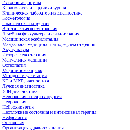
История медицины
Кардиология и кардиохирургия
Клиническая лабораторная диагностика
Косметология
Пластическая хирургия
Эстетическая косметология
Лечебная физкультура и физиотерапия
Медицинская реабилитация
Мануальная медицина и иглорефлексотерапия
Акупунктура
Иглорефлексотерапия
Мануальная медицина
Остеопатия
Медицинское право
Методы визуализации
КТ и МРТ диагностика
Лучевая диагностика
УЗИ диагностика
Неврология и нейрохирургия
Неврология
Нейрохирургия
Неотложные состояния и интенсивная терапия
Нефрология
Онкология
Организация здравоохранения