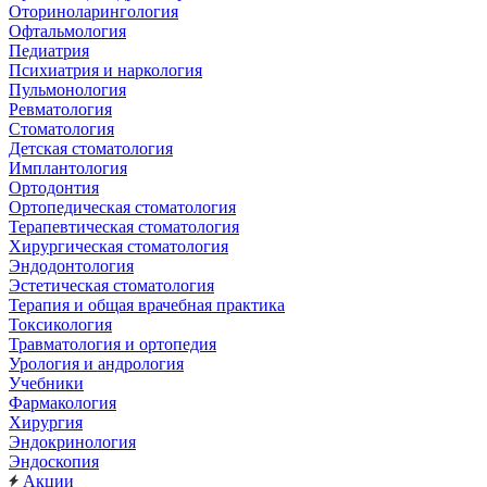
Оториноларингология
Офтальмология
Педиатрия
Психиатрия и наркология
Пульмонология
Ревматология
Стоматология
Детская стоматология
Имплантология
Ортодонтия
Ортопедическая стоматология
Терапевтическая стоматология
Хирургическая стоматология
Эндодонтология
Эстетическая стоматология
Терапия и общая врачебная практика
Токсикология
Травматология и ортопедия
Урология и андрология
Учебники
Фармакология
Хирургия
Эндокринология
Эндоскопия
Акции