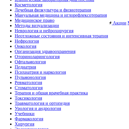
Косметология
Лечебная физкультура и физиотерапия
Мануальная медицина и иглорефлексотерапия
Медицинское право
Акции
Методы визуализации
Неврология и нейрохирургия
Неотложные состояния и интенсивная терапия
Нефрология
Онкология
Организация здравоохранения
Оториноларингология
Офтальмология
Педиатрия
Психиатрия и наркология
Пульмонология
Ревматология
Стоматология
Терапия и общая врачебная практика
Токсикология
Травматология и ортопедия
Урология и андрология
Учебники
Фармакология
Хирургия