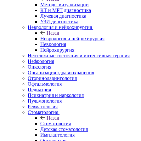
Методы визуализации
КТ и МРТ диагностика
Лучевая диагностика
УЗИ диагностика
Неврология и нейрохирургия
Назад
Неврология и нейрохирургия
Неврология
Нейрохирургия
Неотложные состояния и интенсивная терапия
Нефрология
Онкология
Организация здравоохранения
Оториноларингология
Офтальмология
Педиатрия
Психиатрия и наркология
Пульмонология
Ревматология
Стоматология
Назад
Стоматология
Детская стоматология
Имплантология
Ортодонтия