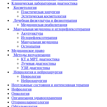
Клиническая лабораторная диагностика
Косметология
Пластическая хирургия
Эстетическая косметология
Лечебная физкультура и физиотерапия
Медицинская реабилитация
Мануальная медицина и иглорефлексотерапия
Акупунктура
Иглорефлексотерапия
Мануальная медицина
Остеопатия
Медицинское право
Методы визуализации
КТ и МРТ диагностика
Лучевая диагностика
УЗИ диагностика
Неврология и нейрохирургия
Неврология
Нейрохирургия
Неотложные состояния и интенсивная терапия
Нефрология
Онкология
Организация здравоохранения
Оториноларингология
Офтальмология