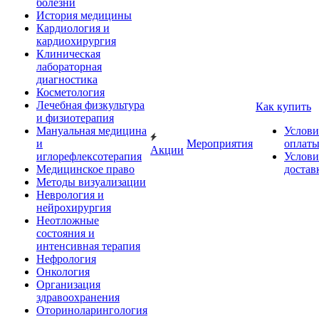
болезни
История медицины
Кардиология и
кардиохирургия
Клиническая
лабораторная
диагностика
Косметология
Лечебная физкультура
Как купить
и физиотерапия
Мануальная медицина
Услови
и
Мероприятия
оплат
Акции
иглорефлексотерапия
Услови
Медицинское право
достав
Методы визуализации
Неврология и
нейрохирургия
Неотложные
состояния и
интенсивная терапия
Нефрология
Онкология
Организация
здравоохранения
Оториноларингология