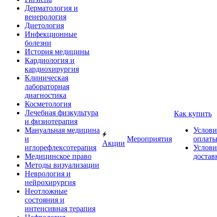
Дерматология и
венерология
Диетология
Инфекционные
болезни
История медицины
Кардиология и
кардиохирургия
Клиническая
лабораторная
диагностика
Косметология
Лечебная физкультура
Как купить
и физиотерапия
Мануальная медицина
Услови
и
Мероприятия
оплат
Акции
иглорефлексотерапия
Услови
Медицинское право
достав
Методы визуализации
Неврология и
нейрохирургия
Неотложные
состояния и
интенсивная терапия