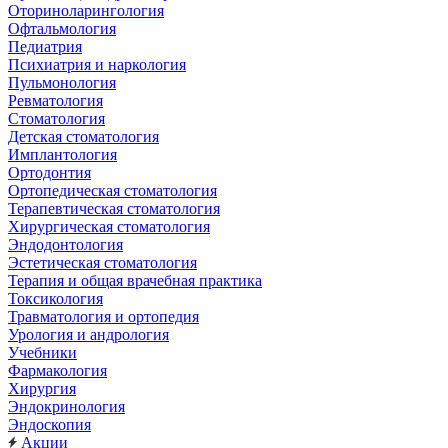
Оториноларингология
Офтальмология
Педиатрия
Психиатрия и наркология
Пульмонология
Ревматология
Стоматология
Детская стоматология
Имплантология
Ортодонтия
Ортопедическая стоматология
Терапевтическая стоматология
Хирургическая стоматология
Эндодонтология
Эстетическая стоматология
Терапия и общая врачебная практика
Токсикология
Травматология и ортопедия
Урология и андрология
Учебники
Фармакология
Хирургия
Эндокринология
Эндоскопия
Акции