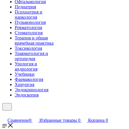
Офтальмология
Педиатрия
Психиатрия и
наркология
Пульмонология
Ревматология
Стоматология
Терапия и общая
врачебная практика
Токсикология
Травматология и
ортопедия
Урология и
андрология
Учебники
Фармакология
Хирургия
Эндокринология
Эндоскопия
Сравнение
0
Избранные товары
0
Корзина
0