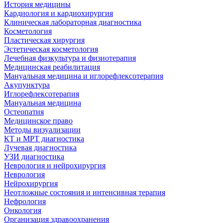
История медицины
Кардиология и кардиохирургия
Клиническая лабораторная диагностика
Косметология
Пластическая хирургия
Эстетическая косметология
Лечебная физкультура и физиотерапия
Медицинская реабилитация
Мануальная медицина и иглорефлексотерапия
Акупунктура
Иглорефлексотерапия
Мануальная медицина
Остеопатия
Медицинское право
Методы визуализации
КТ и МРТ диагностика
Лучевая диагностика
УЗИ диагностика
Неврология и нейрохирургия
Неврология
Нейрохирургия
Неотложные состояния и интенсивная терапия
Нефрология
Онкология
Организация здравоохранения