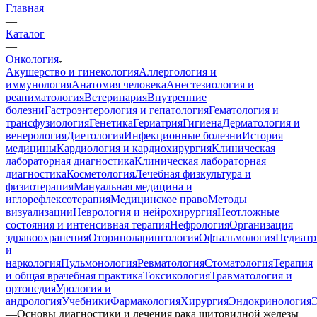
Главная
—
Каталог
—
Онкология
Акушерство и гинекология
Аллергология и
иммунология
Анатомия человека
Анестезиология и
реаниматология
Ветеринария
Внутренние
болезни
Гастроэнтерология и гепатология
Гематология и
трансфузиология
Генетика
Гериатрия
Гигиена
Дерматология и
венерология
Диетология
Инфекционные болезни
История
медицины
Кардиология и кардиохирургия
Клиническая
лабораторная диагностика
Клиническая лабораторная
диагностика
Косметология
Лечебная физкультура и
физиотерапия
Мануальная медицина и
иглорефлексотерапия
Медицинское право
Методы
визуализации
Неврология и нейрохирургия
Неотложные
состояния и интенсивная терапия
Нефрология
Организация
здравоохранения
Оториноларингология
Офтальмология
Педиатр
и
наркология
Пульмонология
Ревматология
Стоматология
Терапия
и общая врачебная практика
Токсикология
Травматология и
ортопедия
Урология и
андрология
Учебники
Фармакология
Хирургия
Эндокринология
—
Основы диагностики и лечения рака щитовидной железы