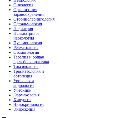
Нефрология
Онкология
Организация
здравоохранения
Оториноларингология
Офтальмология
Педиатрия
Психиатрия и
наркология
Пульмонология
Ревматология
Стоматология
Терапия и общая
врачебная практика
Токсикология
Травматология и
ортопедия
Урология и
андрология
Учебники
Фармакология
Хирургия
Эндокринология
Эндоскопия