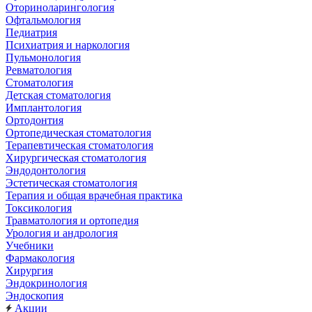
Оториноларингология
Офтальмология
Педиатрия
Психиатрия и наркология
Пульмонология
Ревматология
Стоматология
Детская стоматология
Имплантология
Ортодонтия
Ортопедическая стоматология
Терапевтическая стоматология
Хирургическая стоматология
Эндодонтология
Эстетическая стоматология
Терапия и общая врачебная практика
Токсикология
Травматология и ортопедия
Урология и андрология
Учебники
Фармакология
Хирургия
Эндокринология
Эндоскопия
Акции