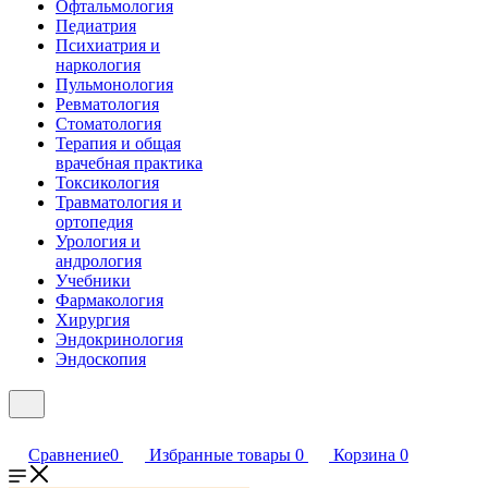
Офтальмология
Педиатрия
Психиатрия и
наркология
Пульмонология
Ревматология
Стоматология
Терапия и общая
врачебная практика
Токсикология
Травматология и
ортопедия
Урология и
андрология
Учебники
Фармакология
Хирургия
Эндокринология
Эндоскопия
Сравнение
0
Избранные товары
0
Корзина
0