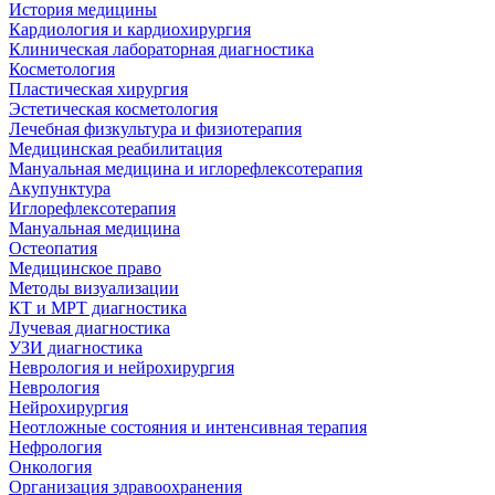
История медицины
Кардиология и кардиохирургия
Клиническая лабораторная диагностика
Косметология
Пластическая хирургия
Эстетическая косметология
Лечебная физкультура и физиотерапия
Медицинская реабилитация
Мануальная медицина и иглорефлексотерапия
Акупунктура
Иглорефлексотерапия
Мануальная медицина
Остеопатия
Медицинское право
Методы визуализации
КТ и МРТ диагностика
Лучевая диагностика
УЗИ диагностика
Неврология и нейрохирургия
Неврология
Нейрохирургия
Неотложные состояния и интенсивная терапия
Нефрология
Онкология
Организация здравоохранения