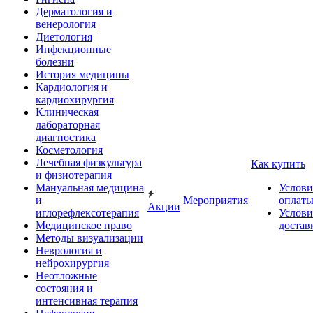
Дерматология и
венерология
Диетология
Инфекционные
болезни
История медицины
Кардиология и
кардиохирургия
Клиническая
лабораторная
диагностика
Косметология
Лечебная физкультура
Как купить
и физиотерапия
Мануальная медицина
Услови
и
Мероприятия
оплат
Акции
иглорефлексотерапия
Услови
Медицинское право
достав
Методы визуализации
Неврология и
нейрохирургия
Неотложные
состояния и
интенсивная терапия