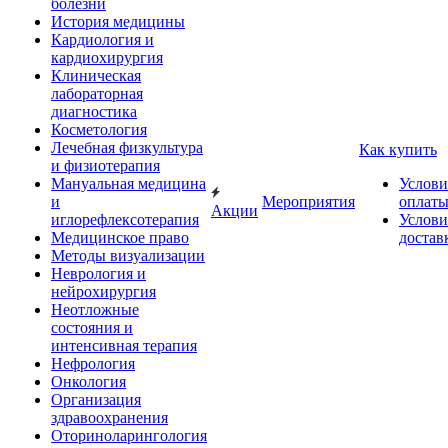
болезни
История медицины
Кардиология и
кардиохирургия
Клиническая
лабораторная
диагностика
Косметология
Лечебная физкультура
Как купить
и физиотерапия
Мануальная медицина
Услови
и
Мероприятия
оплат
Акции
иглорефлексотерапия
Услови
Медицинское право
достав
Методы визуализации
Неврология и
нейрохирургия
Неотложные
состояния и
интенсивная терапия
Нефрология
Онкология
Организация
здравоохранения
Оториноларингология