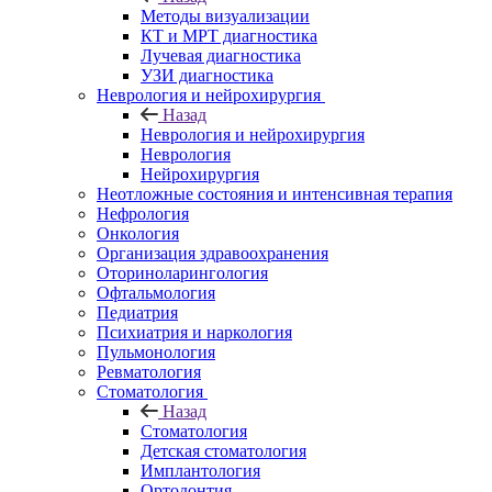
Методы визуализации
КТ и МРТ диагностика
Лучевая диагностика
УЗИ диагностика
Неврология и нейрохирургия
Назад
Неврология и нейрохирургия
Неврология
Нейрохирургия
Неотложные состояния и интенсивная терапия
Нефрология
Онкология
Организация здравоохранения
Оториноларингология
Офтальмология
Педиатрия
Психиатрия и наркология
Пульмонология
Ревматология
Стоматология
Назад
Стоматология
Детская стоматология
Имплантология
Ортодонтия