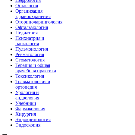
Нефрология
Онкология
Организация
здравоохранения
Оториноларингология
Офтальмология
Педиатрия
Психиатрия и
наркология
Пульмонология
Ревматология
Стоматология
Терапия и общая
врачебная практика
Токсикология
Травматология и
ортопедия
Урология и
андрология
Учебники
Фармакология
Хирургия
Эндокринология
Эндоскопия