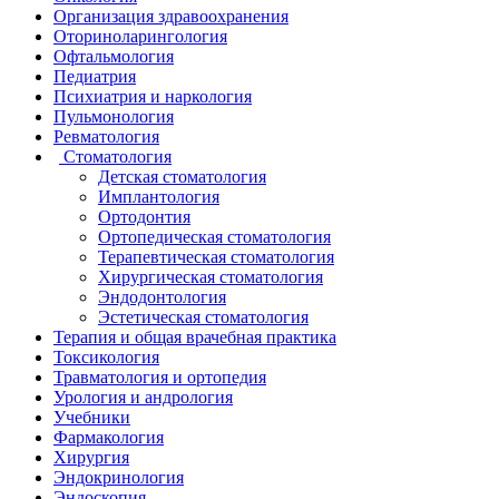
Организация здравоохранения
Оториноларингология
Офтальмология
Педиатрия
Психиатрия и наркология
Пульмонология
Ревматология
Стоматология
Детская стоматология
Имплантология
Ортодонтия
Ортопедическая стоматология
Терапевтическая стоматология
Хирургическая стоматология
Эндодонтология
Эстетическая стоматология
Терапия и общая врачебная практика
Токсикология
Травматология и ортопедия
Урология и андрология
Учебники
Фармакология
Хирургия
Эндокринология
Эндоскопия