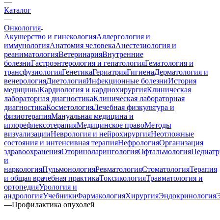
—
Каталог
—
Онкология
Акушерство и гинекология
Аллергология и
иммунология
Анатомия человека
Анестезиология и
реаниматология
Ветеринария
Внутренние
болезни
Гастроэнтерология и гепатология
Гематология и
трансфузиология
Генетика
Гериатрия
Гигиена
Дерматология и
венерология
Диетология
Инфекционные болезни
История
медицины
Кардиология и кардиохирургия
Клиническая
лабораторная диагностика
Клиническая лабораторная
диагностика
Косметология
Лечебная физкультура и
физиотерапия
Мануальная медицина и
иглорефлексотерапия
Медицинское право
Методы
визуализации
Неврология и нейрохирургия
Неотложные
состояния и интенсивная терапия
Нефрология
Организация
здравоохранения
Оториноларингология
Офтальмология
Педиатр
и
наркология
Пульмонология
Ревматология
Стоматология
Терапия
и общая врачебная практика
Токсикология
Травматология и
ортопедия
Урология и
андрология
Учебники
Фармакология
Хирургия
Эндокринология
—
Профилактика опухолей