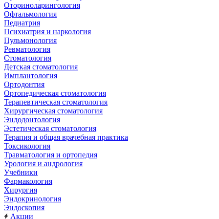
Оториноларингология
Офтальмология
Педиатрия
Психиатрия и наркология
Пульмонология
Ревматология
Стоматология
Детская стоматология
Имплантология
Ортодонтия
Ортопедическая стоматология
Терапевтическая стоматология
Хирургическая стоматология
Эндодонтология
Эстетическая стоматология
Терапия и общая врачебная практика
Токсикология
Травматология и ортопедия
Урология и андрология
Учебники
Фармакология
Хирургия
Эндокринология
Эндоскопия
Акции