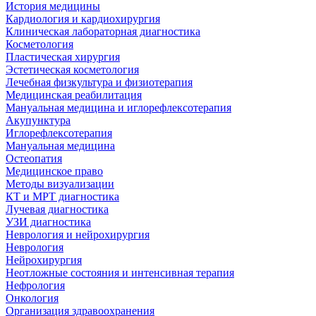
История медицины
Кардиология и кардиохирургия
Клиническая лабораторная диагностика
Косметология
Пластическая хирургия
Эстетическая косметология
Лечебная физкультура и физиотерапия
Медицинская реабилитация
Мануальная медицина и иглорефлексотерапия
Акупунктура
Иглорефлексотерапия
Мануальная медицина
Остеопатия
Медицинское право
Методы визуализации
КТ и МРТ диагностика
Лучевая диагностика
УЗИ диагностика
Неврология и нейрохирургия
Неврология
Нейрохирургия
Неотложные состояния и интенсивная терапия
Нефрология
Онкология
Организация здравоохранения