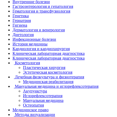
Внутренние болезни
Гастроэнтерология и гепатология
Гематология и трансфузиология
Генетика
Гериатрия
Гигиена
Дерматология и венерология
Диетология
Инфекционные болезни
История медицины
Кардиология и кардиохирургия
Клиническая лабораторная диагностика
Клиническая лабораторная диагностика
Косметология
Пластическая хирургия
Эстетическая косметология
Лечебная физкультура и физиотерапия
Медицинская реабилитация
Мануальная медицина и иглорефлексотерапия
Акупунктура
Иглорефлексотерапия
Мануальная медицина
Остеопатия
Медицинское право
Методы визуализации