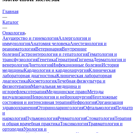
Главная
—
Каталог
—
Онкология
Акушерство и гинекология
Аллергология и
иммунология
Анатомия человека
Анестезиология и
реаниматология
Ветеринария
Внутренние
болезни
Гастроэнтерология и гепатология
Гематология и
трансфузиология
Генетика
Гериатрия
Гигиена
Дерматология и
венерология
Диетология
Инфекционные болезни
История
медицины
Кардиология и кардиохирургия
Клиническая
лабораторная диагностика
Клиническая лабораторная
диагностика
Косметология
Лечебная физкультура и
физиотерапия
Мануальная медицина и
иглорефлексотерапия
Медицинское право
Методы
визуализации
Неврология и нейрохирургия
Неотложные
состояния и интенсивная терапия
Нефрология
Организация
здравоохранения
Оториноларингология
Офтальмология
Педиатр
и
наркология
Пульмонология
Ревматология
Стоматология
Терапия
и общая врачебная практика
Токсикология
Травматология и
ортопедия
Урология и