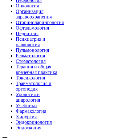
Нефрология
Онкология
Организация
здравоохранения
Оториноларингология
Офтальмология
Педиатрия
Психиатрия и
наркология
Пульмонология
Ревматология
Стоматология
Терапия и общая
врачебная практика
Токсикология
Травматология и
ортопедия
Урология и
андрология
Учебники
Фармакология
Хирургия
Эндокринология
Эндоскопия