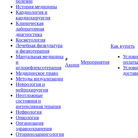
болезни
История медицины
Кардиология и
кардиохирургия
Клиническая
лабораторная
диагностика
Косметология
Лечебная физкультура
Как купить
и физиотерапия
Мануальная медицина
Услови
и
Мероприятия
оплат
Акции
иглорефлексотерапия
Услови
Медицинское право
достав
Методы визуализации
Неврология и
нейрохирургия
Неотложные
состояния и
интенсивная терапия
Нефрология
Онкология
Организация
здравоохранения
Оториноларингология