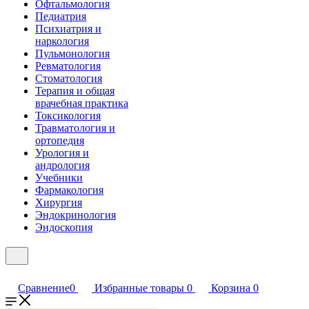
Офтальмология
Педиатрия
Психиатрия и
наркология
Пульмонология
Ревматология
Стоматология
Терапия и общая
врачебная практика
Токсикология
Травматология и
ортопедия
Урология и
андрология
Учебники
Фармакология
Хирургия
Эндокринология
Эндоскопия
Сравнение
0
Избранные товары
0
Корзина
0