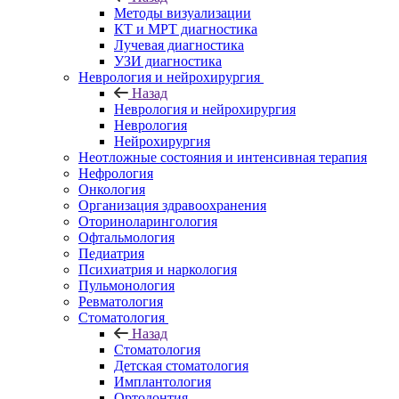
Методы визуализации
КТ и МРТ диагностика
Лучевая диагностика
УЗИ диагностика
Неврология и нейрохирургия
Назад
Неврология и нейрохирургия
Неврология
Нейрохирургия
Неотложные состояния и интенсивная терапия
Нефрология
Онкология
Организация здравоохранения
Оториноларингология
Офтальмология
Педиатрия
Психиатрия и наркология
Пульмонология
Ревматология
Стоматология
Назад
Стоматология
Детская стоматология
Имплантология
Ортодонтия