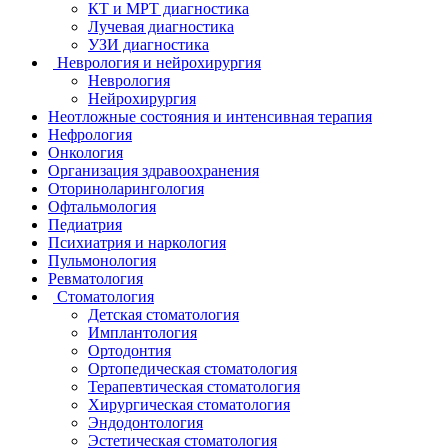
КТ и МРТ диагностика
Лучевая диагностика
УЗИ диагностика
Неврология и нейрохирургия
Неврология
Нейрохирургия
Неотложные состояния и интенсивная терапия
Нефрология
Онкология
Организация здравоохранения
Оториноларингология
Офтальмология
Педиатрия
Психиатрия и наркология
Пульмонология
Ревматология
Стоматология
Детская стоматология
Имплантология
Ортодонтия
Ортопедическая стоматология
Терапевтическая стоматология
Хирургическая стоматология
Эндодонтология
Эстетическая стоматология