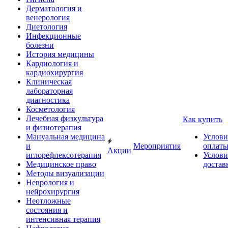
Дерматология и
венерология
Диетология
Инфекционные
болезни
История медицины
Кардиология и
кардиохирургия
Клиническая
лабораторная
диагностика
Косметология
Лечебная физкультура
Как купить
и физиотерапия
Мануальная медицина
Услови
и
Мероприятия
оплат
Акции
иглорефлексотерапия
Услови
Медицинское право
достав
Методы визуализации
Неврология и
нейрохирургия
Неотложные
состояния и
интенсивная терапия