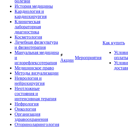
болезни
История медицины
Кардиология и
кардиохирургия
Клиническая
лабораторная
диагностика
Косметология
Лечебная физкультура
Как купить
и физиотерапия
Мануальная медицина
Услови
и
Мероприятия
оплат
Акции
иглорефлексотерапия
Услови
Медицинское право
достав
Методы визуализации
Неврология и
нейрохирургия
Неотложные
состояния и
интенсивная терапия
Нефрология
Онкология
Организация
здравоохранения
Оториноларингология