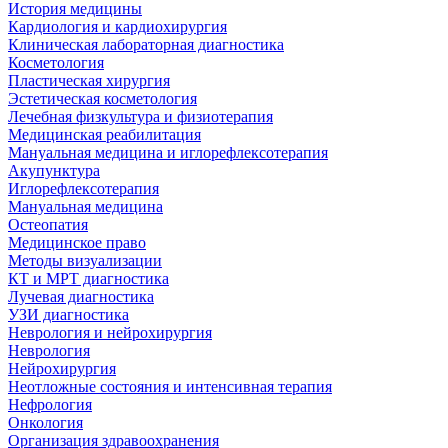
История медицины
Кардиология и кардиохирургия
Клиническая лабораторная диагностика
Косметология
Пластическая хирургия
Эстетическая косметология
Лечебная физкультура и физиотерапия
Медицинская реабилитация
Мануальная медицина и иглорефлексотерапия
Акупунктура
Иглорефлексотерапия
Мануальная медицина
Остеопатия
Медицинское право
Методы визуализации
КТ и МРТ диагностика
Лучевая диагностика
УЗИ диагностика
Неврология и нейрохирургия
Неврология
Нейрохирургия
Неотложные состояния и интенсивная терапия
Нефрология
Онкология
Организация здравоохранения