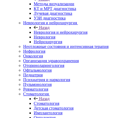
Методы визуализации
КТ и МРТ диагностика
Лучевая диагностика
УЗИ диагностика
Неврология и нейрохирургия
Назад
Неврология и нейрохирургия
Неврология
Нейрохирургия
Неотложные состояния и интенсивная терапия
Нефрология
Онкология
Организация здравоохранения
Оториноларингология
Офтальмология
Педиатрия
Психиатрия и наркология
Пульмонология
Ревматология
Стоматология
Назад
Стоматология
Детская стоматология
Имплантология
Ортодонтия