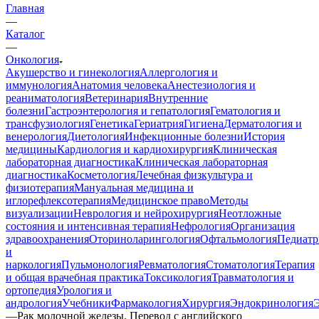
Главная
—
Каталог
—
Онкология
Акушерство и гинекология
Аллергология и
иммунология
Анатомия человека
Анестезиология и
реаниматология
Ветеринария
Внутренние
болезни
Гастроэнтерология и гепатология
Гематология и
трансфузиология
Генетика
Гериатрия
Гигиена
Дерматология и
венерология
Диетология
Инфекционные болезни
История
медицины
Кардиология и кардиохирургия
Клиническая
лабораторная диагностика
Клиническая лабораторная
диагностика
Косметология
Лечебная физкультура и
физиотерапия
Мануальная медицина и
иглорефлексотерапия
Медицинское право
Методы
визуализации
Неврология и нейрохирургия
Неотложные
состояния и интенсивная терапия
Нефрология
Организация
здравоохранения
Оториноларингология
Офтальмология
Педиатр
и
наркология
Пульмонология
Ревматология
Стоматология
Терапия
и общая врачебная практика
Токсикология
Травматология и
ортопедия
Урология и
андрология
Учебники
Фармакология
Хирургия
Эндокринология
—
Рак молочной железы. Перевод с английского