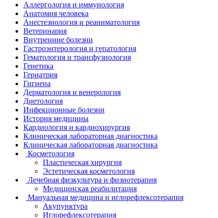
Аллергология и иммунология
Анатомия человека
Анестезиология и реаниматология
Ветеринария
Внутренние болезни
Гастроэнтерология и гепатология
Гематология и трансфузиология
Генетика
Гериатрия
Гигиена
Дерматология и венерология
Диетология
Инфекционные болезни
История медицины
Кардиология и кардиохирургия
Клиническая лабораторная диагностика
Клиническая лабораторная диагностика
Косметология
Пластическая хирургия
Эстетическая косметология
Лечебная физкультура и физиотерапия
Медицинская реабилитация
Мануальная медицина и иглорефлексотерапия
Акупунктура
Иглорефлексотерапия