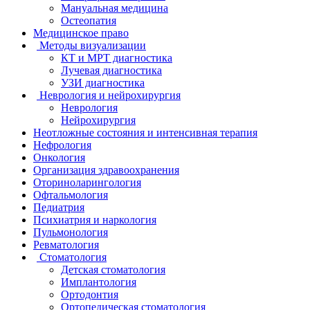
Мануальная медицина
Остеопатия
Медицинское право
Методы визуализации
КТ и МРТ диагностика
Лучевая диагностика
УЗИ диагностика
Неврология и нейрохирургия
Неврология
Нейрохирургия
Неотложные состояния и интенсивная терапия
Нефрология
Онкология
Организация здравоохранения
Оториноларингология
Офтальмология
Педиатрия
Психиатрия и наркология
Пульмонология
Ревматология
Стоматология
Детская стоматология
Имплантология
Ортодонтия
Ортопедическая стоматология