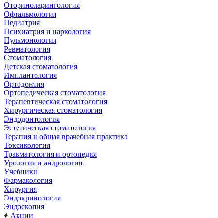
Оториноларингология
Офтальмология
Педиатрия
Психиатрия и наркология
Пульмонология
Ревматология
Стоматология
Детская стоматология
Имплантология
Ортодонтия
Ортопедическая стоматология
Терапевтическая стоматология
Хирургическая стоматология
Эндодонтология
Эстетическая стоматология
Терапия и общая врачебная практика
Токсикология
Травматология и ортопедия
Урология и андрология
Учебники
Фармакология
Хирургия
Эндокринология
Эндоскопия
Акции