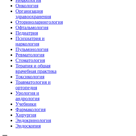
Нефрология
Онкология
Организация
здравоохранения
Оториноларингология
Офтальмология
Педиатрия
Психиатрия и
наркология
Пульмонология
Ревматология
Стоматология
Терапия и общая
врачебная практика
Токсикология
Травматология и
ортопедия
Урология и
андрология
Учебники
Фармакология
Хирургия
Эндокринология
Эндоскопия