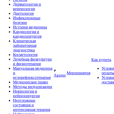
Дерматология и
венерология
Диетология
Инфекционные
болезни
История медицины
Кардиология и
кардиохирургия
Клиническая
лабораторная
диагностика
Косметология
Лечебная физкультура
Как купить
и физиотерапия
Мануальная медицина
Услови
и
Мероприятия
оплат
Акции
иглорефлексотерапия
Услови
Медицинское право
достав
Методы визуализации
Неврология и
нейрохирургия
Неотложные
состояния и
интенсивная терапия