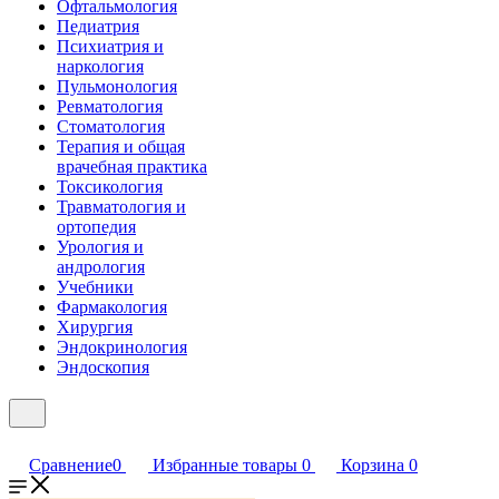
Офтальмология
Педиатрия
Психиатрия и
наркология
Пульмонология
Ревматология
Стоматология
Терапия и общая
врачебная практика
Токсикология
Травматология и
ортопедия
Урология и
андрология
Учебники
Фармакология
Хирургия
Эндокринология
Эндоскопия
Сравнение
0
Избранные товары
0
Корзина
0