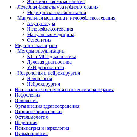
Эстетическая косметология
Лечебная физкультура и физиотерапия
Медицинская реабилитация
Мануальная медицина и иглорефлексотерапия
Акупунктура
Иглорефлексотерапия
Мануальная медицина
Остеопатия
Медицинское право
Методы визуализации
КТ и МРТ диагностика
Лучевая диагностика
УЗИ диагностика
Неврология и нейрохирургия
Неврология
Нейрохирургия
Неотложные состояния и интенсивная терапия
Нефрология
Онкология
Организация здравоохранения
Оториноларингология
Офтальмология
Педиатрия
Психиатрия и наркология
Пульмонология