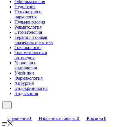
Офтальмология
Педиатрия
Психиатрия и
наркология
Пульмонология
Ревматология
Стоматология
Терапия и общая
врачебная практика
Токсикология
Травматология и
ортопедия
Урология и
андрология
Учебники
Фармакология
Хирургия
Эндокринология
Эндоскопия
Сравнение
0
Избранные товары
0
Корзина
0