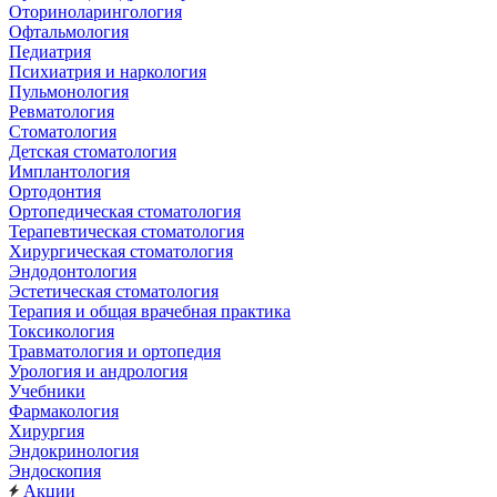
Оториноларингология
Офтальмология
Педиатрия
Психиатрия и наркология
Пульмонология
Ревматология
Стоматология
Детская стоматология
Имплантология
Ортодонтия
Ортопедическая стоматология
Терапевтическая стоматология
Хирургическая стоматология
Эндодонтология
Эстетическая стоматология
Терапия и общая врачебная практика
Токсикология
Травматология и ортопедия
Урология и андрология
Учебники
Фармакология
Хирургия
Эндокринология
Эндоскопия
Акции