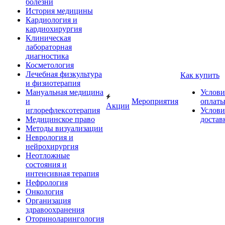
болезни
История медицины
Кардиология и
кардиохирургия
Клиническая
лабораторная
диагностика
Косметология
Лечебная физкультура
Как купить
и физиотерапия
Мануальная медицина
Услови
и
Мероприятия
оплат
Акции
иглорефлексотерапия
Услови
Медицинское право
достав
Методы визуализации
Неврология и
нейрохирургия
Неотложные
состояния и
интенсивная терапия
Нефрология
Онкология
Организация
здравоохранения
Оториноларингология