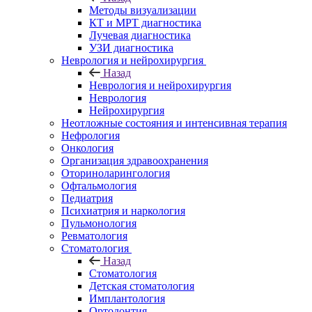
Методы визуализации
КТ и МРТ диагностика
Лучевая диагностика
УЗИ диагностика
Неврология и нейрохирургия
Назад
Неврология и нейрохирургия
Неврология
Нейрохирургия
Неотложные состояния и интенсивная терапия
Нефрология
Онкология
Организация здравоохранения
Оториноларингология
Офтальмология
Педиатрия
Психиатрия и наркология
Пульмонология
Ревматология
Стоматология
Назад
Стоматология
Детская стоматология
Имплантология
Ортодонтия