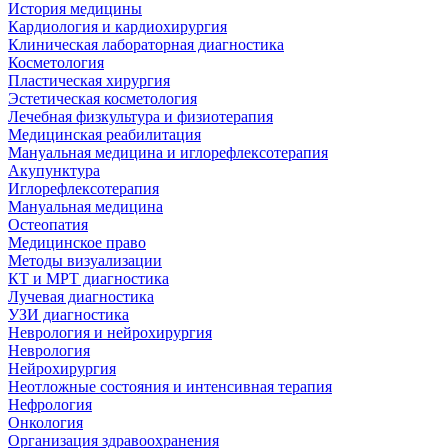
История медицины
Кардиология и кардиохирургия
Клиническая лабораторная диагностика
Косметология
Пластическая хирургия
Эстетическая косметология
Лечебная физкультура и физиотерапия
Медицинская реабилитация
Мануальная медицина и иглорефлексотерапия
Акупунктура
Иглорефлексотерапия
Мануальная медицина
Остеопатия
Медицинское право
Методы визуализации
КТ и МРТ диагностика
Лучевая диагностика
УЗИ диагностика
Неврология и нейрохирургия
Неврология
Нейрохирургия
Неотложные состояния и интенсивная терапия
Нефрология
Онкология
Организация здравоохранения