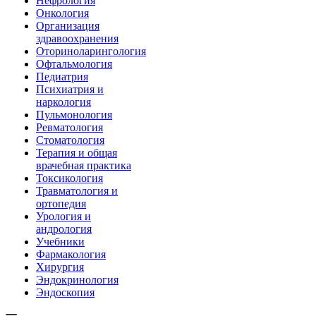
Нефрология
Онкология
Организация
здравоохранения
Оториноларингология
Офтальмология
Педиатрия
Психиатрия и
наркология
Пульмонология
Ревматология
Стоматология
Терапия и общая
врачебная практика
Токсикология
Травматология и
ортопедия
Урология и
андрология
Учебники
Фармакология
Хирургия
Эндокринология
Эндоскопия