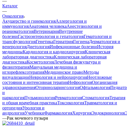
—
Каталог
—
Онкология
Акушерство и гинекология
Аллергология и
иммунология
Анатомия человека
Анестезиология и
реаниматология
Ветеринария
Внутренние
болезни
Гастроэнтерология и гепатология
Гематология и
трансфузиология
Генетика
Гериатрия
Гигиена
Дерматология и
венерология
Диетология
Инфекционные болезни
История
медицины
Кардиология и кардиохирургия
Клиническая
лабораторная диагностика
Клиническая лабораторная
диагностика
Косметология
Лечебная физкультура и
физиотерапия
Мануальная медицина и
иглорефлексотерапия
Медицинское право
Методы
визуализации
Неврология и нейрохирургия
Неотложные
состояния и интенсивная терапия
Нефрология
Организация
здравоохранения
Оториноларингология
Офтальмология
Педиатр
и
наркология
Пульмонология
Ревматология
Стоматология
Терапия
и общая врачебная практика
Токсикология
Травматология и
ортопедия
Урология и
андрология
Учебники
Фармакология
Хирургия
Эндокринология
—
Рак мочевого пузыря