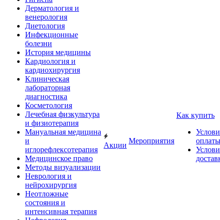
Дерматология и
венерология
Диетология
Инфекционные
болезни
История медицины
Кардиология и
кардиохирургия
Клиническая
лабораторная
диагностика
Косметология
Лечебная физкультура
Как купить
и физиотерапия
Мануальная медицина
Услови
и
Мероприятия
оплат
Акции
иглорефлексотерапия
Услови
Медицинское право
достав
Методы визуализации
Неврология и
нейрохирургия
Неотложные
состояния и
интенсивная терапия