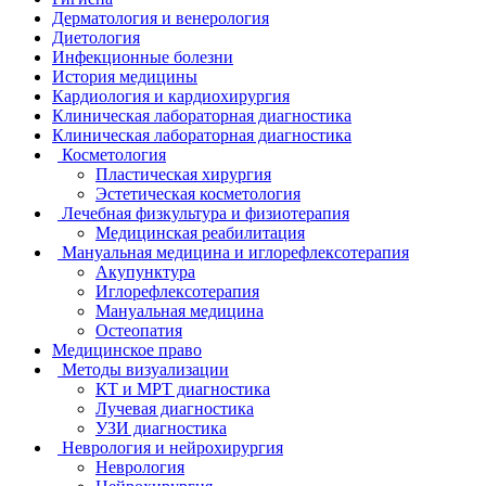
Дерматология и венерология
Диетология
Инфекционные болезни
История медицины
Кардиология и кардиохирургия
Клиническая лабораторная диагностика
Клиническая лабораторная диагностика
Косметология
Пластическая хирургия
Эстетическая косметология
Лечебная физкультура и физиотерапия
Медицинская реабилитация
Мануальная медицина и иглорефлексотерапия
Акупунктура
Иглорефлексотерапия
Мануальная медицина
Остеопатия
Медицинское право
Методы визуализации
КТ и МРТ диагностика
Лучевая диагностика
УЗИ диагностика
Неврология и нейрохирургия
Неврология