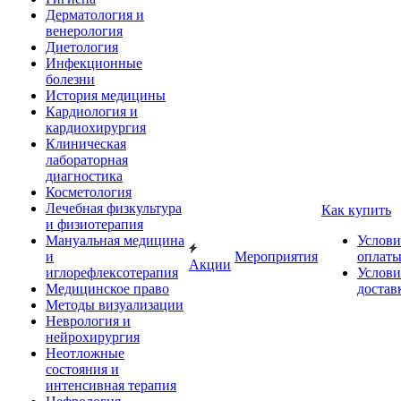
Дерматология и
венерология
Диетология
Инфекционные
болезни
История медицины
Кардиология и
кардиохирургия
Клиническая
лабораторная
диагностика
Косметология
Лечебная физкультура
Как купить
и физиотерапия
Мануальная медицина
Услови
и
Мероприятия
оплат
Акции
иглорефлексотерапия
Услови
Медицинское право
достав
Методы визуализации
Неврология и
нейрохирургия
Неотложные
состояния и
интенсивная терапия