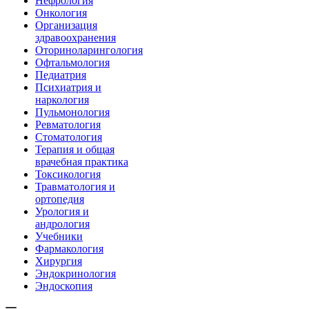
Нефрология
Онкология
Организация
здравоохранения
Оториноларингология
Офтальмология
Педиатрия
Психиатрия и
наркология
Пульмонология
Ревматология
Стоматология
Терапия и общая
врачебная практика
Токсикология
Травматология и
ортопедия
Урология и
андрология
Учебники
Фармакология
Хирургия
Эндокринология
Эндоскопия