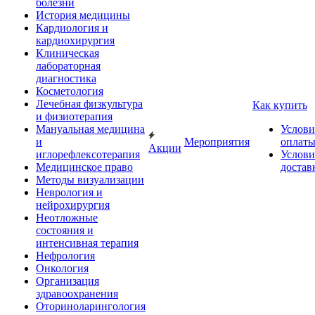
болезни
История медицины
Кардиология и
кардиохирургия
Клиническая
лабораторная
диагностика
Косметология
Лечебная физкультура
Как купить
и физиотерапия
Мануальная медицина
Услови
и
Мероприятия
оплат
Акции
иглорефлексотерапия
Услови
Медицинское право
достав
Методы визуализации
Неврология и
нейрохирургия
Неотложные
состояния и
интенсивная терапия
Нефрология
Онкология
Организация
здравоохранения
Оториноларингология