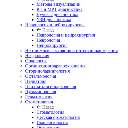
Методы визуализации
КТ и МРТ диагностика
Лучевая диагностика
УЗИ диагностика
Неврология и нейрохирургия
Назад
Неврология и нейрохирургия
Неврология
Нейрохирургия
Неотложные состояния и интенсивная терапия
Нефрология
Онкология
Организация здравоохранения
Оториноларингология
Офтальмология
Педиатрия
Психиатрия и наркология
Пульмонология
Ревматология
Стоматология
Назад
Стоматология
Детская стоматология
Имплантология
Ортодонтия