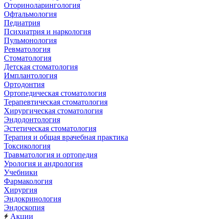
Оториноларингология
Офтальмология
Педиатрия
Психиатрия и наркология
Пульмонология
Ревматология
Стоматология
Детская стоматология
Имплантология
Ортодонтия
Ортопедическая стоматология
Терапевтическая стоматология
Хирургическая стоматология
Эндодонтология
Эстетическая стоматология
Терапия и общая врачебная практика
Токсикология
Травматология и ортопедия
Урология и андрология
Учебники
Фармакология
Хирургия
Эндокринология
Эндоскопия
Акции