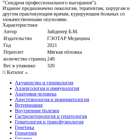
"Синдром профессионального выгорания").
Издание предназначено онкологам, терапевтам, хирургам и
другим практикующим врачам, курирующим больных со
злокачественными опухолями.
Характеристики
Автор
Зайдинер Б.М.
Издательство
ГЭОТАР Медицина
Год
2021
Переплет
Мягкая обложка
количество страниц
240
Вес в упаковке
320
Каталог
Акушерство и гинекология
Аллергология и иммунология
Анатомия человека
Анестезиология и реаниматология
Ветеринария
Внутренние болезни
Гастроэнтерология и гепатология
Гематология и трансфузиология
Генетика
Гериатрия
Гигиена