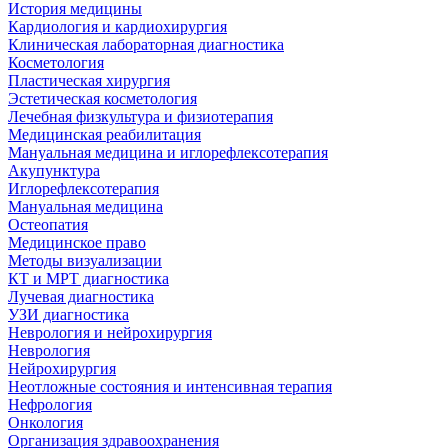
История медицины
Кардиология и кардиохирургия
Клиническая лабораторная диагностика
Косметология
Пластическая хирургия
Эстетическая косметология
Лечебная физкультура и физиотерапия
Медицинская реабилитация
Мануальная медицина и иглорефлексотерапия
Акупунктура
Иглорефлексотерапия
Мануальная медицина
Остеопатия
Медицинское право
Методы визуализации
КТ и МРТ диагностика
Лучевая диагностика
УЗИ диагностика
Неврология и нейрохирургия
Неврология
Нейрохирургия
Неотложные состояния и интенсивная терапия
Нефрология
Онкология
Организация здравоохранения