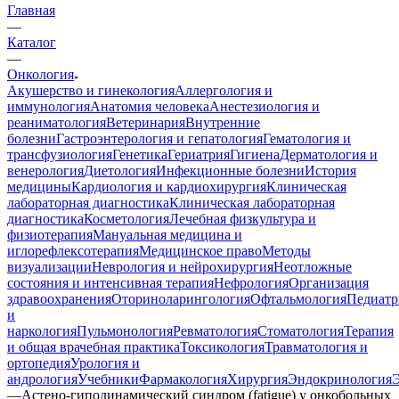
Главная
—
Каталог
—
Онкология
Акушерство и гинекология
Аллергология и
иммунология
Анатомия человека
Анестезиология и
реаниматология
Ветеринария
Внутренние
болезни
Гастроэнтерология и гепатология
Гематология и
трансфузиология
Генетика
Гериатрия
Гигиена
Дерматология и
венерология
Диетология
Инфекционные болезни
История
медицины
Кардиология и кардиохирургия
Клиническая
лабораторная диагностика
Клиническая лабораторная
диагностика
Косметология
Лечебная физкультура и
физиотерапия
Мануальная медицина и
иглорефлексотерапия
Медицинское право
Методы
визуализации
Неврология и нейрохирургия
Неотложные
состояния и интенсивная терапия
Нефрология
Организация
здравоохранения
Оториноларингология
Офтальмология
Педиатр
и
наркология
Пульмонология
Ревматология
Стоматология
Терапия
и общая врачебная практика
Токсикология
Травматология и
ортопедия
Урология и
андрология
Учебники
Фармакология
Хирургия
Эндокринология
—
Астено-гиподинамический синдром (fatigue) у онкобольных