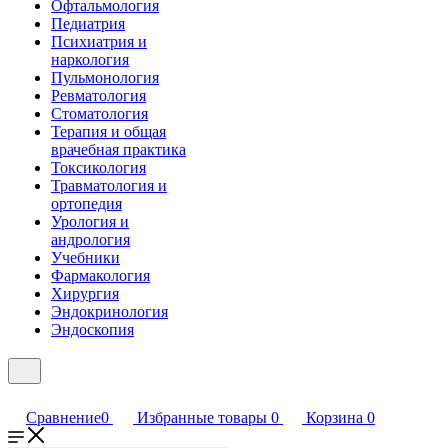
Офтальмология
Педиатрия
Психиатрия и
наркология
Пульмонология
Ревматология
Стоматология
Терапия и общая
врачебная практика
Токсикология
Травматология и
ортопедия
Урология и
андрология
Учебники
Фармакология
Хирургия
Эндокринология
Эндоскопия
Сравнение
0
Избранные товары
0
Корзина
0