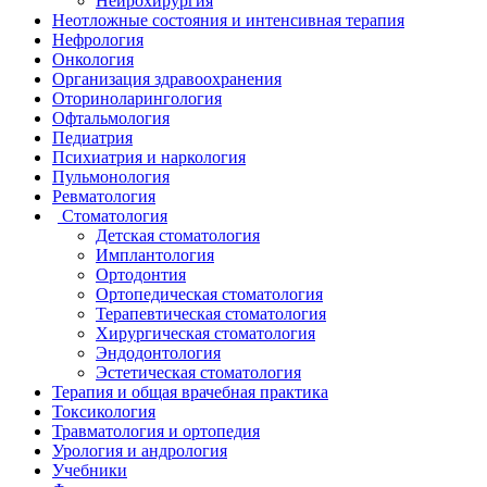
Нейрохирургия
Неотложные состояния и интенсивная терапия
Нефрология
Онкология
Организация здравоохранения
Оториноларингология
Офтальмология
Педиатрия
Психиатрия и наркология
Пульмонология
Ревматология
Стоматология
Детская стоматология
Имплантология
Ортодонтия
Ортопедическая стоматология
Терапевтическая стоматология
Хирургическая стоматология
Эндодонтология
Эстетическая стоматология
Терапия и общая врачебная практика
Токсикология
Травматология и ортопедия
Урология и андрология
Учебники