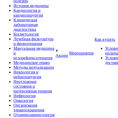
болезни
История медицины
Кардиология и
кардиохирургия
Клиническая
лабораторная
диагностика
Косметология
Лечебная физкультура
Как купить
и физиотерапия
Мануальная медицина
Услови
и
Мероприятия
оплат
Акции
иглорефлексотерапия
Услови
Медицинское право
достав
Методы визуализации
Неврология и
нейрохирургия
Неотложные
состояния и
интенсивная терапия
Нефрология
Онкология
Организация
здравоохранения
Оториноларингология