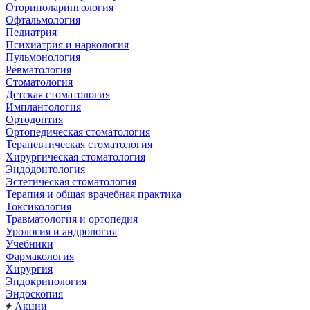
Оториноларингология
Офтальмология
Педиатрия
Психиатрия и наркология
Пульмонология
Ревматология
Стоматология
Детская стоматология
Имплантология
Ортодонтия
Ортопедическая стоматология
Терапевтическая стоматология
Хирургическая стоматология
Эндодонтология
Эстетическая стоматология
Терапия и общая врачебная практика
Токсикология
Травматология и ортопедия
Урология и андрология
Учебники
Фармакология
Хирургия
Эндокринология
Эндоскопия
Акции