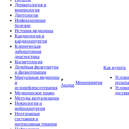
Дерматология и
венерология
Диетология
Инфекционные
болезни
История медицины
Кардиология и
кардиохирургия
Клиническая
лабораторная
диагностика
Косметология
Лечебная физкультура
Как купить
и физиотерапия
Мануальная медицина
Услови
и
Мероприятия
оплат
Акции
иглорефлексотерапия
Услови
Медицинское право
достав
Методы визуализации
Неврология и
нейрохирургия
Неотложные
состояния и
интенсивная терапия