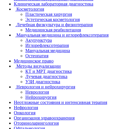
Клиническая лабораторная диагностика
Косметология
Пластическая хирургия
Эстетическая косметология
Лечебная физкультура и физиотерапия
Медицинская реабилитация
Мануальная медицина и иглорефлексотерапия
Акупунктура
Иглорефлексотерапия
Мануальная медицина
Остеопатия
Медицинское право
Методы визуализации
КТ и МРТ диагностика
Лучевая диагностика
УЗИ диагностика
Неврология и нейрохирургия
Неврология
Нейрохирургия
Неотложные состояния и интенсивная терапия
Нефрология
Онкология
Организация здравоохранения
Оториноларингология
Офтальмология