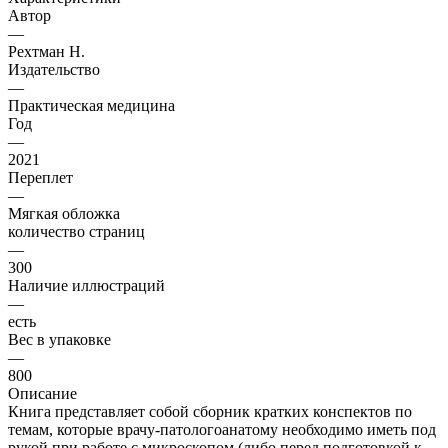
Автор
—
Рехтман Н.
Издательство
—
Практическая медицина
Год
—
2021
Переплет
—
Мягкая обложка
количество страниц
—
300
Наличие иллюстраций
—
есть
Вес в упаковке
—
800
Описание
Книга представляет собой сборник кратких конспектов по
темам, которые врачу-патологоанатому необходимо иметь под
рукой при работе с микроскопом (либо перед подготовкой к