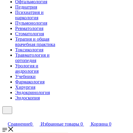
Офтальмология
Педиатрия
Психиатрия и
наркология
Пульмонология
Ревматология
Стоматология
Терапия и общая
врачебная практика
Токсикология
Травматология и
ортопедия
Урология и
андрология
Учебники
Фармакология
Хирургия
Эндокринология
Эндоскопия
Сравнение
0
Избранные товары
0
Корзина
0