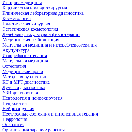
История медицины
Кардиология и кардиохирургия
Клиническая лабораторная диагностика
Косметология
Пластическая хирургия
Эстетическая косметология
Лечебная физкультура и физиотерапия
Медицинская реабилитация
Мануальная медицина и иглорефлексотерапия
Акупунктура
Иглорефлексотерапия
Мануальная медицина
Остеопатия
Медицинское право
Методы визуализации
КТ и МРТ диагностика
Лучевая диагностика
УЗИ диагностика
Неврология и нейрохирургия
Неврология
Нейрохирургия
Неотложные состояния и интенсивная терапия
Нефрология
Онкология
Организация здравоохранения