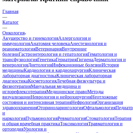
Главная
—
Каталог
—
Онкология
Акушерство и гинекология
Аллергология и
иммунология
Анатомия человека
Анестезиология и
реаниматология
Ветеринария
Внутренние
болезни
Гастроэнтерология и гепатология
Гематология и
трансфузиология
Генетика
Гериатрия
Гигиена
Дерматология и
венерология
Диетология
Инфекционные болезни
История
медицины
Кардиология и кардиохирургия
Клиническая
лабораторная диагностика
Клиническая лабораторная
диагностика
Косметология
Лечебная физкультура и
физиотерапия
Мануальная медицина и
иглорефлексотерапия
Медицинское право
Методы
визуализации
Неврология и нейрохирургия
Неотложные
состояния и интенсивная терапия
Нефрология
Организация
здравоохранения
Оториноларингология
Офтальмология
Педиатр
и
наркология
Пульмонология
Ревматология
Стоматология
Терапия
и общая врачебная практика
Токсикология
Травматология и
ортопедия
Урология и