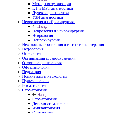
Методы визуализации
КТ и МРТ диагностика
Лучевая диагностика
УЗИ диагностика
Неврология и нейрохирургия
Назад
Неврология и нейрохирургия
Неврология
Нейрохирургия
Неотложные состояния и интенсивная терапия
Нефрология
Онкология
Организация здравоохранения
Оториноларингология
Офтальмология
Педиатрия
Психиатрия и наркология
Пульмонология
Ревматология
Стоматология
Назад
Стоматология
Детская стоматология
Имплантология
Ортодонтия