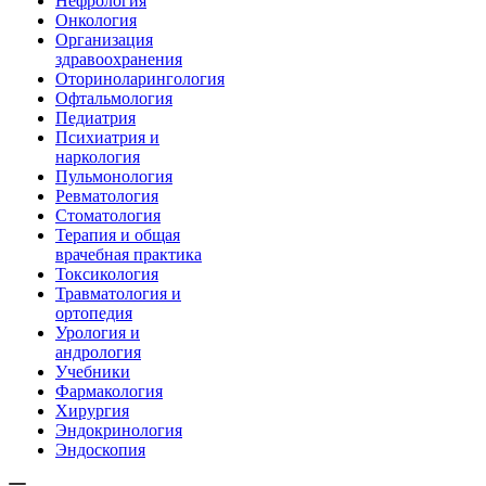
Нефрология
Онкология
Организация
здравоохранения
Оториноларингология
Офтальмология
Педиатрия
Психиатрия и
наркология
Пульмонология
Ревматология
Стоматология
Терапия и общая
врачебная практика
Токсикология
Травматология и
ортопедия
Урология и
андрология
Учебники
Фармакология
Хирургия
Эндокринология
Эндоскопия