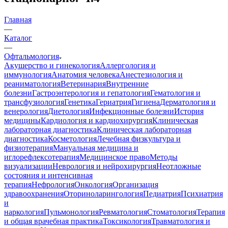
Главная
—
Каталог
—
Офтальмология
Акушерство и гинекология
Аллергология и
иммунология
Анатомия человека
Анестезиология и
реаниматология
Ветеринария
Внутренние
болезни
Гастроэнтерология и гепатология
Гематология и
трансфузиология
Генетика
Гериатрия
Гигиена
Дерматология и
венерология
Диетология
Инфекционные болезни
История
медицины
Кардиология и кардиохирургия
Клиническая
лабораторная диагностика
Клиническая лабораторная
диагностика
Косметология
Лечебная физкультура и
физиотерапия
Мануальная медицина и
иглорефлексотерапия
Медицинское право
Методы
визуализации
Неврология и нейрохирургия
Неотложные
состояния и интенсивная
терапия
Нефрология
Онкология
Организация
здравоохранения
Оториноларингология
Педиатрия
Психиатрия
и
наркология
Пульмонология
Ревматология
Стоматология
Терапия
и общая врачебная практика
Токсикология
Травматология и