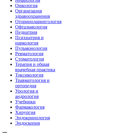
Нефрология
Онкология
Организация
здравоохранения
Оториноларингология
Офтальмология
Педиатрия
Психиатрия и
наркология
Пульмонология
Ревматология
Стоматология
Терапия и общая
врачебная практика
Токсикология
Травматология и
ортопедия
Урология и
андрология
Учебники
Фармакология
Хирургия
Эндокринология
Эндоскопия