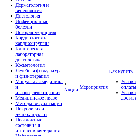
Дерматология и
венерология
Диетология
Инфекционные
болезни
История медицины
Кардиология и
кардиохирургия
Клиническая
лабораторная
диагностика
Косметология
Лечебная физкультура
Как купить
и физиотерапия
Мануальная медицина
Услови
и
Мероприятия
оплат
Акции
иглорефлексотерапия
Услови
Медицинское право
достав
Методы визуализации
Неврология и
нейрохирургия
Неотложные
состояния и
интенсивная терапия