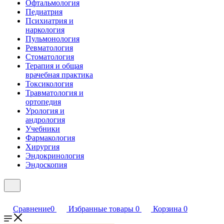
Офтальмология
Педиатрия
Психиатрия и
наркология
Пульмонология
Ревматология
Стоматология
Терапия и общая
врачебная практика
Токсикология
Травматология и
ортопедия
Урология и
андрология
Учебники
Фармакология
Хирургия
Эндокринология
Эндоскопия
Сравнение
0
Избранные товары
0
Корзина
0