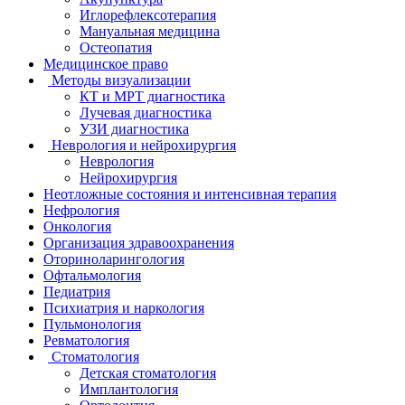
Иглорефлексотерапия
Мануальная медицина
Остеопатия
Медицинское право
Методы визуализации
КТ и МРТ диагностика
Лучевая диагностика
УЗИ диагностика
Неврология и нейрохирургия
Неврология
Нейрохирургия
Неотложные состояния и интенсивная терапия
Нефрология
Онкология
Организация здравоохранения
Оториноларингология
Офтальмология
Педиатрия
Психиатрия и наркология
Пульмонология
Ревматология
Стоматология
Детская стоматология
Имплантология