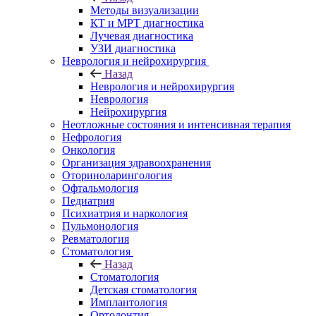
Методы визуализации
КТ и МРТ диагностика
Лучевая диагностика
УЗИ диагностика
Неврология и нейрохирургия
Назад
Неврология и нейрохирургия
Неврология
Нейрохирургия
Неотложные состояния и интенсивная терапия
Нефрология
Онкология
Организация здравоохранения
Оториноларингология
Офтальмология
Педиатрия
Психиатрия и наркология
Пульмонология
Ревматология
Стоматология
Назад
Стоматология
Детская стоматология
Имплантология
Ортодонтия