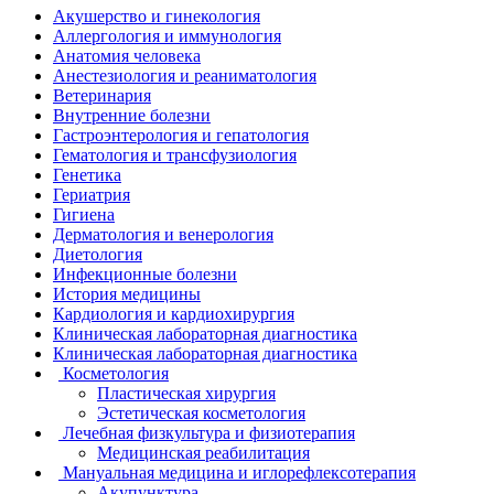
Акушерство и гинекология
Аллергология и иммунология
Анатомия человека
Анестезиология и реаниматология
Ветеринария
Внутренние болезни
Гастроэнтерология и гепатология
Гематология и трансфузиология
Генетика
Гериатрия
Гигиена
Дерматология и венерология
Диетология
Инфекционные болезни
История медицины
Кардиология и кардиохирургия
Клиническая лабораторная диагностика
Клиническая лабораторная диагностика
Косметология
Пластическая хирургия
Эстетическая косметология
Лечебная физкультура и физиотерапия
Медицинская реабилитация
Мануальная медицина и иглорефлексотерапия
Акупунктура