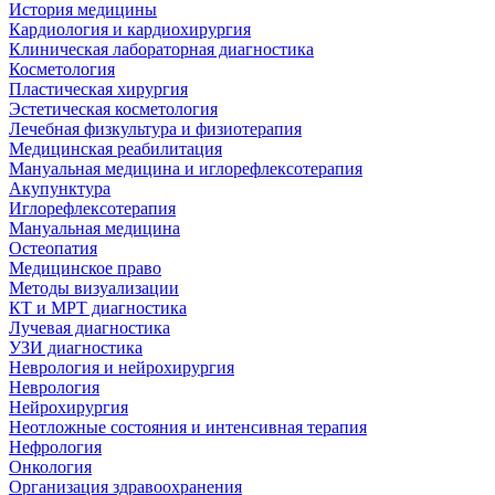
История медицины
Кардиология и кардиохирургия
Клиническая лабораторная диагностика
Косметология
Пластическая хирургия
Эстетическая косметология
Лечебная физкультура и физиотерапия
Медицинская реабилитация
Мануальная медицина и иглорефлексотерапия
Акупунктура
Иглорефлексотерапия
Мануальная медицина
Остеопатия
Медицинское право
Методы визуализации
КТ и МРТ диагностика
Лучевая диагностика
УЗИ диагностика
Неврология и нейрохирургия
Неврология
Нейрохирургия
Неотложные состояния и интенсивная терапия
Нефрология
Онкология
Организация здравоохранения