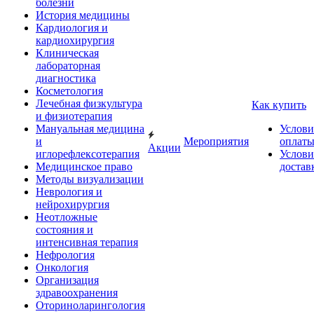
болезни
История медицины
Кардиология и
кардиохирургия
Клиническая
лабораторная
диагностика
Косметология
Лечебная физкультура
Как купить
и физиотерапия
Мануальная медицина
Услови
и
Мероприятия
оплат
Акции
иглорефлексотерапия
Услови
Медицинское право
достав
Методы визуализации
Неврология и
нейрохирургия
Неотложные
состояния и
интенсивная терапия
Нефрология
Онкология
Организация
здравоохранения
Оториноларингология