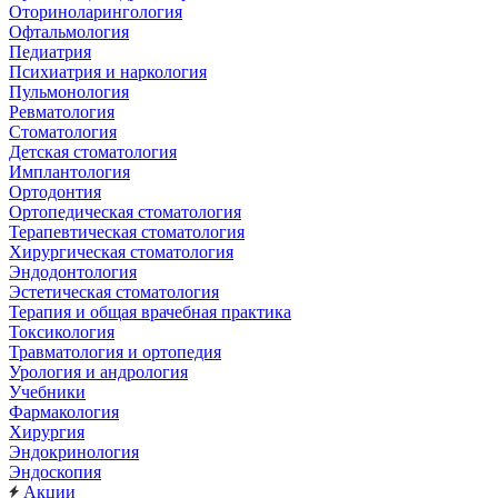
Оториноларингология
Офтальмология
Педиатрия
Психиатрия и наркология
Пульмонология
Ревматология
Стоматология
Детская стоматология
Имплантология
Ортодонтия
Ортопедическая стоматология
Терапевтическая стоматология
Хирургическая стоматология
Эндодонтология
Эстетическая стоматология
Терапия и общая врачебная практика
Токсикология
Травматология и ортопедия
Урология и андрология
Учебники
Фармакология
Хирургия
Эндокринология
Эндоскопия
Акции