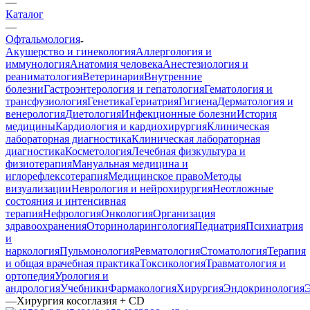
—
Каталог
—
Офтальмология
Акушерство и гинекология
Аллергология и
иммунология
Анатомия человека
Анестезиология и
реаниматология
Ветеринария
Внутренние
болезни
Гастроэнтерология и гепатология
Гематология и
трансфузиология
Генетика
Гериатрия
Гигиена
Дерматология и
венерология
Диетология
Инфекционные болезни
История
медицины
Кардиология и кардиохирургия
Клиническая
лабораторная диагностика
Клиническая лабораторная
диагностика
Косметология
Лечебная физкультура и
физиотерапия
Мануальная медицина и
иглорефлексотерапия
Медицинское право
Методы
визуализации
Неврология и нейрохирургия
Неотложные
состояния и интенсивная
терапия
Нефрология
Онкология
Организация
здравоохранения
Оториноларингология
Педиатрия
Психиатрия
и
наркология
Пульмонология
Ревматология
Стоматология
Терапия
и общая врачебная практика
Токсикология
Травматология и
ортопедия
Урология и
андрология
Учебники
Фармакология
Хирургия
Эндокринология
—
Хирургия косоглазия + CD