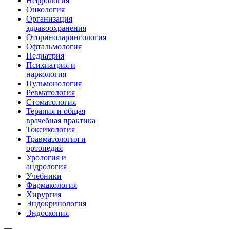
Нефрология
Онкология
Организация
здравоохранения
Оториноларингология
Офтальмология
Педиатрия
Психиатрия и
наркология
Пульмонология
Ревматология
Стоматология
Терапия и общая
врачебная практика
Токсикология
Травматология и
ортопедия
Урология и
андрология
Учебники
Фармакология
Хирургия
Эндокринология
Эндоскопия