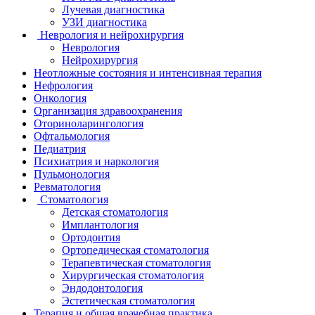
Лучевая диагностика
УЗИ диагностика
Неврология и нейрохирургия
Неврология
Нейрохирургия
Неотложные состояния и интенсивная терапия
Нефрология
Онкология
Организация здравоохранения
Оториноларингология
Офтальмология
Педиатрия
Психиатрия и наркология
Пульмонология
Ревматология
Стоматология
Детская стоматология
Имплантология
Ортодонтия
Ортопедическая стоматология
Терапевтическая стоматология
Хирургическая стоматология
Эндодонтология
Эстетическая стоматология
Терапия и общая врачебная практика