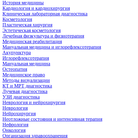
История медицины
Кардиология и кардиохирургия
Клиническая лабораторная диагностика
Косметология
Пластическая хирургия
Эстетическая косметология
Лечебная физкультура и физиотерапия
Медицинская реабилитация
Мануальная медицина и иглорефлексотерапия
Акупунктура
Иглорефлексотерапия
Мануальная медицина
Остеопатия
Медицинское право
Методы визуализации
КТ и МРТ диагностика
Лучевая диагностика
УЗИ диагностика
Неврология и нейрохирургия
Неврология
Нейрохирургия
Неотложные состояния и интенсивная терапия
Нефрология
Онкология
Организация здравоохранения