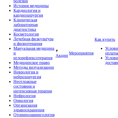
болезни
История медицины
Кардиология и
кардиохирургия
Клиническая
лабораторная
диагностика
Косметология
Лечебная физкультура
Как купить
и физиотерапия
Мануальная медицина
Услови
и
Мероприятия
оплат
Акции
иглорефлексотерапия
Услови
Медицинское право
достав
Методы визуализации
Неврология и
нейрохирургия
Неотложные
состояния и
интенсивная терапия
Нефрология
Онкология
Организация
здравоохранения
Оториноларингология