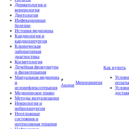
Дерматология и
венерология
Диетология
Инфекционные
болезни
История медицины
Кардиология и
кардиохирургия
Клиническая
лабораторная
диагностика
Косметология
Лечебная физкультура
Как купить
и физиотерапия
Мануальная медицина
Услови
и
Мероприятия
оплат
Акции
иглорефлексотерапия
Услови
Медицинское право
достав
Методы визуализации
Неврология и
нейрохирургия
Неотложные
состояния и
интенсивная терапия