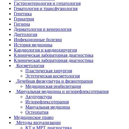
Гастроэнтерология и гепатология
Гематология и трансфузиология
Генетика
Гериатрия
Гигиена
Дерматология и венерология
Диетология
Инфекционные болезни
История медицины
Кардиология и кардиохирургия
Клиническая лабораторная диагностика
Клиническая лабораторная диагностика
Косметология
Пластическая хирургия
Эстетическая косметология
Лечебная физкультура и физиотерапия
Медицинская реабилитация
Мануальная медицина и иглорефлексотерапия
Акупунктура
Иглорефлексотерапия
Мануальная медицина
Остеопатия
Медицинское право
Методы визуализации
КТ и МРТ диагностика