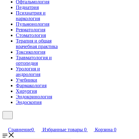
Офтальмология
Педиатрия
Психиатрия и
наркология
Пульмонология
Ревматология
Стоматология
Терапия и общая
врачебная практика
Токсикология
Травматология и
ортопедия
Урология и
андрология
Учебники
Фармакология
Хирургия
Эндокринология
Эндоскопия
Сравнение
0
Избранные товары
0
Корзина
0