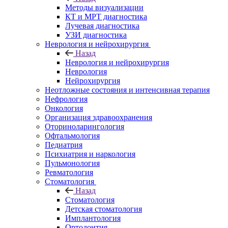
Методы визуализации
КТ и МРТ диагностика
Лучевая диагностика
УЗИ диагностика
Неврология и нейрохирургия
Назад
Неврология и нейрохирургия
Неврология
Нейрохирургия
Неотложные состояния и интенсивная терапия
Нефрология
Онкология
Организация здравоохранения
Оториноларингология
Офтальмология
Педиатрия
Психиатрия и наркология
Пульмонология
Ревматология
Стоматология
Назад
Стоматология
Детская стоматология
Имплантология
Ортодонтия