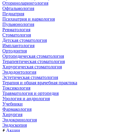
Оториноларингология
Офтальмология
Педиатрия
Психиатрия и наркология
Пульмонология
Ревматология
Стоматология
Детская стоматология
Имплантология
Ортодонтия
Ортопедическая стоматология
Терапевтическая стоматология
Хирургическая стоматология
Эндодонтология
Эстетическая стоматология
Терапия и общая врачебная практика
Токсикология
Травматология и ортопедия
Урология и андрология
Учебники
Фармакология
Хирургия
Эндокринология
Эндоскопия
Акции