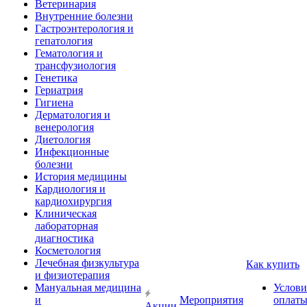
Ветеринария
Внутренние болезни
Гастроэнтерология и
гепатология
Гематология и
трансфузиология
Генетика
Гериатрия
Гигиена
Дерматология и
венерология
Диетология
Инфекционные
болезни
История медицины
Кардиология и
кардиохирургия
Клиническая
лабораторная
диагностика
Косметология
Лечебная физкультура
Как купить
и физиотерапия
Мануальная медицина
Услови
и
Мероприятия
оплат
Акции