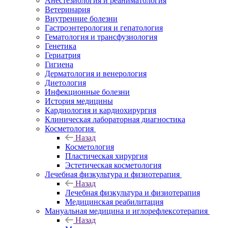
Анестезиология и реаниматология
Ветеринария
Внутренние болезни
Гастроэнтерология и гепатология
Гематология и трансфузиология
Генетика
Гериатрия
Гигиена
Дерматология и венерология
Диетология
Инфекционные болезни
История медицины
Кардиология и кардиохирургия
Клиническая лабораторная диагностика
Косметология
Назад
Косметология
Пластическая хирургия
Эстетическая косметология
Лечебная физкультура и физиотерапия
Назад
Лечебная физкультура и физиотерапия
Медицинская реабилитация
Мануальная медицина и иглорефлексотерапия
Назад