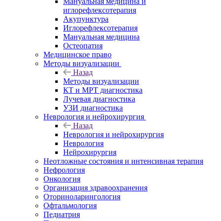
Мануальная медицина и
иглорефлексотерапия
Акупунктура
Иглорефлексотерапия
Мануальная медицина
Остеопатия
Медицинское право
Методы визуализации
Назад
Методы визуализации
КТ и МРТ диагностика
Лучевая диагностика
УЗИ диагностика
Неврология и нейрохирургия
Назад
Неврология и нейрохирургия
Неврология
Нейрохирургия
Неотложные состояния и интенсивная терапия
Нефрология
Онкология
Организация здравоохранения
Оториноларингология
Офтальмология
Педиатрия