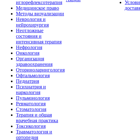
иглорефлексотерапия
Услови
Медицинское право
достав
Методы визуализации
Неврология и
нейрохирургия
Неотложные
состояния и
интенсивная терапия
Нефрология
Онкология
Организация
здравоохранения
Оториноларингология
Офтальмология
Педиатрия
Психиатрия и
наркология
Пульмонология
Ревматология
Стоматология
Терапия и общая
врачебная практика
Токсикология
Травматология и
ортопедия