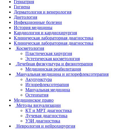
Гериатрия
Гигиена
Дерматология и венерология
Диетология
Инфекционные болезни
История медицины
Кардиология и кардиохирургия
Клиническая лабораторная диагностика
Клиническая лабораторная диагностика
Косметология
Пластическая хирургия
Эстетическая косметология
Лечебная физкультура и физиотерапия
Медицинская реабилитация
Мануальная медицина и иглорефлексотерапия
Акупунктура
Иглорефлексотерапия
Мануальная медицина
Остеопатия
Медицинское право
Методы визуализации
КТ и МРТ диагностика
Лучевая диагностика
УЗИ диагностика
Неврология и нейрохирургия