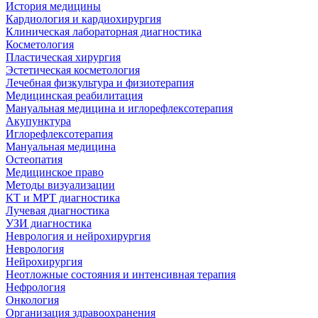
История медицины
Кардиология и кардиохирургия
Клиническая лабораторная диагностика
Косметология
Пластическая хирургия
Эстетическая косметология
Лечебная физкультура и физиотерапия
Медицинская реабилитация
Мануальная медицина и иглорефлексотерапия
Акупунктура
Иглорефлексотерапия
Мануальная медицина
Остеопатия
Медицинское право
Методы визуализации
КТ и МРТ диагностика
Лучевая диагностика
УЗИ диагностика
Неврология и нейрохирургия
Неврология
Нейрохирургия
Неотложные состояния и интенсивная терапия
Нефрология
Онкология
Организация здравоохранения