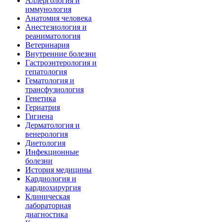
Аллергология и
иммунология
Анатомия человека
Анестезиология и
реаниматология
Ветеринария
Внутренние болезни
Гастроэнтерология и
гепатология
Гематология и
трансфузиология
Генетика
Гериатрия
Гигиена
Дерматология и
венерология
Диетология
Инфекционные
болезни
История медицины
Кардиология и
кардиохирургия
Клиническая
лабораторная
диагностика