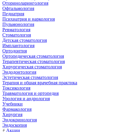
Оториноларингология
Офтальмология
Педиатрия
Психиатрия и наркология
Пульмонология
Ревматология
Стоматология
Детская стоматология
Имплантология
Ортодонтия
Ортопедическая стоматология
Терапевтическая стоматология
Хирургическая стоматология
Эндодонтология
Эстетическая стоматология
Терапия и общая врачебная практика
Токсикология
Травматология и ортопедия
Урология и андрология
Учебники
Фармакология
Хирургия
Эндокринология
Эндоскопия
Акции