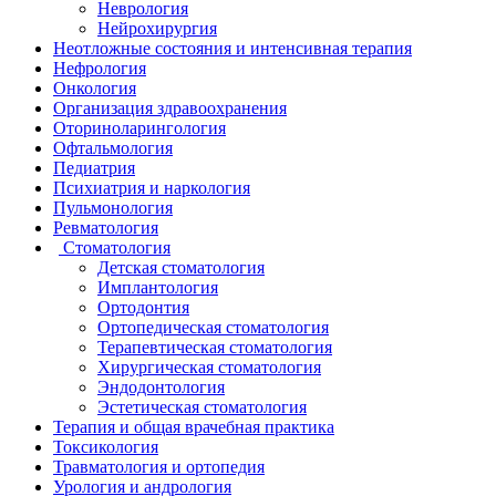
Неврология
Нейрохирургия
Неотложные состояния и интенсивная терапия
Нефрология
Онкология
Организация здравоохранения
Оториноларингология
Офтальмология
Педиатрия
Психиатрия и наркология
Пульмонология
Ревматология
Стоматология
Детская стоматология
Имплантология
Ортодонтия
Ортопедическая стоматология
Терапевтическая стоматология
Хирургическая стоматология
Эндодонтология
Эстетическая стоматология
Терапия и общая врачебная практика
Токсикология
Травматология и ортопедия
Урология и андрология