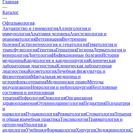
Главная
—
Каталог
—
Офтальмология
Акушерство и гинекология
Аллергология и
иммунология
Анатомия человека
Анестезиология и
реаниматология
Ветеринария
Внутренние
болезни
Гастроэнтерология и гепатология
Гематология и
трансфузиология
Генетика
Гериатрия
Гигиена
Дерматология и
венерология
Диетология
Инфекционные болезни
История
медицины
Кардиология и кардиохирургия
Клиническая
лабораторная диагностика
Клиническая лабораторная
диагностика
Косметология
Лечебная физкультура и
физиотерапия
Мануальная медицина и
иглорефлексотерапия
Медицинское право
Методы
визуализации
Неврология и нейрохирургия
Неотложные
состояния и интенсивная
терапия
Нефрология
Онкология
Организация
здравоохранения
Оториноларингология
Педиатрия
Психиатрия
и
наркология
Пульмонология
Ревматология
Стоматология
Терапия
и общая врачебная практика
Токсикология
Травматология и
ортопедия
Урология и
андрология
Учебники
Фармакология
Хирургия
Эндокринология