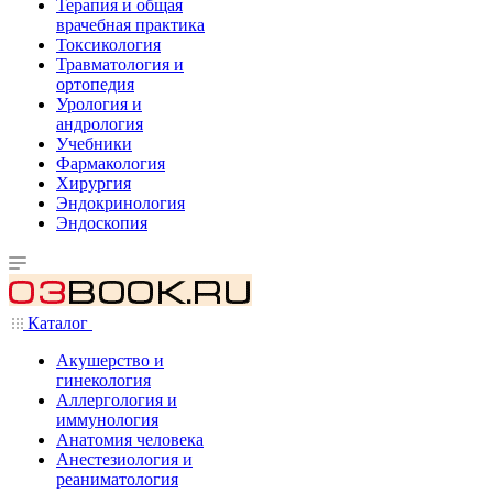
Терапия и общая
врачебная практика
Токсикология
Травматология и
ортопедия
Урология и
андрология
Учебники
Фармакология
Хирургия
Эндокринология
Эндоскопия
Каталог
Акушерство и
гинекология
Аллергология и
иммунология
Анатомия человека
Анестезиология и
реаниматология