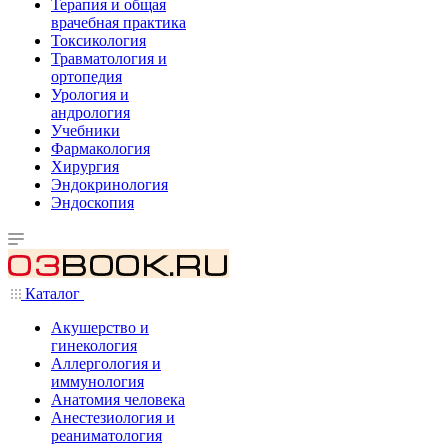
Терапия и общая
врачебная практика
Токсикология
Травматология и
ортопедия
Урология и
андрология
Учебники
Фармакология
Хирургия
Эндокринология
Эндоскопия
Каталог
Акушерство и
гинекология
Аллергология и
иммунология
Анатомия человека
Анестезиология и
реаниматология