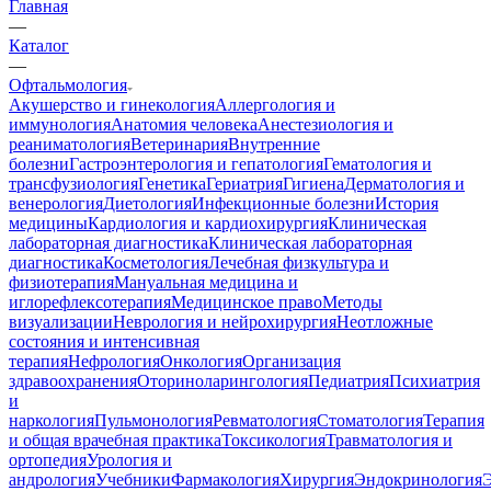
Главная
—
Каталог
—
Офтальмология
Акушерство и гинекология
Аллергология и
иммунология
Анатомия человека
Анестезиология и
реаниматология
Ветеринария
Внутренние
болезни
Гастроэнтерология и гепатология
Гематология и
трансфузиология
Генетика
Гериатрия
Гигиена
Дерматология и
венерология
Диетология
Инфекционные болезни
История
медицины
Кардиология и кардиохирургия
Клиническая
лабораторная диагностика
Клиническая лабораторная
диагностика
Косметология
Лечебная физкультура и
физиотерапия
Мануальная медицина и
иглорефлексотерапия
Медицинское право
Методы
визуализации
Неврология и нейрохирургия
Неотложные
состояния и интенсивная
терапия
Нефрология
Онкология
Организация
здравоохранения
Оториноларингология
Педиатрия
Психиатрия
и
наркология
Пульмонология
Ревматология
Стоматология
Терапия
и общая врачебная практика
Токсикология
Травматология и
ортопедия
Урология и
андрология
Учебники
Фармакология
Хирургия
Эндокринология