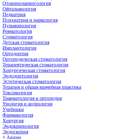
Оториноларингология
Офтальмология
Педиатрия
Психиатрия и наркология
Пульмонология
Ревматология
Стоматология
Детская стоматология
Имплантология
Ортодонтия
Ортопедическая стоматология
Терапевтическая стоматология
Хирургическая стоматология
Эндодонтология
Эстетическая стоматология
Терапия и общая врачебная практика
Токсикология
Травматология и ортопедия
Урология и андрология
Учебники
Фармакология
Хирургия
Эндокринология
Эндоскопия
Акции