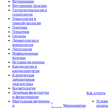
Ветеринария
Внутренние болезни
Гастроэнтерология и
гепатология
Гематология и
трансфузиология
Генетика
Гериатрия
Гигиена
Дерматология и
венерология
Диетология
Инфекционные
болезни
История медицины
Кардиология и
кардиохирургия
Клиническая
лабораторная
диагностика
Косметология
Лечебная физкультура
Как купить
и физиотерапия
Мануальная медицина
Услови
и
Мероприятия
оплат
Акции