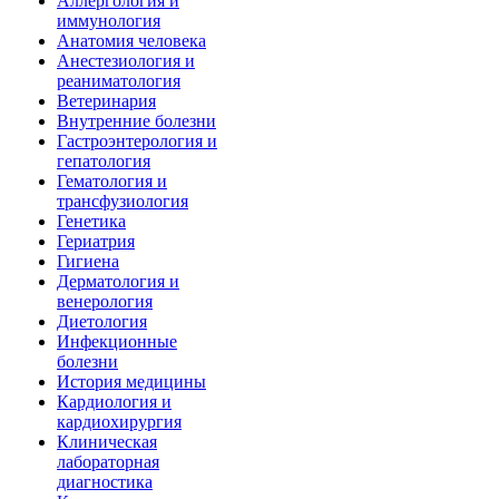
Аллергология и
иммунология
Анатомия человека
Анестезиология и
реаниматология
Ветеринария
Внутренние болезни
Гастроэнтерология и
гепатология
Гематология и
трансфузиология
Генетика
Гериатрия
Гигиена
Дерматология и
венерология
Диетология
Инфекционные
болезни
История медицины
Кардиология и
кардиохирургия
Клиническая
лабораторная
диагностика