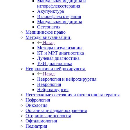
Мануальная медицина и
иглорефлексотерапия
Акупунктура
Иглорефлексотерапия
Мануальная медицина
Остеопатия
Медицинское право
Методы визуализации
Назад
Методы визуализации
КТ и МРТ диагностика
Лучевая диагностика
УЗИ диагностика
Неврология и нейрохирургия
Назад
Неврология и нейрохирургия
Неврология
Нейрохирургия
Неотложные состояния и интенсивная терапия
Нефрология
Онкология
Организация здравоохранения
Оториноларингология
Офтальмология
Педиатрия