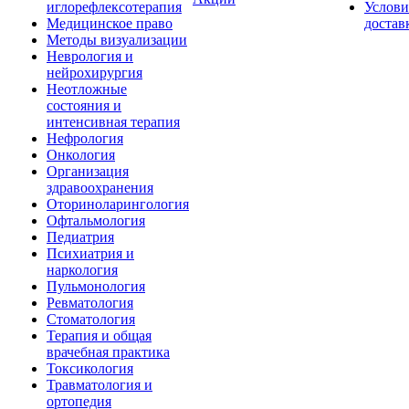
иглорефлексотерапия
Услови
Медицинское право
достав
Методы визуализации
Неврология и
нейрохирургия
Неотложные
состояния и
интенсивная терапия
Нефрология
Онкология
Организация
здравоохранения
Оториноларингология
Офтальмология
Педиатрия
Психиатрия и
наркология
Пульмонология
Ревматология
Стоматология
Терапия и общая
врачебная практика
Токсикология
Травматология и
ортопедия