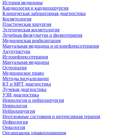
История медицины
Кардиология и кардиохирургия
Клиническая лабораторная диагностика
Косметология
Пластическая хирургия
Эстетическая косметология
Лечебная физкультура и физиотерапия
Медицинская реабилитация
Мануальная медицина и иглорефлексотерапия
Акупунктура
Иглорефлексотерапия
Мануальная медицина
Остеопатия
Медицинское право
Методы визуализации
КТ и МРТ диагностика
Лучевая диагностика
УЗИ диагностика
Неврология и нейрохирургия
Неврология
Нейрохирургия
Неотложные состояния и интенсивная терапия
Нефрология
Онкология
Организация здравоохранения