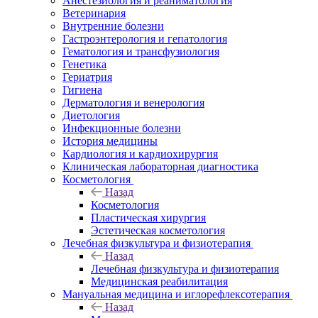
Анестезиология и реаниматология
Ветеринария
Внутренние болезни
Гастроэнтерология и гепатология
Гематология и трансфузиология
Генетика
Гериатрия
Гигиена
Дерматология и венерология
Диетология
Инфекционные болезни
История медицины
Кардиология и кардиохирургия
Клиническая лабораторная диагностика
Косметология
Назад
Косметология
Пластическая хирургия
Эстетическая косметология
Лечебная физкультура и физиотерапия
Назад
Лечебная физкультура и физиотерапия
Медицинская реабилитация
Мануальная медицина и иглорефлексотерапия
Назад