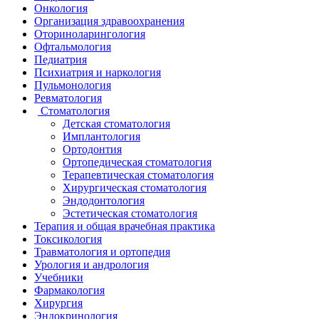
Онкология
Организация здравоохранения
Оториноларингология
Офтальмология
Педиатрия
Психиатрия и наркология
Пульмонология
Ревматология
Стоматология
Детская стоматология
Имплантология
Ортодонтия
Ортопедическая стоматология
Терапевтическая стоматология
Хирургическая стоматология
Эндодонтология
Эстетическая стоматология
Терапия и общая врачебная практика
Токсикология
Травматология и ортопедия
Урология и андрология
Учебники
Фармакология
Хирургия
Эндокринология