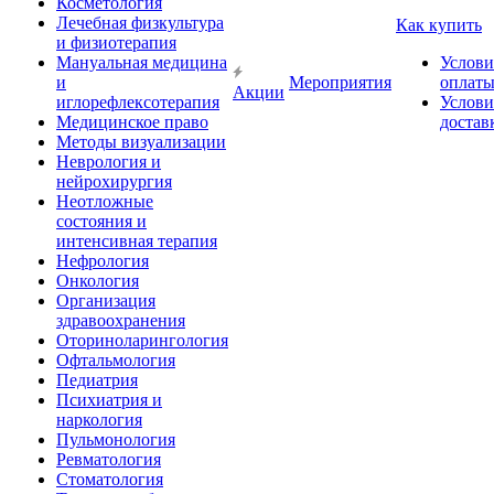
Косметология
Лечебная физкультура
Как купить
и физиотерапия
Мануальная медицина
Услови
и
Мероприятия
оплат
Акции
иглорефлексотерапия
Услови
Медицинское право
достав
Методы визуализации
Неврология и
нейрохирургия
Неотложные
состояния и
интенсивная терапия
Нефрология
Онкология
Организация
здравоохранения
Оториноларингология
Офтальмология
Педиатрия
Психиатрия и
наркология
Пульмонология
Ревматология
Стоматология