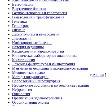
Анестезиология и реаниматология
Ветеринария
Внутренние болезни
Гастроэнтерология и гепатология
Гематология и трансфузиология
Генетика
Гериатрия
Гигиена
Дерматология и венерология
Диетология
Инфекционные болезни
История медицины
Кардиология и кардиохирургия
Клиническая лабораторная диагностика
Косметология
Лечебная физкультура и физиотерапия
Мануальная медицина и иглорефлексотерапия
Медицинское право
Акции
Методы визуализации
Неврология и нейрохирургия
Неотложные состояния и интенсивная терапия
Нефрология
Онкология
Организация здравоохранения
Оториноларингология