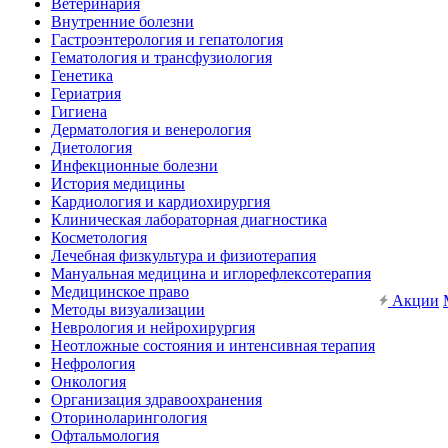
Ветеринария
Внутренние болезни
Гастроэнтерология и гепатология
Гематология и трансфузиология
Генетика
Гериатрия
Гигиена
Дерматология и венерология
Диетология
Инфекционные болезни
История медицины
Кардиология и кардиохирургия
Клиническая лабораторная диагностика
Косметология
Лечебная физкультура и физиотерапия
Мануальная медицина и иглорефлексотерапия
Медицинское право
Акции
Методы визуализации
Неврология и нейрохирургия
Неотложные состояния и интенсивная терапия
Нефрология
Онкология
Организация здравоохранения
Оториноларингология
Офтальмология