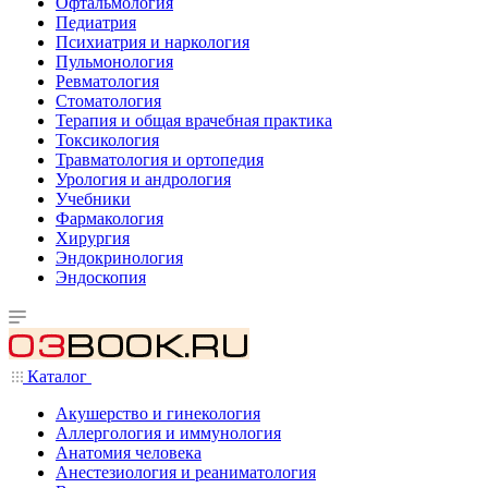
Офтальмология
Педиатрия
Психиатрия и наркология
Пульмонология
Ревматология
Стоматология
Терапия и общая врачебная практика
Токсикология
Травматология и ортопедия
Урология и андрология
Учебники
Фармакология
Хирургия
Эндокринология
Эндоскопия
Каталог
Акушерство и гинекология
Аллергология и иммунология
Анатомия человека
Анестезиология и реаниматология