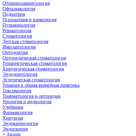
Оториноларингология
Офтальмология
Педиатрия
Психиатрия и наркология
Пульмонология
Ревматология
Стоматология
Детская стоматология
Имплантология
Ортодонтия
Ортопедическая стоматология
Терапевтическая стоматология
Хирургическая стоматология
Эндодонтология
Эстетическая стоматология
Терапия и общая врачебная практика
Токсикология
Травматология и ортопедия
Урология и андрология
Учебники
Фармакология
Хирургия
Эндокринология
Эндоскопия
Акции