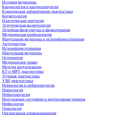
История медицины
Кардиология и кардиохирургия
Клиническая лабораторная диагностика
Косметология
Пластическая хирургия
Эстетическая косметология
Лечебная физкультура и физиотерапия
Медицинская реабилитация
Мануальная медицина и иглорефлексотерапия
Акупунктура
Иглорефлексотерапия
Мануальная медицина
Остеопатия
Медицинское право
Методы визуализации
КТ и МРТ диагностика
Лучевая диагностика
УЗИ диагностика
Неврология и нейрохирургия
Неврология
Нейрохирургия
Неотложные состояния и интенсивная терапия
Нефрология
Онкология
Организация здравоохранения