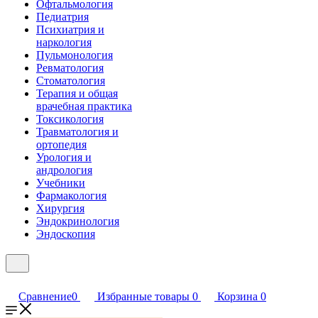
Офтальмология
Педиатрия
Психиатрия и
наркология
Пульмонология
Ревматология
Стоматология
Терапия и общая
врачебная практика
Токсикология
Травматология и
ортопедия
Урология и
андрология
Учебники
Фармакология
Хирургия
Эндокринология
Эндоскопия
Сравнение
0
Избранные товары
0
Корзина
0