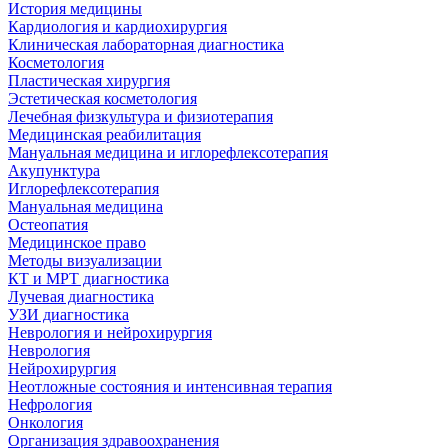
История медицины
Кардиология и кардиохирургия
Клиническая лабораторная диагностика
Косметология
Пластическая хирургия
Эстетическая косметология
Лечебная физкультура и физиотерапия
Медицинская реабилитация
Мануальная медицина и иглорефлексотерапия
Акупунктура
Иглорефлексотерапия
Мануальная медицина
Остеопатия
Медицинское право
Методы визуализации
КТ и МРТ диагностика
Лучевая диагностика
УЗИ диагностика
Неврология и нейрохирургия
Неврология
Нейрохирургия
Неотложные состояния и интенсивная терапия
Нефрология
Онкология
Организация здравоохранения