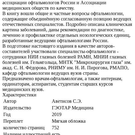
ассоциации офтальмологов России и Ассоциации
медицинских обществ по качеству.
В книгу вошли общие и частные вопросы офтальмологии,
содержащие объединённую согласованную позицию ведущих
отечественных специалистов. Подробно описана клиническая
картина заболеваний, даны рекомендации по диагностике,
лечению и профилактике отдельных нозологических единиц,
разработанные ведущими офтальмологами России.
В подготовке настоящего издания в качестве авторов-
составителей участвовали специалисты-офтальмологи -
сотрудники НИИ глазных болезней РАМН, МНИИ глазных
болезней им. Гельмгольца, МНТК "Микрохирургия глаза" им.
акад. С. Н. Фёдорова, РНИМУ им. Н. И. Пирогова, РМАПО,
кафедр офтальмологии ведущих вузов страны.
Предназначено врачам-офтальмологам, а также интернам,
ординаторам, аспирантам, студентам старших курсов
медицинских вузов.
Характеристики
Автор
Аветисов С.Э.
Издательство
ГЭОТАР Медицина
Год
2019
Переплет
Мягкая обложка
количество страниц
752
Наличие иллюстраций
есть