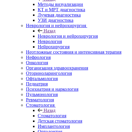
Методы визуализации
КТ и МРТ диагностика
Лучевая диагностика
УЗИ диагностика
Неврология и нейрохирургия
Назад
Неврология и нейрохирургия
Неврология
Нейрохирургия
Неотложные состояния и интенсивная терапия
Нефрология
Онкология
Организация здравоохранения
Оториноларингология
Офтальмология
Педиатрия
Психиатрия и наркология
Пульмонология
Ревматология
Стоматология
Назад
Стоматология
Детская стоматология
Имплантология
Ортодонтия