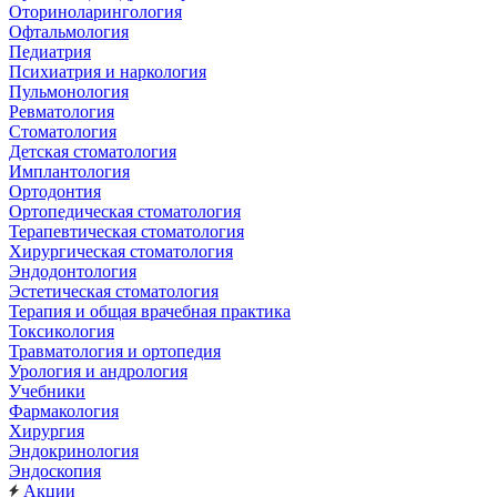
Оториноларингология
Офтальмология
Педиатрия
Психиатрия и наркология
Пульмонология
Ревматология
Стоматология
Детская стоматология
Имплантология
Ортодонтия
Ортопедическая стоматология
Терапевтическая стоматология
Хирургическая стоматология
Эндодонтология
Эстетическая стоматология
Терапия и общая врачебная практика
Токсикология
Травматология и ортопедия
Урология и андрология
Учебники
Фармакология
Хирургия
Эндокринология
Эндоскопия
Акции