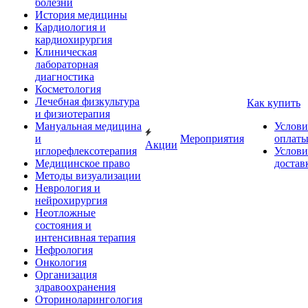
болезни
История медицины
Кардиология и
кардиохирургия
Клиническая
лабораторная
диагностика
Косметология
Лечебная физкультура
Как купить
и физиотерапия
Мануальная медицина
Услови
и
Мероприятия
оплат
Акции
иглорефлексотерапия
Услови
Медицинское право
достав
Методы визуализации
Неврология и
нейрохирургия
Неотложные
состояния и
интенсивная терапия
Нефрология
Онкология
Организация
здравоохранения
Оториноларингология