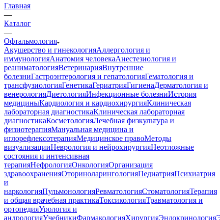
Главная
—
Каталог
—
Офтальмология
Акушерство и гинекология
Аллергология и
иммунология
Анатомия человека
Анестезиология и
реаниматология
Ветеринария
Внутренние
болезни
Гастроэнтерология и гепатология
Гематология и
трансфузиология
Генетика
Гериатрия
Гигиена
Дерматология и
венерология
Диетология
Инфекционные болезни
История
медицины
Кардиология и кардиохирургия
Клиническая
лабораторная диагностика
Клиническая лабораторная
диагностика
Косметология
Лечебная физкультура и
физиотерапия
Мануальная медицина и
иглорефлексотерапия
Медицинское право
Методы
визуализации
Неврология и нейрохирургия
Неотложные
состояния и интенсивная
терапия
Нефрология
Онкология
Организация
здравоохранения
Оториноларингология
Педиатрия
Психиатрия
и
наркология
Пульмонология
Ревматология
Стоматология
Терапия
и общая врачебная практика
Токсикология
Травматология и
ортопедия
Урология и
андрология
Учебники
Фармакология
Хирургия
Эндокринология