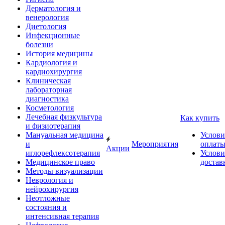
Дерматология и
венерология
Диетология
Инфекционные
болезни
История медицины
Кардиология и
кардиохирургия
Клиническая
лабораторная
диагностика
Косметология
Лечебная физкультура
Как купить
и физиотерапия
Мануальная медицина
Услови
и
Мероприятия
оплат
Акции
иглорефлексотерапия
Услови
Медицинское право
достав
Методы визуализации
Неврология и
нейрохирургия
Неотложные
состояния и
интенсивная терапия