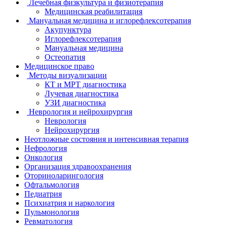
Лечебная физкультура и физиотерапия
Медицинская реабилитация
Мануальная медицина и иглорефлексотерапия
Акупунктура
Иглорефлексотерапия
Мануальная медицина
Остеопатия
Медицинское право
Методы визуализации
КТ и МРТ диагностика
Лучевая диагностика
УЗИ диагностика
Неврология и нейрохирургия
Неврология
Нейрохирургия
Неотложные состояния и интенсивная терапия
Нефрология
Онкология
Организация здравоохранения
Оториноларингология
Офтальмология
Педиатрия
Психиатрия и наркология
Пульмонология
Ревматология