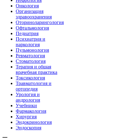
Нефрология
Онкология
Организация
здравоохранения
Оториноларингология
Офтальмология
Педиатрия
Психиатрия и
наркология
Пульмонология
Ревматология
Стоматология
Терапия и общая
врачебная практика
Токсикология
Травматология и
ортопедия
Урология и
андрология
Учебники
Фармакология
Хирургия
Эндокринология
Эндоскопия