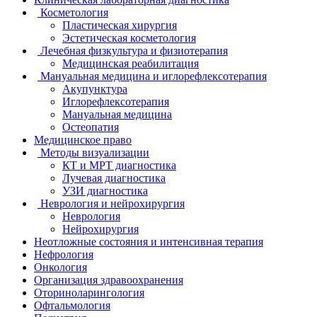
Косметология
Пластическая хирургия
Эстетическая косметология
Лечебная физкультура и физиотерапия
Медицинская реабилитация
Мануальная медицина и иглорефлексотерапия
Акупунктура
Иглорефлексотерапия
Мануальная медицина
Остеопатия
Медицинское право
Методы визуализации
КТ и МРТ диагностика
Лучевая диагностика
УЗИ диагностика
Неврология и нейрохирургия
Неврология
Нейрохирургия
Неотложные состояния и интенсивная терапия
Нефрология
Онкология
Организация здравоохранения
Оториноларингология
Офтальмология