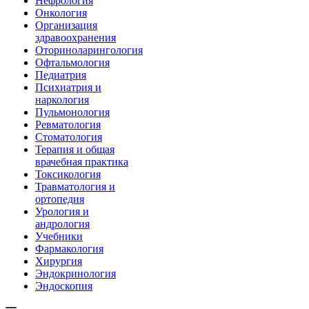
Нефрология
Онкология
Организация
здравоохранения
Оториноларингология
Офтальмология
Педиатрия
Психиатрия и
наркология
Пульмонология
Ревматология
Стоматология
Терапия и общая
врачебная практика
Токсикология
Травматология и
ортопедия
Урология и
андрология
Учебники
Фармакология
Хирургия
Эндокринология
Эндоскопия