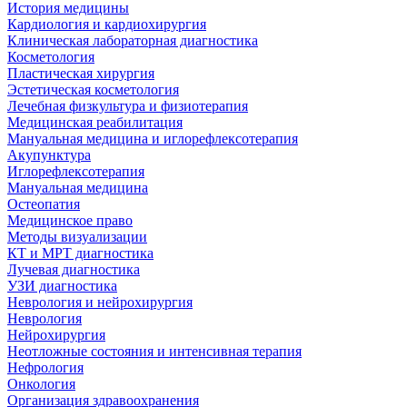
История медицины
Кардиология и кардиохирургия
Клиническая лабораторная диагностика
Косметология
Пластическая хирургия
Эстетическая косметология
Лечебная физкультура и физиотерапия
Медицинская реабилитация
Мануальная медицина и иглорефлексотерапия
Акупунктура
Иглорефлексотерапия
Мануальная медицина
Остеопатия
Медицинское право
Методы визуализации
КТ и МРТ диагностика
Лучевая диагностика
УЗИ диагностика
Неврология и нейрохирургия
Неврология
Нейрохирургия
Неотложные состояния и интенсивная терапия
Нефрология
Онкология
Организация здравоохранения