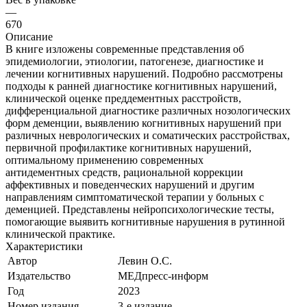
—
670
Описание
В книге изложены современные представления об
эпидемиологии, этиологии, патогенезе, диагностике и
лечении когнитивных нарушений. Подробно рассмотрены
подходы к ранней диагностике когнитивных нарушений,
клинической оценке преддементных расстройств,
дифференциальной диагностике различных нозологических
форм деменции, выявлению когнитивных нарушений при
различных неврологических и соматических расстройствах,
первичной профилактике когнитивных нарушений,
оптимальному применению современных
антидементных средств, рациональной коррекции
аффективных и поведенческих нарушений и другим
направлениям симптоматической терапии у больных с
деменцией. Представлены нейропсихологические тесты,
помогающие выявить когнитивные нарушения в рутинной
клинической практике.
Характеристики
Автор
Левин О.С.
Издательство
МЕДпресс-информ
Год
2023
Номер издания
3-е издание