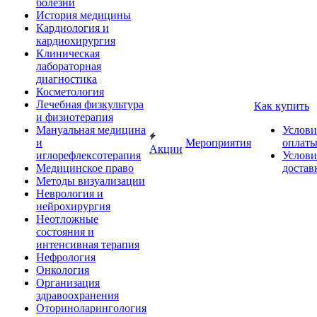
болезни
История медицины
Кардиология и
кардиохирургия
Клиническая
лабораторная
диагностика
Косметология
Лечебная физкультура
Как купить
и физиотерапия
Мануальная медицина
Услови
и
Мероприятия
оплат
Акции
иглорефлексотерапия
Услови
Медицинское право
достав
Методы визуализации
Неврология и
нейрохирургия
Неотложные
состояния и
интенсивная терапия
Нефрология
Онкология
Организация
здравоохранения
Оториноларингология