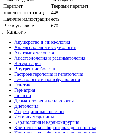
Переплет
Твердый переплет
количество страниц
448
Наличие иллюстраций
есть
Вес в упаковке
670
Каталог
Акушерство и гинекология
Аллергология и иммунология
Анатомия человека
Анестезиология и реаниматология
Ветеринария
Внутренние болезни
Гастроэнтерология и гепатология
Гематология и трансфузиология
Генетика
Гериатрия
Гигиена
Дерматология и венерология
Диетология
Инфекционные болезни
История медицины
Кардиология и кардиохирургия
Клиническая лабораторная диагностика
Клиническая лабораторная диагностика