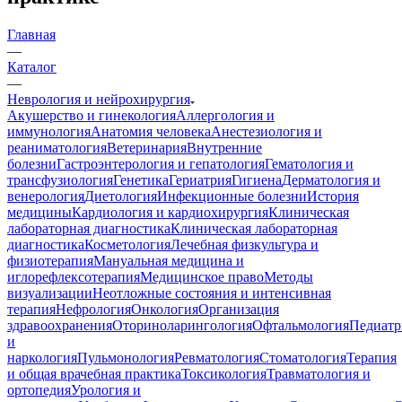
Главная
—
Каталог
—
Неврология и нейрохирургия
Акушерство и гинекология
Аллергология и
иммунология
Анатомия человека
Анестезиология и
реаниматология
Ветеринария
Внутренние
болезни
Гастроэнтерология и гепатология
Гематология и
трансфузиология
Генетика
Гериатрия
Гигиена
Дерматология и
венерология
Диетология
Инфекционные болезни
История
медицины
Кардиология и кардиохирургия
Клиническая
лабораторная диагностика
Клиническая лабораторная
диагностика
Косметология
Лечебная физкультура и
физиотерапия
Мануальная медицина и
иглорефлексотерапия
Медицинское право
Методы
визуализации
Неотложные состояния и интенсивная
терапия
Нефрология
Онкология
Организация
здравоохранения
Оториноларингология
Офтальмология
Педиатр
и
наркология
Пульмонология
Ревматология
Стоматология
Терапия
и общая врачебная практика
Токсикология
Травматология и
ортопедия
Урология и