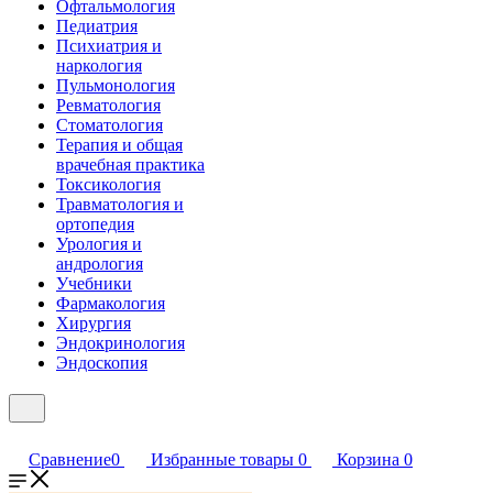
Офтальмология
Педиатрия
Психиатрия и
наркология
Пульмонология
Ревматология
Стоматология
Терапия и общая
врачебная практика
Токсикология
Травматология и
ортопедия
Урология и
андрология
Учебники
Фармакология
Хирургия
Эндокринология
Эндоскопия
Сравнение
0
Избранные товары
0
Корзина
0