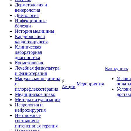
Дерматология и
венерология
Диетология
Инфекционные
болезни
История медицины
Кардиология и
кардиохирургия
Клиническая
лабораторная
диагностика
Косметология
Лечебная физкультура
Как купить
и физиотерапия
Мануальная медицина
Услови
и
Мероприятия
оплат
Акции
иглорефлексотерапия
Услови
Медицинское право
достав
Методы визуализации
Неврология и
нейрохирургия
Неотложные
состояния и
интенсивная терапия