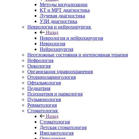
Методы визуализации
КТ и МРТ диагностика
Лучевая диагностика
УЗИ диагностика
Неврология и нейрохирургия
Назад
Неврология и нейрохирургия
Неврология
Нейрохирургия
Неотложные состояния и интенсивная терапия
Нефрология
Онкология
Организация здравоохранения
Оториноларингология
Офтальмология
Педиатрия
Психиатрия и наркология
Пульмонология
Ревматология
Стоматология
Назад
Стоматология
Детская стоматология
Имплантология
Ортодонтия