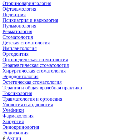
Оториноларингология
Офтальмология
Педиатрия
Психиатрия и наркология
Пульмонология
Ревматология
Стоматология
Детская стоматология
Имплантология
Ортодонтия
Ортопедическая стоматология
Терапевтическая стоматология
Хирургическая стоматология
Эндодонтология
Эстетическая стоматология
Терапия и общая врачебная практика
Токсикология
Травматология и ортопедия
Урология и андрология
Учебники
Фармакология
Хирургия
Эндокринология
Эндоскопия
Акции