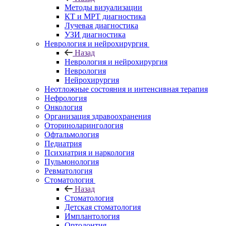
Методы визуализации
КТ и МРТ диагностика
Лучевая диагностика
УЗИ диагностика
Неврология и нейрохирургия
Назад
Неврология и нейрохирургия
Неврология
Нейрохирургия
Неотложные состояния и интенсивная терапия
Нефрология
Онкология
Организация здравоохранения
Оториноларингология
Офтальмология
Педиатрия
Психиатрия и наркология
Пульмонология
Ревматология
Стоматология
Назад
Стоматология
Детская стоматология
Имплантология
Ортодонтия