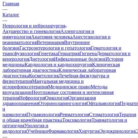
Главная
—
Каталог
—
Неврология и нейрохирургия
Акушерство и гинекология
Аллергология и
иммунология
Анатомия человека
Анестезиология и
реаниматология
Ветеринария
Внутренние
болезни
Гастроэнтерология и гепатология
Гематология и
трансфузиология
Генетика
Гериатрия
Гигиена
Дерматология и
венерология
Диетология
Инфекционные болезни
История
медицины
Кардиология и кардиохирургия
Клиническая
лабораторная диагностика
Клиническая лабораторная
диагностика
Косметология
Лечебная физкультура и
физиотерапия
Мануальная медицина и
иглорефлексотерапия
Медицинское право
Методы
визуализации
Неотложные состояния и интенсивная
терапия
Нефрология
Онкология
Организация
здравоохранения
Оториноларингология
Офтальмология
Педиатр
и
наркология
Пульмонология
Ревматология
Стоматология
Терапия
и общая врачебная практика
Токсикология
Травматология и
ортопедия
Урология и
андрология
Учебники
Фармакология
Хирургия
Эндокринология
—