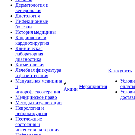
Дерматология и
венерология
Диетология
Инфекционные
болезни
История медицины
Кардиология и
кардиохирургия
Клиническая
лабораторная
диагностика
Косметология
Лечебная физкультура
Как купить
и физиотерапия
Мануальная медицина
Услови
и
Мероприятия
оплат
Акции
иглорефлексотерапия
Услови
Медицинское право
достав
Методы визуализации
Неврология и
нейрохирургия
Неотложные
состояния и
интенсивная терапия