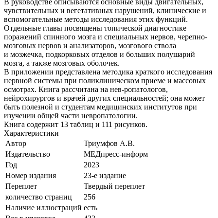
В руководстве описываются основные виды двигательных,
чувствительных и вегетативных нарушений, клинические и
вспомогательные методы исследования этих функций.
Отдельные главы посвящены топической диагностике
поражений спинного мозга и специальных нервов, черепно-
мозговых нервов и анализаторов, мозгового ствола
и мозжечка, подкорковых отделов и больших полушарий
мозга, а также мозговых оболочек.
В приложении представлена методика краткого исследования
нервной системы при поликлиническом приеме и массовых
осмотрах. Книга рассчитана на нев-ропатологов,
нейрохирургов и врачей других специальностей; она может
быть полезной и студентам медицинских институтов при
изучении общей части невропатологии.
Книга содержит 13 таблиц и 111 рисунков.
Характеристики
Автор
Триумфов А.В.
Издательство
МЕДпресс-информ
Год
2023
Номер издания
23-е издание
Переплет
Твердый переплет
количество страниц
256
Наличие иллюстраций
есть