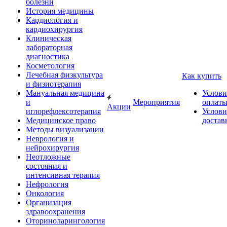
болезни
История медицины
Кардиология и
кардиохирургия
Клиническая
лабораторная
диагностика
Косметология
Лечебная физкультура
Как купить
и физиотерапия
Мануальная медицина
Услови
и
Мероприятия
оплат
Акции
иглорефлексотерапия
Услови
Медицинское право
достав
Методы визуализации
Неврология и
нейрохирургия
Неотложные
состояния и
интенсивная терапия
Нефрология
Онкология
Организация
здравоохранения
Оториноларингология