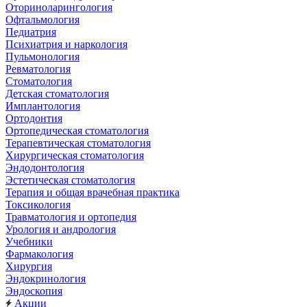
Оториноларингология
Офтальмология
Педиатрия
Психиатрия и наркология
Пульмонология
Ревматология
Стоматология
Детская стоматология
Имплантология
Ортодонтия
Ортопедическая стоматология
Терапевтическая стоматология
Хирургическая стоматология
Эндодонтология
Эстетическая стоматология
Терапия и общая врачебная практика
Токсикология
Травматология и ортопедия
Урология и андрология
Учебники
Фармакология
Хирургия
Эндокринология
Эндоскопия
Акции