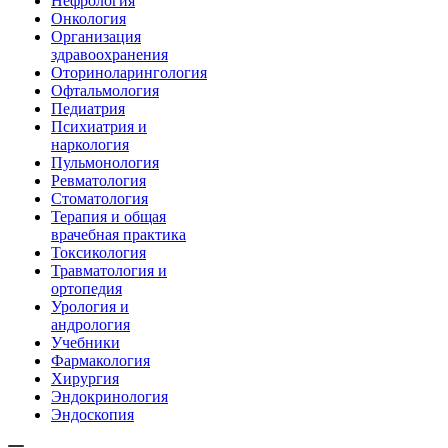
Нефрология
Онкология
Организация
здравоохранения
Оториноларингология
Офтальмология
Педиатрия
Психиатрия и
наркология
Пульмонология
Ревматология
Стоматология
Терапия и общая
врачебная практика
Токсикология
Травматология и
ортопедия
Урология и
андрология
Учебники
Фармакология
Хирургия
Эндокринология
Эндоскопия