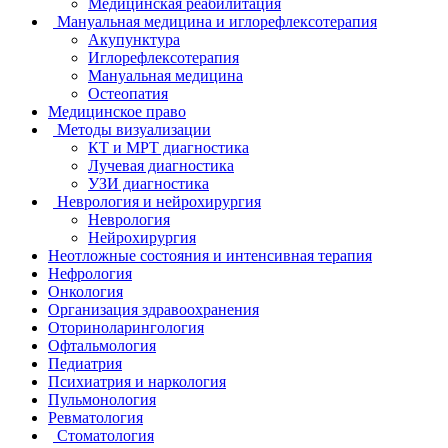
Медицинская реабилитация
Мануальная медицина и иглорефлексотерапия
Акупунктура
Иглорефлексотерапия
Мануальная медицина
Остеопатия
Медицинское право
Методы визуализации
КТ и МРТ диагностика
Лучевая диагностика
УЗИ диагностика
Неврология и нейрохирургия
Неврология
Нейрохирургия
Неотложные состояния и интенсивная терапия
Нефрология
Онкология
Организация здравоохранения
Оториноларингология
Офтальмология
Педиатрия
Психиатрия и наркология
Пульмонология
Ревматология
Стоматология