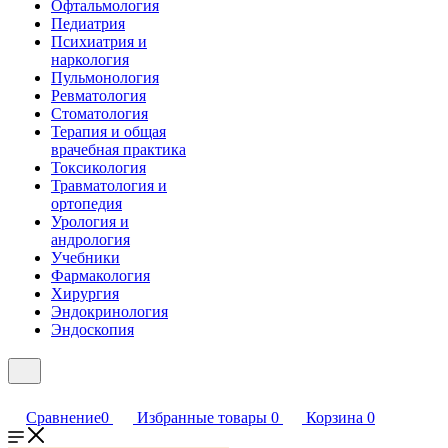
Офтальмология
Педиатрия
Психиатрия и
наркология
Пульмонология
Ревматология
Стоматология
Терапия и общая
врачебная практика
Токсикология
Травматология и
ортопедия
Урология и
андрология
Учебники
Фармакология
Хирургия
Эндокринология
Эндоскопия
Сравнение
0
Избранные товары
0
Корзина
0