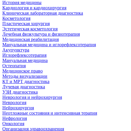
История медицины
Кардиология и кардиохирургия
Клиническая лабораторная диагностика
Косметология
Пластическая хирургия
Эстетическая косметология
Лечебная физкультура и физиотерапия
Медицинская реабилитация
Мануальная медицина и иглорефлексотерапия
Акупунктура
Иглорефлексотерапия
Мануальная медицина
Остеопатия
Медицинское право
Методы визуализации
КТ и МРТ диагностика
Лучевая диагностика
УЗИ диагностика
Неврология и нейрохирургия
Неврология
Нейрохирургия
Неотложные состояния и интенсивная терапия
Нефрология
Онкология
Организация здравоохранения