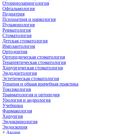
Оториноларингология
Офтальмология
Педиатрия
Психиатрия и наркология
Пульмонология
Ревматология
Стоматология
Детская стоматология
Имплантология
Ортодонтия
Ортопедическая стоматология
Терапевтическая стоматология
Хирургическая стоматология
Эндодонтология
Эстетическая стоматология
Терапия и общая врачебная практика
Токсикология
Травматология и ортопедия
Урология и андрология
Учебники
Фармакология
Хирургия
Эндокринология
Эндоскопия
Акции