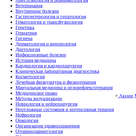
Анестезиология и реаниматология
Ветеринария
Внутренние болезни
Гастроэнтерология и гепатология
Гематология и трансфузиология
Генетика
Гериатрия
Гигиена
Дерматология и венерология
Диетология
Инфекционные болезни
История медицины
Кардиология и кардиохирургия
Клиническая лабораторная диагностика
Косметология
Лечебная физкультура и физиотерапия
Мануальная медицина и иглорефлексотерапия
Медицинское право
Акции
Методы визуализации
Неврология и нейрохирургия
Неотложные состояния и интенсивная терапия
Нефрология
Онкология
Организация здравоохранения
Оториноларингология