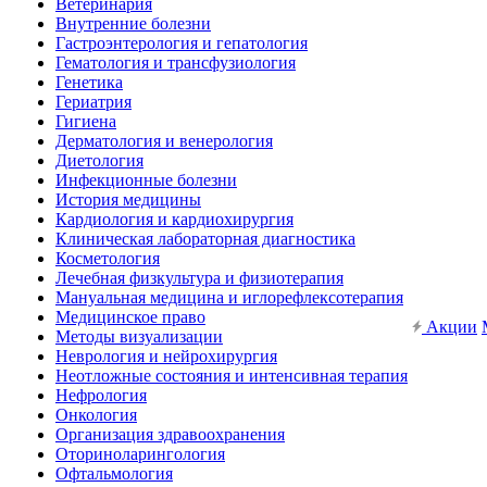
Ветеринария
Внутренние болезни
Гастроэнтерология и гепатология
Гематология и трансфузиология
Генетика
Гериатрия
Гигиена
Дерматология и венерология
Диетология
Инфекционные болезни
История медицины
Кардиология и кардиохирургия
Клиническая лабораторная диагностика
Косметология
Лечебная физкультура и физиотерапия
Мануальная медицина и иглорефлексотерапия
Медицинское право
Акции
Методы визуализации
Неврология и нейрохирургия
Неотложные состояния и интенсивная терапия
Нефрология
Онкология
Организация здравоохранения
Оториноларингология
Офтальмология