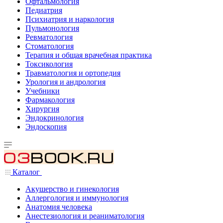
Офтальмология
Педиатрия
Психиатрия и наркология
Пульмонология
Ревматология
Стоматология
Терапия и общая врачебная практика
Токсикология
Травматология и ортопедия
Урология и андрология
Учебники
Фармакология
Хирургия
Эндокринология
Эндоскопия
Каталог
Акушерство и гинекология
Аллергология и иммунология
Анатомия человека
Анестезиология и реаниматология