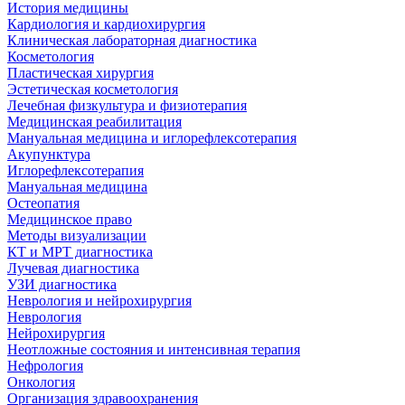
История медицины
Кардиология и кардиохирургия
Клиническая лабораторная диагностика
Косметология
Пластическая хирургия
Эстетическая косметология
Лечебная физкультура и физиотерапия
Медицинская реабилитация
Мануальная медицина и иглорефлексотерапия
Акупунктура
Иглорефлексотерапия
Мануальная медицина
Остеопатия
Медицинское право
Методы визуализации
КТ и МРТ диагностика
Лучевая диагностика
УЗИ диагностика
Неврология и нейрохирургия
Неврология
Нейрохирургия
Неотложные состояния и интенсивная терапия
Нефрология
Онкология
Организация здравоохранения