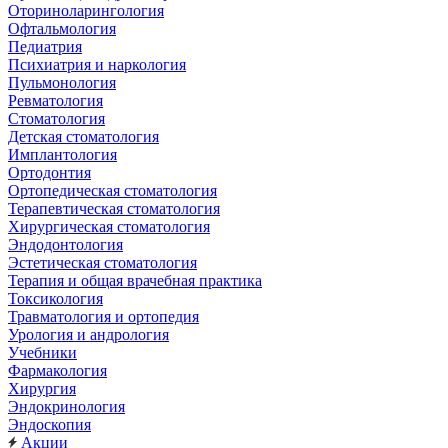
Оториноларингология
Офтальмология
Педиатрия
Психиатрия и наркология
Пульмонология
Ревматология
Стоматология
Детская стоматология
Имплантология
Ортодонтия
Ортопедическая стоматология
Терапевтическая стоматология
Хирургическая стоматология
Эндодонтология
Эстетическая стоматология
Терапия и общая врачебная практика
Токсикология
Травматология и ортопедия
Урология и андрология
Учебники
Фармакология
Хирургия
Эндокринология
Эндоскопия
Акции