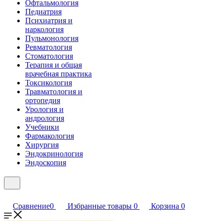
Офтальмология
Педиатрия
Психиатрия и
наркология
Пульмонология
Ревматология
Стоматология
Терапия и общая
врачебная практика
Токсикология
Травматология и
ортопедия
Урология и
андрология
Учебники
Фармакология
Хирургия
Эндокринология
Эндоскопия
Сравнение
0
Избранные товары
0
Корзина
0