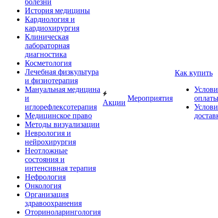
болезни
История медицины
Кардиология и
кардиохирургия
Клиническая
лабораторная
диагностика
Косметология
Лечебная физкультура
Как купить
и физиотерапия
Мануальная медицина
Услови
и
Мероприятия
оплат
Акции
иглорефлексотерапия
Услови
Медицинское право
достав
Методы визуализации
Неврология и
нейрохирургия
Неотложные
состояния и
интенсивная терапия
Нефрология
Онкология
Организация
здравоохранения
Оториноларингология