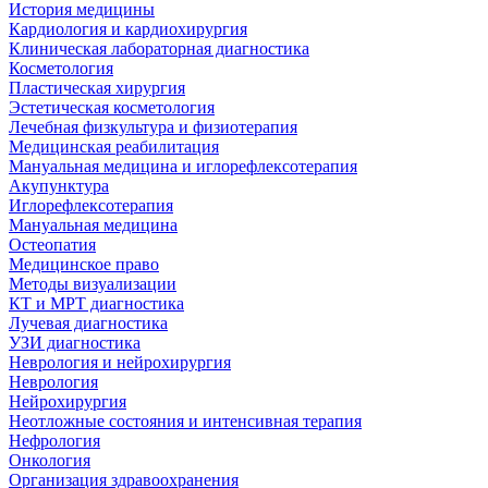
История медицины
Кардиология и кардиохирургия
Клиническая лабораторная диагностика
Косметология
Пластическая хирургия
Эстетическая косметология
Лечебная физкультура и физиотерапия
Медицинская реабилитация
Мануальная медицина и иглорефлексотерапия
Акупунктура
Иглорефлексотерапия
Мануальная медицина
Остеопатия
Медицинское право
Методы визуализации
КТ и МРТ диагностика
Лучевая диагностика
УЗИ диагностика
Неврология и нейрохирургия
Неврология
Нейрохирургия
Неотложные состояния и интенсивная терапия
Нефрология
Онкология
Организация здравоохранения