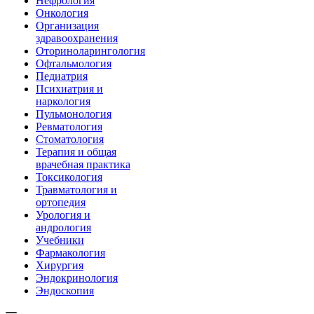
Нефрология
Онкология
Организация
здравоохранения
Оториноларингология
Офтальмология
Педиатрия
Психиатрия и
наркология
Пульмонология
Ревматология
Стоматология
Терапия и общая
врачебная практика
Токсикология
Травматология и
ортопедия
Урология и
андрология
Учебники
Фармакология
Хирургия
Эндокринология
Эндоскопия