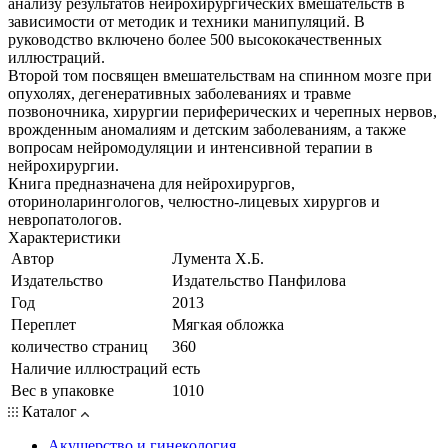
анализу результатов нейрохирургических вмешательств в
зависимости от методик и техники манипуляций. В
руководство включено более 500 высококачественных
иллюстраций.
Второй том посвящен вмешательствам на спинном мозге при
опухолях, дегенеративных заболеваниях и травме
позвоночника, хирургии периферических и черепных нервов,
врожденным аномалиям и детским заболеваниям, а также
вопросам нейромодуляции и интенсивной терапии в
нейрохирургии.
Книга предназначена для нейрохирургов,
оториноларингологов, челюстно-лицевых хирургов и
невропатологов.
Характеристики
Автор
Лумента Х.Б.
Издательство
Издательство Панфилова
Год
2013
Переплет
Мягкая обложка
количество страниц
360
Наличие иллюстраций
есть
Вес в упаковке
1010
Каталог
Акушерство и гинекология