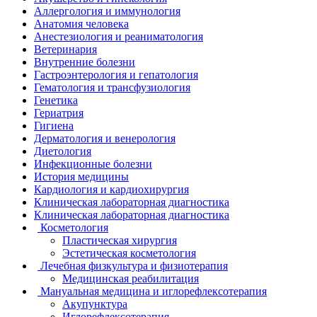
Аллергология и иммунология
Анатомия человека
Анестезиология и реаниматология
Ветеринария
Внутренние болезни
Гастроэнтерология и гепатология
Гематология и трансфузиология
Генетика
Гериатрия
Гигиена
Дерматология и венерология
Диетология
Инфекционные болезни
История медицины
Кардиология и кардиохирургия
Клиническая лабораторная диагностика
Клиническая лабораторная диагностика
Косметология
Пластическая хирургия
Эстетическая косметология
Лечебная физкультура и физиотерапия
Медицинская реабилитация
Мануальная медицина и иглорефлексотерапия
Акупунктура
Иглорефлексотерапия