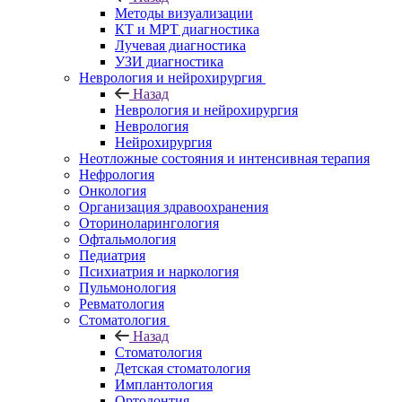
Методы визуализации
КТ и МРТ диагностика
Лучевая диагностика
УЗИ диагностика
Неврология и нейрохирургия
Назад
Неврология и нейрохирургия
Неврология
Нейрохирургия
Неотложные состояния и интенсивная терапия
Нефрология
Онкология
Организация здравоохранения
Оториноларингология
Офтальмология
Педиатрия
Психиатрия и наркология
Пульмонология
Ревматология
Стоматология
Назад
Стоматология
Детская стоматология
Имплантология
Ортодонтия