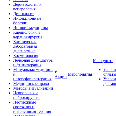
Дерматология и
венерология
Диетология
Инфекционные
болезни
История медицины
Кардиология и
кардиохирургия
Клиническая
лабораторная
диагностика
Косметология
Лечебная физкультура
Как купить
и физиотерапия
Мануальная медицина
Услови
и
Мероприятия
оплат
Акции
иглорефлексотерапия
Услови
Медицинское право
достав
Методы визуализации
Неврология и
нейрохирургия
Неотложные
состояния и
интенсивная терапия