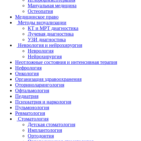
Мануальная медицина
Остеопатия
Медицинское право
Методы визуализации
КТ и МРТ диагностика
Лучевая диагностика
УЗИ диагностика
Неврология и нейрохирургия
Неврология
Нейрохирургия
Неотложные состояния и интенсивная терапия
Нефрология
Онкология
Организация здравоохранения
Оториноларингология
Офтальмология
Педиатрия
Психиатрия и наркология
Пульмонология
Ревматология
Стоматология
Детская стоматология
Имплантология
Ортодонтия