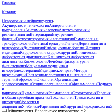
Главная
—
Каталог
—
Неврология и нейрохирургия
Акушерство и гинекология
Аллергология и
иммунология
Анатомия человека
Анестезиология и
реаниматология
Ветеринария
Внутренние
болезни
Гастроэнтерология и гепатология
Гематология и
трансфузиология
Генетика
Гериатрия
Гигиена
Дерматология и
венерология
Диетология
Инфекционные болезни
История
медицины
Кардиология и кардиохирургия
Клиническая
лабораторная диагностика
Клиническая лабораторная
диагностика
Косметология
Лечебная физкультура и
физиотерапия
Мануальная медицина и
иглорефлексотерапия
Медицинское право
Методы
визуализации
Неотложные состояния и интенсивная
терапия
Нефрология
Онкология
Организация
здравоохранения
Оториноларингология
Офтальмология
Педиатр
и
наркология
Пульмонология
Ревматология
Стоматология
Терапия
и общая врачебная практика
Токсикология
Травматология и
ортопедия
Урология и
андрология
Учебники
Фармакология
Хирургия
Эндокринология
—
Нейрохирургия. Европейское руководство, т.2