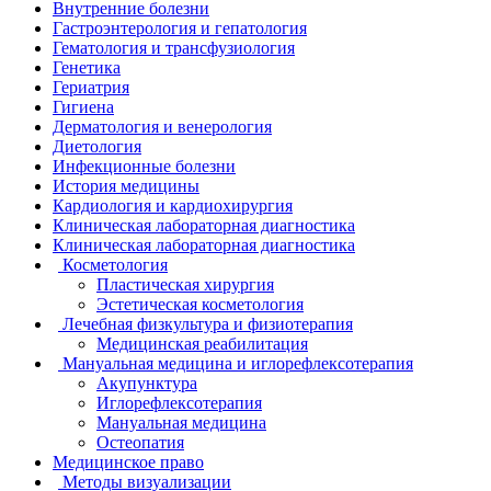
Внутренние болезни
Гастроэнтерология и гепатология
Гематология и трансфузиология
Генетика
Гериатрия
Гигиена
Дерматология и венерология
Диетология
Инфекционные болезни
История медицины
Кардиология и кардиохирургия
Клиническая лабораторная диагностика
Клиническая лабораторная диагностика
Косметология
Пластическая хирургия
Эстетическая косметология
Лечебная физкультура и физиотерапия
Медицинская реабилитация
Мануальная медицина и иглорефлексотерапия
Акупунктура
Иглорефлексотерапия
Мануальная медицина
Остеопатия
Медицинское право
Методы визуализации