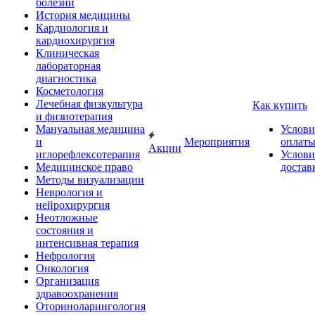
болезни
История медицины
Кардиология и
кардиохирургия
Клиническая
лабораторная
диагностика
Косметология
Лечебная физкультура
Как купить
и физиотерапия
Мануальная медицина
Услови
и
Мероприятия
оплат
Акции
иглорефлексотерапия
Услови
Медицинское право
достав
Методы визуализации
Неврология и
нейрохирургия
Неотложные
состояния и
интенсивная терапия
Нефрология
Онкология
Организация
здравоохранения
Оториноларингология