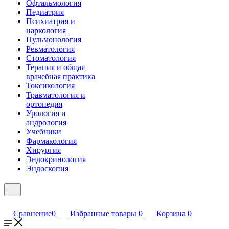
Офтальмология
Педиатрия
Психиатрия и
наркология
Пульмонология
Ревматология
Стоматология
Терапия и общая
врачебная практика
Токсикология
Травматология и
ортопедия
Урология и
андрология
Учебники
Фармакология
Хирургия
Эндокринология
Эндоскопия
Сравнение
0
Избранные товары
0
Корзина
0