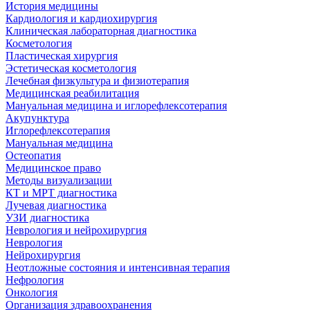
История медицины
Кардиология и кардиохирургия
Клиническая лабораторная диагностика
Косметология
Пластическая хирургия
Эстетическая косметология
Лечебная физкультура и физиотерапия
Медицинская реабилитация
Мануальная медицина и иглорефлексотерапия
Акупунктура
Иглорефлексотерапия
Мануальная медицина
Остеопатия
Медицинское право
Методы визуализации
КТ и МРТ диагностика
Лучевая диагностика
УЗИ диагностика
Неврология и нейрохирургия
Неврология
Нейрохирургия
Неотложные состояния и интенсивная терапия
Нефрология
Онкология
Организация здравоохранения