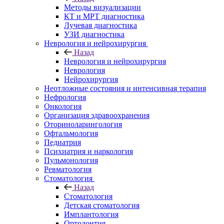
Методы визуализации
КТ и МРТ диагностика
Лучевая диагностика
УЗИ диагностика
Неврология и нейрохирургия
Назад
Неврология и нейрохирургия
Неврология
Нейрохирургия
Неотложные состояния и интенсивная терапия
Нефрология
Онкология
Организация здравоохранения
Оториноларингология
Офтальмология
Педиатрия
Психиатрия и наркология
Пульмонология
Ревматология
Стоматология
Назад
Стоматология
Детская стоматология
Имплантология
Ортодонтия