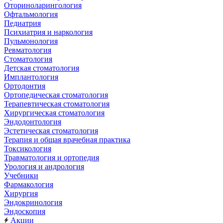
Оториноларингология
Офтальмология
Педиатрия
Психиатрия и наркология
Пульмонология
Ревматология
Стоматология
Детская стоматология
Имплантология
Ортодонтия
Ортопедическая стоматология
Терапевтическая стоматология
Хирургическая стоматология
Эндодонтология
Эстетическая стоматология
Терапия и общая врачебная практика
Токсикология
Травматология и ортопедия
Урология и андрология
Учебники
Фармакология
Хирургия
Эндокринология
Эндоскопия
Акции