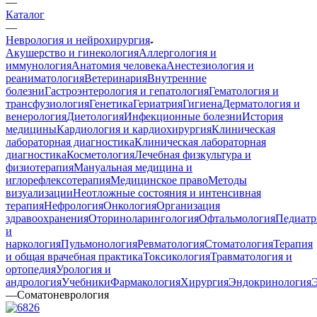
—
Каталог
—
Неврология и нейрохирургия
Акушерство и гинекология
Аллергология и
иммунология
Анатомия человека
Анестезиология и
реаниматология
Ветеринария
Внутренние
болезни
Гастроэнтерология и гепатология
Гематология и
трансфузиология
Генетика
Гериатрия
Гигиена
Дерматология и
венерология
Диетология
Инфекционные болезни
История
медицины
Кардиология и кардиохирургия
Клиническая
лабораторная диагностика
Клиническая лабораторная
диагностика
Косметология
Лечебная физкультура и
физиотерапия
Мануальная медицина и
иглорефлексотерапия
Медицинское право
Методы
визуализации
Неотложные состояния и интенсивная
терапия
Нефрология
Онкология
Организация
здравоохранения
Оториноларингология
Офтальмология
Педиатр
и
наркология
Пульмонология
Ревматология
Стоматология
Терапия
и общая врачебная практика
Токсикология
Травматология и
ортопедия
Урология и
андрология
Учебники
Фармакология
Хирургия
Эндокринология
—
Соматоневрология