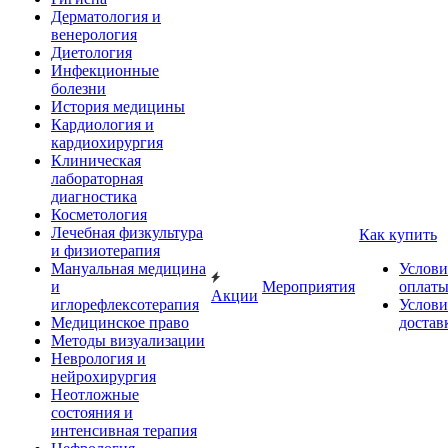
Дерматология и
венерология
Диетология
Инфекционные
болезни
История медицины
Кардиология и
кардиохирургия
Клиническая
лабораторная
диагностика
Косметология
Лечебная физкультура
Как купить
и физиотерапия
Мануальная медицина
Услови
и
Мероприятия
оплат
Акции
иглорефлексотерапия
Услови
Медицинское право
достав
Методы визуализации
Неврология и
нейрохирургия
Неотложные
состояния и
интенсивная терапия