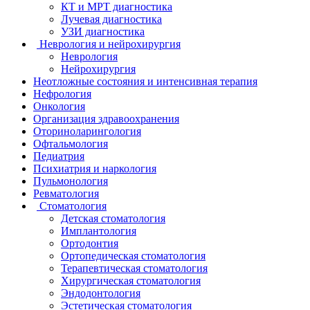
КТ и МРТ диагностика
Лучевая диагностика
УЗИ диагностика
Неврология и нейрохирургия
Неврология
Нейрохирургия
Неотложные состояния и интенсивная терапия
Нефрология
Онкология
Организация здравоохранения
Оториноларингология
Офтальмология
Педиатрия
Психиатрия и наркология
Пульмонология
Ревматология
Стоматология
Детская стоматология
Имплантология
Ортодонтия
Ортопедическая стоматология
Терапевтическая стоматология
Хирургическая стоматология
Эндодонтология
Эстетическая стоматология