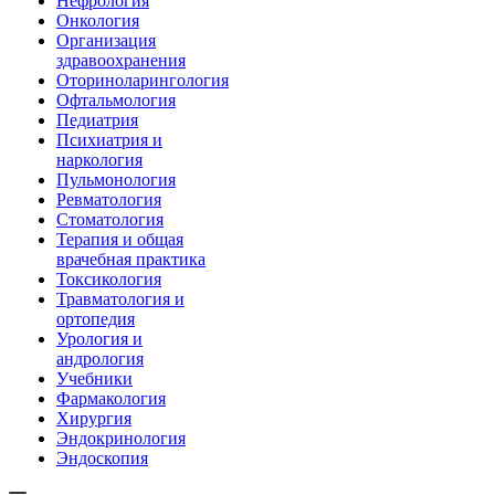
Нефрология
Онкология
Организация
здравоохранения
Оториноларингология
Офтальмология
Педиатрия
Психиатрия и
наркология
Пульмонология
Ревматология
Стоматология
Терапия и общая
врачебная практика
Токсикология
Травматология и
ортопедия
Урология и
андрология
Учебники
Фармакология
Хирургия
Эндокринология
Эндоскопия