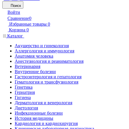
Поиск
Войти
Сравнение
0
Избранные товары
0
Корзина
0
Каталог
Акушерство и гинекология
Аллергология и иммунология
Анатомия человека
Анестезиология и реаниматология
Ветеринария
Внутренние болезни
Гастроэнтерология и гепатология
Гематология и трансфузиология
Генетика
Гериатрия
Гигиена
Дерматология и венерология
Диетология
Инфекционные болезни
История медицины
Кардиология и кардиохирургия
Клиническая лабораторная диагностика