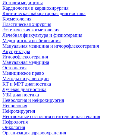
История медицины
Кардиология и кардиохирургия
Клиническая лабораторная диагностика
Косметология
Пластическая хирургия
Эстетическая косметология
Лечебная физкультура и физиотерапия
Медицинская реабилитация
Мануальная медицина и иглорефлексотерапия
Акупунктура
Иглорефлексотерапия
Мануальная медицина
Остеопатия
Медицинское право
Методы визуализации
КТ и МРТ диагностика
Лучевая диагностика
УЗИ диагностика
Неврология и нейрохирургия
Неврология
Нейрохирургия
Неотложные состояния и интенсивная терапия
Нефрология
Онкология
Организация здравоохранения