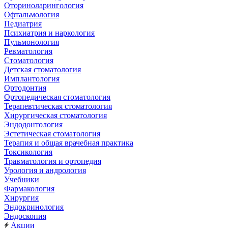
Оториноларингология
Офтальмология
Педиатрия
Психиатрия и наркология
Пульмонология
Ревматология
Стоматология
Детская стоматология
Имплантология
Ортодонтия
Ортопедическая стоматология
Терапевтическая стоматология
Хирургическая стоматология
Эндодонтология
Эстетическая стоматология
Терапия и общая врачебная практика
Токсикология
Травматология и ортопедия
Урология и андрология
Учебники
Фармакология
Хирургия
Эндокринология
Эндоскопия
Акции