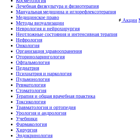
Косметология
Лечебная физкультура и физиотерапия
Мануальная медицина и иглорефлексотерапия
Медицинское право
Акции
Методы визуализации
Неврология и нейрохирургия
Неотложные состояния и интенсивная терапия
Нефрология
Онкология
Организация здравоохранения
Оториноларингология
Офтальмология
Педиатрия
Психиатрия и наркология
Пульмонология
Ревматология
Стоматология
Терапия и общая врачебная практика
Токсикология
Травматология и ортопедия
Урология и андрология
Учебники
Фармакология
Хирургия
Эндокринология