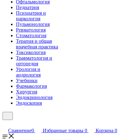
Офтальмология
Педиатрия
Психиатрия и
наркология
Пульмонология
Ревматология
Стоматология
Терапия и общая
врачебная практика
Токсикология
Травматология и
ортопедия
Урология и
андрология
Учебники
Фармакология
Хирургия
Эндокринология
Эндоскопия
Сравнение
0
Избранные товары
0
Корзина
0