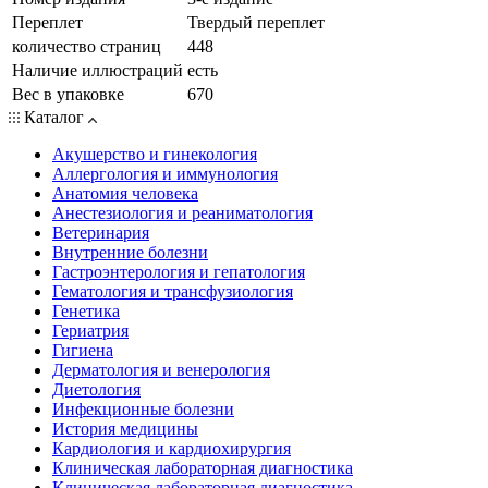
Переплет
Твердый переплет
количество страниц
448
Наличие иллюстраций
есть
Вес в упаковке
670
Каталог
Акушерство и гинекология
Аллергология и иммунология
Анатомия человека
Анестезиология и реаниматология
Ветеринария
Внутренние болезни
Гастроэнтерология и гепатология
Гематология и трансфузиология
Генетика
Гериатрия
Гигиена
Дерматология и венерология
Диетология
Инфекционные болезни
История медицины
Кардиология и кардиохирургия
Клиническая лабораторная диагностика
Клиническая лабораторная диагностика