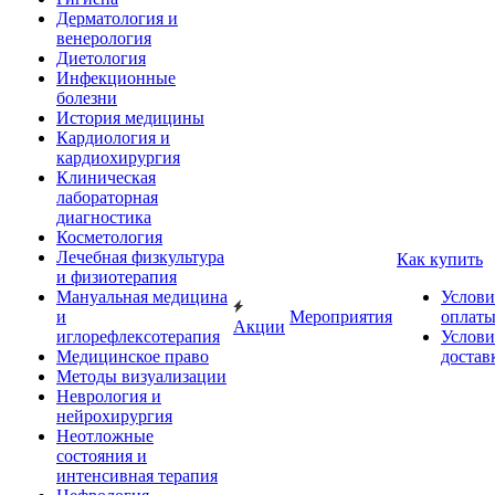
Дерматология и
венерология
Диетология
Инфекционные
болезни
История медицины
Кардиология и
кардиохирургия
Клиническая
лабораторная
диагностика
Косметология
Лечебная физкультура
Как купить
и физиотерапия
Мануальная медицина
Услови
и
Мероприятия
оплат
Акции
иглорефлексотерапия
Услови
Медицинское право
достав
Методы визуализации
Неврология и
нейрохирургия
Неотложные
состояния и
интенсивная терапия