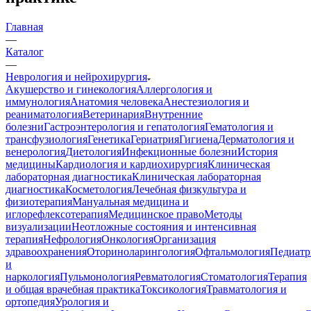
Главная
—
Каталог
—
Неврология и нейрохирургия
Акушерство и гинекология
Аллергология и
иммунология
Анатомия человека
Анестезиология и
реаниматология
Ветеринария
Внутренние
болезни
Гастроэнтерология и гепатология
Гематология и
трансфузиология
Генетика
Гериатрия
Гигиена
Дерматология и
венерология
Диетология
Инфекционные болезни
История
медицины
Кардиология и кардиохирургия
Клиническая
лабораторная диагностика
Клиническая лабораторная
диагностика
Косметология
Лечебная физкультура и
физиотерапия
Мануальная медицина и
иглорефлексотерапия
Медицинское право
Методы
визуализации
Неотложные состояния и интенсивная
терапия
Нефрология
Онкология
Организация
здравоохранения
Оториноларингология
Офтальмология
Педиатр
и
наркология
Пульмонология
Ревматология
Стоматология
Терапия
и общая врачебная практика
Токсикология
Травматология и
ортопедия
Урология и