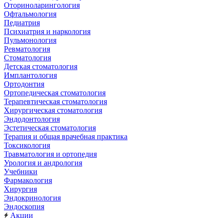
Оториноларингология
Офтальмология
Педиатрия
Психиатрия и наркология
Пульмонология
Ревматология
Стоматология
Детская стоматология
Имплантология
Ортодонтия
Ортопедическая стоматология
Терапевтическая стоматология
Хирургическая стоматология
Эндодонтология
Эстетическая стоматология
Терапия и общая врачебная практика
Токсикология
Травматология и ортопедия
Урология и андрология
Учебники
Фармакология
Хирургия
Эндокринология
Эндоскопия
Акции