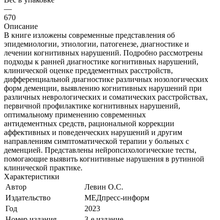
—
670
Описание
В книге изложены современные представления об
эпидемиологии, этиологии, патогенезе, диагностике и
лечении когнитивных нарушений. Подробно рассмотрены
подходы к ранней диагностике когнитивных нарушений,
клинической оценке преддементных расстройств,
дифференциальной диагностике различных нозологических
форм деменции, выявлению когнитивных нарушений при
различных неврологических и соматических расстройствах,
первичной профилактике когнитивных нарушений,
оптимальному применению современных
антидементных средств, рациональной коррекции
аффективных и поведенческих нарушений и другим
направлениям симптоматической терапии у больных с
деменцией. Представлены нейропсихологические тесты,
помогающие выявить когнитивные нарушения в рутинной
клинической практике.
Характеристики
Автор
Левин О.С.
Издательство
МЕДпресс-информ
Год
2023
Номер издания
3-е издание