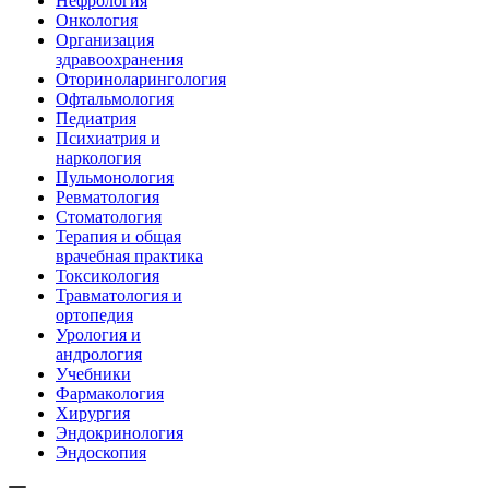
Нефрология
Онкология
Организация
здравоохранения
Оториноларингология
Офтальмология
Педиатрия
Психиатрия и
наркология
Пульмонология
Ревматология
Стоматология
Терапия и общая
врачебная практика
Токсикология
Травматология и
ортопедия
Урология и
андрология
Учебники
Фармакология
Хирургия
Эндокринология
Эндоскопия