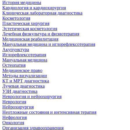
История медицины
Кардиология и кардиохирургия
Клиническая лабораторная диагностика
Косметология
Пластическая хирургия
Эстетическая косметология
Лечебная физкультура и физиотерапия
Медицинская реабилитация
Мануальная медицина и иглорефлексотерапия
Акупунктура
Иглорефлексотерапия
Мануальная медицина
Остеопатия
Медицинское право
Методы визуализации
КТ и МРТ диагностика
Лучевая диагностика
УЗИ диагностика
Неврология и нейрохирургия
Неврология
Нейрохирургия
Неотложные состояния и интенсивная терапия
Нефрология
Онкология
Организация здравоохранения