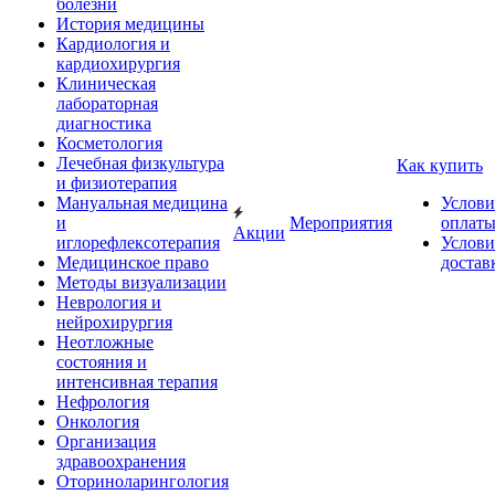
болезни
История медицины
Кардиология и
кардиохирургия
Клиническая
лабораторная
диагностика
Косметология
Лечебная физкультура
Как купить
и физиотерапия
Мануальная медицина
Услови
и
Мероприятия
оплат
Акции
иглорефлексотерапия
Услови
Медицинское право
достав
Методы визуализации
Неврология и
нейрохирургия
Неотложные
состояния и
интенсивная терапия
Нефрология
Онкология
Организация
здравоохранения
Оториноларингология