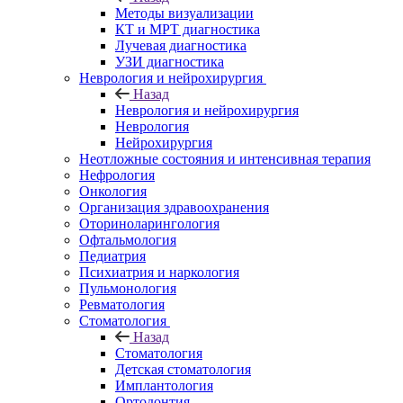
Методы визуализации
КТ и МРТ диагностика
Лучевая диагностика
УЗИ диагностика
Неврология и нейрохирургия
Назад
Неврология и нейрохирургия
Неврология
Нейрохирургия
Неотложные состояния и интенсивная терапия
Нефрология
Онкология
Организация здравоохранения
Оториноларингология
Офтальмология
Педиатрия
Психиатрия и наркология
Пульмонология
Ревматология
Стоматология
Назад
Стоматология
Детская стоматология
Имплантология
Ортодонтия