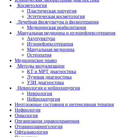
Косметология
Пластическая хирургия
Эстетическая косметология
Лечебная физкультура и физиотерапия
Медицинская реабилитация
Мануальная медицина и иглорефлексотерапия
Акупунктура
Иглорефлексотерапия
Мануальная медицина
Остеопатия
Медицинское право
Методы визуализации
КТ и МРТ диагностика
Лучевая диагностика
УЗИ диагностика
Неврология и нейрохирургия
Неврология
Нейрохирургия
Неотложные состояния и интенсивная терапия
Нефрология
Онкология
Организация здравоохранения
Оториноларингология
Офтальмология