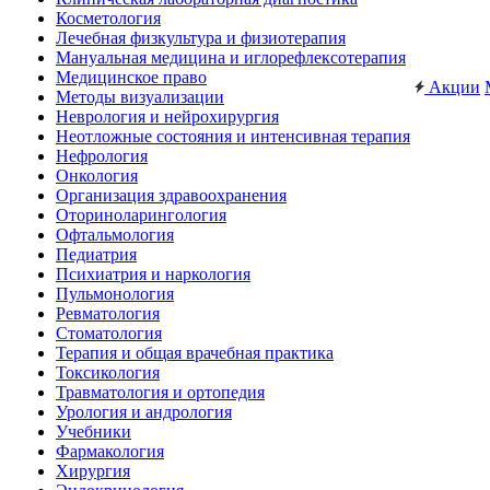
Косметология
Лечебная физкультура и физиотерапия
Мануальная медицина и иглорефлексотерапия
Медицинское право
Акции
Методы визуализации
Неврология и нейрохирургия
Неотложные состояния и интенсивная терапия
Нефрология
Онкология
Организация здравоохранения
Оториноларингология
Офтальмология
Педиатрия
Психиатрия и наркология
Пульмонология
Ревматология
Стоматология
Терапия и общая врачебная практика
Токсикология
Травматология и ортопедия
Урология и андрология
Учебники
Фармакология
Хирургия