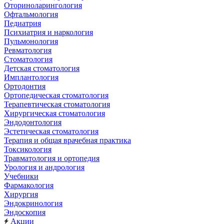
Оториноларингология
Офтальмология
Педиатрия
Психиатрия и наркология
Пульмонология
Ревматология
Стоматология
Детская стоматология
Имплантология
Ортодонтия
Ортопедическая стоматология
Терапевтическая стоматология
Хирургическая стоматология
Эндодонтология
Эстетическая стоматология
Терапия и общая врачебная практика
Токсикология
Травматология и ортопедия
Урология и андрология
Учебники
Фармакология
Хирургия
Эндокринология
Эндоскопия
Акции