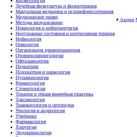
Косметология
Лечебная физкультура и физиотерапия
Мануальная медицина и иглорефлексотерапия
Медицинское право
Акции
Методы визуализации
Неврология и нейрохирургия
Неотложные состояния и интенсивная терапия
Нефрология
Онкология
Организация здравоохранения
Оториноларингология
Офтальмология
Педиатрия
Психиатрия и наркология
Пульмонология
Ревматология
Стоматология
Терапия и общая врачебная практика
Токсикология
Травматология и ортопедия
Урология и андрология
Учебники
Фармакология
Хирургия
Эндокринология