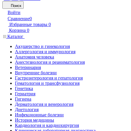
Поиск
Войти
Сравнение
0
Избранные товары
0
Корзина
0
Каталог
Акушерство и гинекология
Аллергология и иммунология
Анатомия человека
Анестезиология и реаниматология
Ветеринария
Внутренние болезни
Гастроэнтерология и гепатология
Гематология и трансфузиология
Генетика
Гериатрия
Гигиена
Дерматология и венерология
Диетология
Инфекционные болезни
История медицины
Кардиология и кардиохирургия
Клиническая лабораторная диагностика