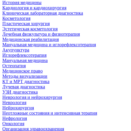
История медицины
Кардиология и кардиохирургия
Клиническая лабораторная диагностика
Косметология
Пластическая хирургия
Эстетическая косметология
Лечебная физкультура и физиотерапия
Медицинская реабилитация
Мануальная медицина и иглорефлексотерапия
Акупунктура
Иглорефлексотерапия
Мануальная медицина
Остеопатия
Медицинское право
Методы визуализации
КТ и МРТ диагностика
Лучевая диагностика
УЗИ диагностика
Неврология и нейрохирургия
Неврология
Нейрохирургия
Неотложные состояния и интенсивная терапия
Нефрология
Онкология
Организация здравоохранения