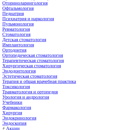
Оториноларингология
Офтальмология
Педиатрия
Психиатрия и наркология
Пульмонология
Ревматология
Стоматология
Детская стоматология
Имплантология
Ортодонтия
Ортопедическая стоматология
Терапевтическая стоматология
Хирургическая стоматология
Эндодонтология
Эстетическая стоматология
Терапия и общая врачебная практика
Токсикология
Травматология и ортопедия
Урология и андрология
Учебники
Фармакология
Хирургия
Эндокринология
Эндоскопия
Акции