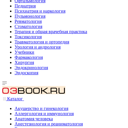
Офтальмология
Педиатрия
Психиатрия и наркология
Пульмонология
Ревматология
Стоматология
Терапия и общая врачебная практика
Токсикология
Травматология и ортопедия
Урология и андрология
Учебники
Фармакология
Хирургия
Эндокринология
Эндоскопия
Каталог
Акушерство и гинекология
Аллергология и иммунология
Анатомия человека
Анестезиология и реаниматология