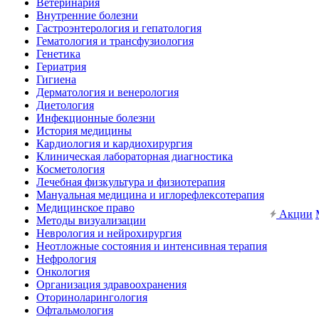
Ветеринария
Внутренние болезни
Гастроэнтерология и гепатология
Гематология и трансфузиология
Генетика
Гериатрия
Гигиена
Дерматология и венерология
Диетология
Инфекционные болезни
История медицины
Кардиология и кардиохирургия
Клиническая лабораторная диагностика
Косметология
Лечебная физкультура и физиотерапия
Мануальная медицина и иглорефлексотерапия
Медицинское право
Акции
Методы визуализации
Неврология и нейрохирургия
Неотложные состояния и интенсивная терапия
Нефрология
Онкология
Организация здравоохранения
Оториноларингология
Офтальмология