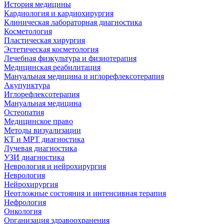
История медицины
Кардиология и кардиохирургия
Клиническая лабораторная диагностика
Косметология
Пластическая хирургия
Эстетическая косметология
Лечебная физкультура и физиотерапия
Медицинская реабилитация
Мануальная медицина и иглорефлексотерапия
Акупунктура
Иглорефлексотерапия
Мануальная медицина
Остеопатия
Медицинское право
Методы визуализации
КТ и МРТ диагностика
Лучевая диагностика
УЗИ диагностика
Неврология и нейрохирургия
Неврология
Нейрохирургия
Неотложные состояния и интенсивная терапия
Нефрология
Онкология
Организация здравоохранения