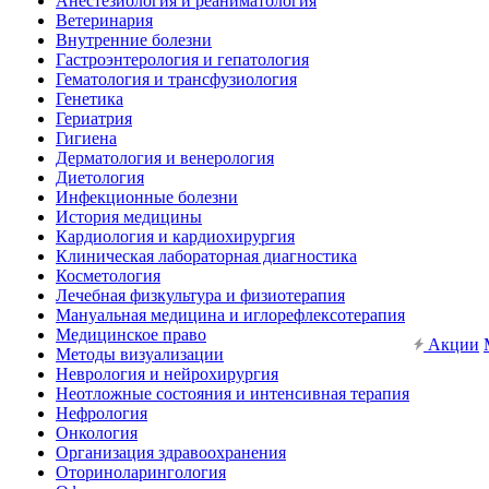
Анестезиология и реаниматология
Ветеринария
Внутренние болезни
Гастроэнтерология и гепатология
Гематология и трансфузиология
Генетика
Гериатрия
Гигиена
Дерматология и венерология
Диетология
Инфекционные болезни
История медицины
Кардиология и кардиохирургия
Клиническая лабораторная диагностика
Косметология
Лечебная физкультура и физиотерапия
Мануальная медицина и иглорефлексотерапия
Медицинское право
Акции
Методы визуализации
Неврология и нейрохирургия
Неотложные состояния и интенсивная терапия
Нефрология
Онкология
Организация здравоохранения
Оториноларингология