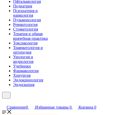
Офтальмология
Педиатрия
Психиатрия и
наркология
Пульмонология
Ревматология
Стоматология
Терапия и общая
врачебная практика
Токсикология
Травматология и
ортопедия
Урология и
андрология
Учебники
Фармакология
Хирургия
Эндокринология
Эндоскопия
Сравнение
0
Избранные товары
0
Корзина
0