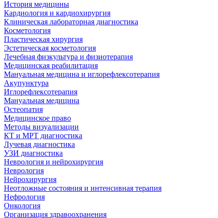
История медицины
Кардиология и кардиохирургия
Клиническая лабораторная диагностика
Косметология
Пластическая хирургия
Эстетическая косметология
Лечебная физкультура и физиотерапия
Медицинская реабилитация
Мануальная медицина и иглорефлексотерапия
Акупунктура
Иглорефлексотерапия
Мануальная медицина
Остеопатия
Медицинское право
Методы визуализации
КТ и МРТ диагностика
Лучевая диагностика
УЗИ диагностика
Неврология и нейрохирургия
Неврология
Нейрохирургия
Неотложные состояния и интенсивная терапия
Нефрология
Онкология
Организация здравоохранения