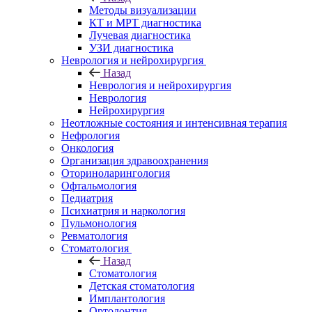
Методы визуализации
КТ и МРТ диагностика
Лучевая диагностика
УЗИ диагностика
Неврология и нейрохирургия
Назад
Неврология и нейрохирургия
Неврология
Нейрохирургия
Неотложные состояния и интенсивная терапия
Нефрология
Онкология
Организация здравоохранения
Оториноларингология
Офтальмология
Педиатрия
Психиатрия и наркология
Пульмонология
Ревматология
Стоматология
Назад
Стоматология
Детская стоматология
Имплантология
Ортодонтия