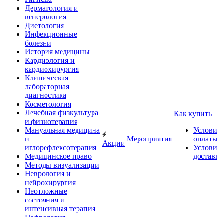
Дерматология и
венерология
Диетология
Инфекционные
болезни
История медицины
Кардиология и
кардиохирургия
Клиническая
лабораторная
диагностика
Косметология
Лечебная физкультура
Как купить
и физиотерапия
Мануальная медицина
Услови
и
Мероприятия
оплат
Акции
иглорефлексотерапия
Услови
Медицинское право
достав
Методы визуализации
Неврология и
нейрохирургия
Неотложные
состояния и
интенсивная терапия