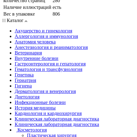
количество страниц
280
Наличие иллюстраций
есть
Вес в упаковке
806
Каталог
Акушерство и гинекология
Аллергология и иммунология
Анатомия человека
Анестезиология и реаниматология
Ветеринария
Внутренние болезни
Гастроэнтерология и гепатология
Гематология и трансфузиология
Генетика
Гериатрия
Гигиена
Дерматология и венерология
Диетология
Инфекционные болезни
История медицины
Кардиология и кардиохирургия
Клиническая лабораторная диагностика
Клиническая лабораторная диагностика
Косметология
Пластическая хирургия