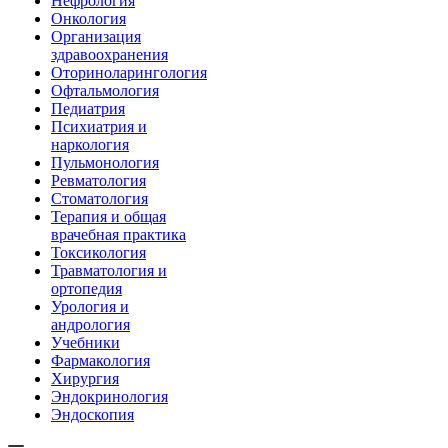
Нефрология
Онкология
Организация
здравоохранения
Оториноларингология
Офтальмология
Педиатрия
Психиатрия и
наркология
Пульмонология
Ревматология
Стоматология
Терапия и общая
врачебная практика
Токсикология
Травматология и
ортопедия
Урология и
андрология
Учебники
Фармакология
Хирургия
Эндокринология
Эндоскопия