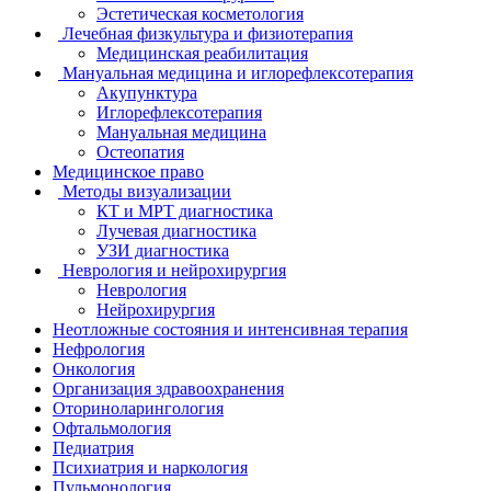
Эстетическая косметология
Лечебная физкультура и физиотерапия
Медицинская реабилитация
Мануальная медицина и иглорефлексотерапия
Акупунктура
Иглорефлексотерапия
Мануальная медицина
Остеопатия
Медицинское право
Методы визуализации
КТ и МРТ диагностика
Лучевая диагностика
УЗИ диагностика
Неврология и нейрохирургия
Неврология
Нейрохирургия
Неотложные состояния и интенсивная терапия
Нефрология
Онкология
Организация здравоохранения
Оториноларингология
Офтальмология
Педиатрия
Психиатрия и наркология
Пульмонология