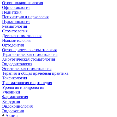
Оториноларингология
Офтальмология
Педиатрия
Психиатрия и наркология
Пульмонология
Ревматология
Стоматология
Детская стоматология
Имплантология
Ортодонтия
Ортопедическая стоматология
Терапевтическая стоматология
Хирургическая стоматология
Эндодонтология
Эстетическая стоматология
Терапия и общая врачебная практика
Токсикология
Травматология и ортопедия
Урология и андрология
Учебники
Фармакология
Хирургия
Эндокринология
Эндоскопия
Акции