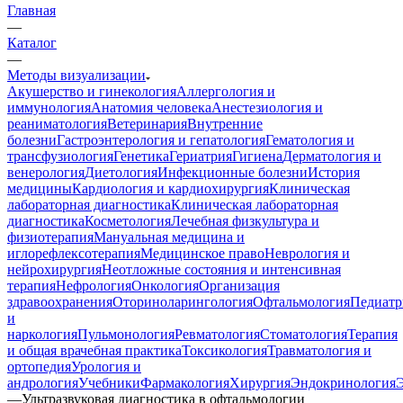
Главная
—
Каталог
—
Методы визуализации
Акушерство и гинекология
Аллергология и
иммунология
Анатомия человека
Анестезиология и
реаниматология
Ветеринария
Внутренние
болезни
Гастроэнтерология и гепатология
Гематология и
трансфузиология
Генетика
Гериатрия
Гигиена
Дерматология и
венерология
Диетология
Инфекционные болезни
История
медицины
Кардиология и кардиохирургия
Клиническая
лабораторная диагностика
Клиническая лабораторная
диагностика
Косметология
Лечебная физкультура и
физиотерапия
Мануальная медицина и
иглорефлексотерапия
Медицинское право
Неврология и
нейрохирургия
Неотложные состояния и интенсивная
терапия
Нефрология
Онкология
Организация
здравоохранения
Оториноларингология
Офтальмология
Педиатр
и
наркология
Пульмонология
Ревматология
Стоматология
Терапия
и общая врачебная практика
Токсикология
Травматология и
ортопедия
Урология и
андрология
Учебники
Фармакология
Хирургия
Эндокринология
—
Ультразвуковая диагностика в офтальмологии