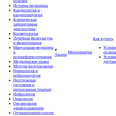
болезни
История медицины
Кардиология и
кардиохирургия
Клиническая
лабораторная
диагностика
Косметология
Лечебная физкультура
Как купить
и физиотерапия
Мануальная медицина
Услови
и
Мероприятия
оплат
Акции
иглорефлексотерапия
Услови
Медицинское право
достав
Методы визуализации
Неврология и
нейрохирургия
Неотложные
состояния и
интенсивная терапия
Нефрология
Онкология
Организация
здравоохранения
Оториноларингология