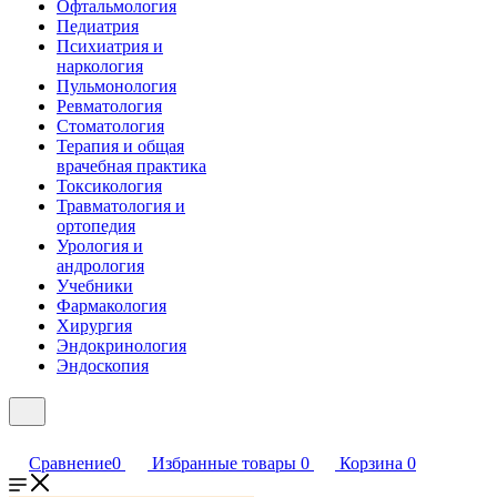
Офтальмология
Педиатрия
Психиатрия и
наркология
Пульмонология
Ревматология
Стоматология
Терапия и общая
врачебная практика
Токсикология
Травматология и
ортопедия
Урология и
андрология
Учебники
Фармакология
Хирургия
Эндокринология
Эндоскопия
Сравнение
0
Избранные товары
0
Корзина
0