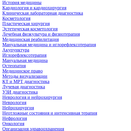
История медицины
Кардиология и кардиохирургия
Клиническая лабораторная диагностика
Косметология
Пластическая хирургия
Эстетическая косметология
Лечебная физкультура и физиотерапия
Медицинская реабилитация
Мануальная медицина и иглорефлексотерапия
Акупунктура
Иглорефлексотерапия
Мануальная медицина
Остеопатия
Медицинское право
Методы визуализации
КТ и МРТ диагностика
Лучевая диагностика
УЗИ диагностика
Неврология и нейрохирургия
Неврология
Нейрохирургия
Неотложные состояния и интенсивная терапия
Нефрология
Онкология
Организация здравоохранения