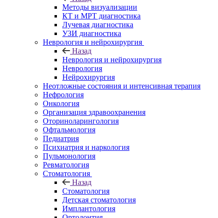
Методы визуализации
КТ и МРТ диагностика
Лучевая диагностика
УЗИ диагностика
Неврология и нейрохирургия
Назад
Неврология и нейрохирургия
Неврология
Нейрохирургия
Неотложные состояния и интенсивная терапия
Нефрология
Онкология
Организация здравоохранения
Оториноларингология
Офтальмология
Педиатрия
Психиатрия и наркология
Пульмонология
Ревматология
Стоматология
Назад
Стоматология
Детская стоматология
Имплантология
Ортодонтия