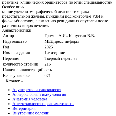
практике, клинических ординаторов по этим специальностям.
Особое вни-
мание уделено эхографической диагностике рака
предстательной железы, пункциям под контролем УЗИ и
фьюжн-биопсиям, выявлению рецидивных опухолей после
различных видов лечения.
Характеристики
Автор
Громов А.И., Капустин В.В.
Издательство
МЕДпресс-информ
Год
2025
Номер издания
1-е издание
Переплет
Твердый переплет
количество страниц
216
Наличие иллюстраций
есть
Вес в упаковке
671
Каталог
Акушерство и гинекология
Аллергология и иммунология
Анатомия человека
Анестезиология и реаниматология
Ветеринария
Внутренние болезни