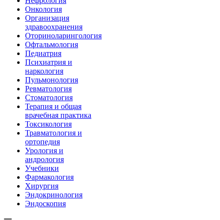
Нефрология
Онкология
Организация
здравоохранения
Оториноларингология
Офтальмология
Педиатрия
Психиатрия и
наркология
Пульмонология
Ревматология
Стоматология
Терапия и общая
врачебная практика
Токсикология
Травматология и
ортопедия
Урология и
андрология
Учебники
Фармакология
Хирургия
Эндокринология
Эндоскопия