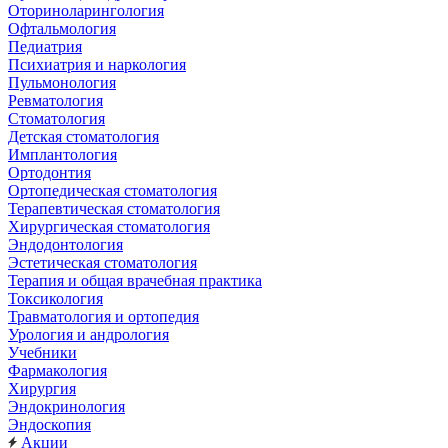
Оториноларингология
Офтальмология
Педиатрия
Психиатрия и наркология
Пульмонология
Ревматология
Стоматология
Детская стоматология
Имплантология
Ортодонтия
Ортопедическая стоматология
Терапевтическая стоматология
Хирургическая стоматология
Эндодонтология
Эстетическая стоматология
Терапия и общая врачебная практика
Токсикология
Травматология и ортопедия
Урология и андрология
Учебники
Фармакология
Хирургия
Эндокринология
Эндоскопия
Акции