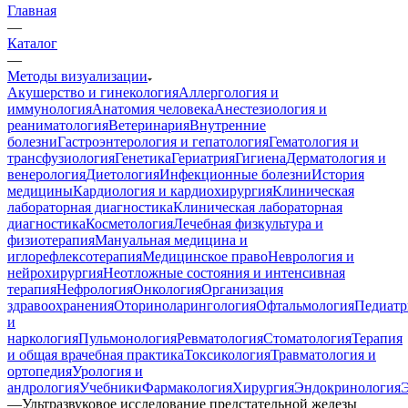
Главная
—
Каталог
—
Методы визуализации
Акушерство и гинекология
Аллергология и
иммунология
Анатомия человека
Анестезиология и
реаниматология
Ветеринария
Внутренние
болезни
Гастроэнтерология и гепатология
Гематология и
трансфузиология
Генетика
Гериатрия
Гигиена
Дерматология и
венерология
Диетология
Инфекционные болезни
История
медицины
Кардиология и кардиохирургия
Клиническая
лабораторная диагностика
Клиническая лабораторная
диагностика
Косметология
Лечебная физкультура и
физиотерапия
Мануальная медицина и
иглорефлексотерапия
Медицинское право
Неврология и
нейрохирургия
Неотложные состояния и интенсивная
терапия
Нефрология
Онкология
Организация
здравоохранения
Оториноларингология
Офтальмология
Педиатр
и
наркология
Пульмонология
Ревматология
Стоматология
Терапия
и общая врачебная практика
Токсикология
Травматология и
ортопедия
Урология и
андрология
Учебники
Фармакология
Хирургия
Эндокринология
—
Ультразвуковое исследование предстательной железы