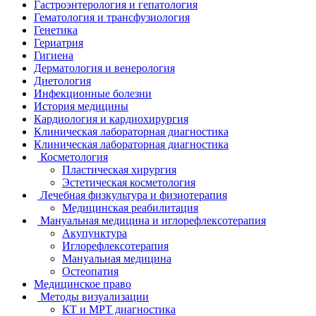
Гастроэнтерология и гепатология
Гематология и трансфузиология
Генетика
Гериатрия
Гигиена
Дерматология и венерология
Диетология
Инфекционные болезни
История медицины
Кардиология и кардиохирургия
Клиническая лабораторная диагностика
Клиническая лабораторная диагностика
Косметология
Пластическая хирургия
Эстетическая косметология
Лечебная физкультура и физиотерапия
Медицинская реабилитация
Мануальная медицина и иглорефлексотерапия
Акупунктура
Иглорефлексотерапия
Мануальная медицина
Остеопатия
Медицинское право
Методы визуализации
КТ и МРТ диагностика