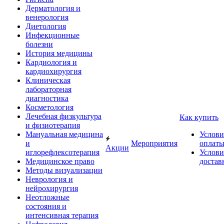
Дерматология и
венерология
Диетология
Инфекционные
болезни
История медицины
Кардиология и
кардиохирургия
Клиническая
лабораторная
диагностика
Косметология
Лечебная физкультура
Как купить
и физиотерапия
Мануальная медицина
Услови
и
Мероприятия
оплат
Акции
иглорефлексотерапия
Услови
Медицинское право
достав
Методы визуализации
Неврология и
нейрохирургия
Неотложные
состояния и
интенсивная терапия