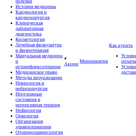
болезни
История медицины
Кардиология и
кардиохирургия
Клиническая
лабораторная
диагностика
Косметология
Лечебная физкультура
Как купить
и физиотерапия
Мануальная медицина
Услови
и
Мероприятия
оплат
Акции
иглорефлексотерапия
Услови
Медицинское право
достав
Методы визуализации
Неврология и
нейрохирургия
Неотложные
состояния и
интенсивная терапия
Нефрология
Онкология
Организация
здравоохранения
Оториноларингология