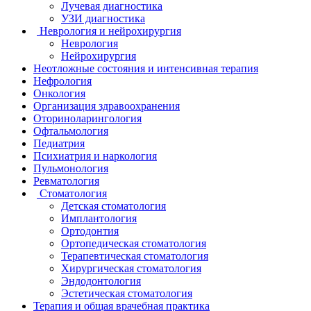
Лучевая диагностика
УЗИ диагностика
Неврология и нейрохирургия
Неврология
Нейрохирургия
Неотложные состояния и интенсивная терапия
Нефрология
Онкология
Организация здравоохранения
Оториноларингология
Офтальмология
Педиатрия
Психиатрия и наркология
Пульмонология
Ревматология
Стоматология
Детская стоматология
Имплантология
Ортодонтия
Ортопедическая стоматология
Терапевтическая стоматология
Хирургическая стоматология
Эндодонтология
Эстетическая стоматология
Терапия и общая врачебная практика