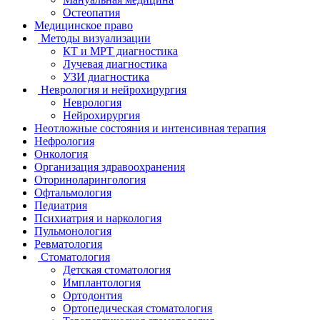
Остеопатия
Медицинское право
Методы визуализации
КТ и МРТ диагностика
Лучевая диагностика
УЗИ диагностика
Неврология и нейрохирургия
Неврология
Нейрохирургия
Неотложные состояния и интенсивная терапия
Нефрология
Онкология
Организация здравоохранения
Оториноларингология
Офтальмология
Педиатрия
Психиатрия и наркология
Пульмонология
Ревматология
Стоматология
Детская стоматология
Имплантология
Ортодонтия
Ортопедическая стоматология