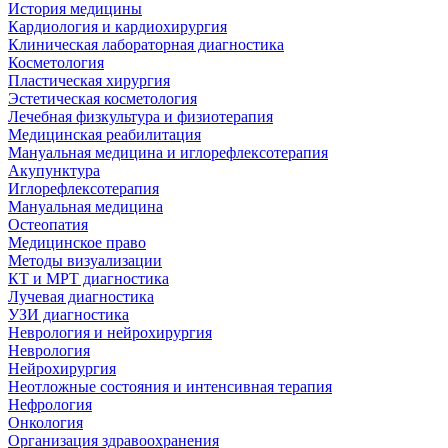
История медицины
Кардиология и кардиохирургия
Клиническая лабораторная диагностика
Косметология
Пластическая хирургия
Эстетическая косметология
Лечебная физкультура и физиотерапия
Медицинская реабилитация
Мануальная медицина и иглорефлексотерапия
Акупунктура
Иглорефлексотерапия
Мануальная медицина
Остеопатия
Медицинское право
Методы визуализации
КТ и МРТ диагностика
Лучевая диагностика
УЗИ диагностика
Неврология и нейрохирургия
Неврология
Нейрохирургия
Неотложные состояния и интенсивная терапия
Нефрология
Онкология
Организация здравоохранения