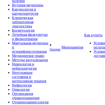
болезни
История медицины
Кардиология и
кардиохирургия
Клиническая
лабораторная
диагностика
Косметология
Лечебная физкультура
Как купить
и физиотерапия
Мануальная медицина
Услови
и
Мероприятия
оплат
Акции
иглорефлексотерапия
Услови
Медицинское право
достав
Методы визуализации
Неврология и
нейрохирургия
Неотложные
состояния и
интенсивная терапия
Нефрология
Онкология
Организация
здравоохранения
Оториноларингология