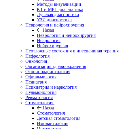
Методы визуализации
КТ и МРТ диагностика
Лучевая диагностика
УЗИ диагностика
Неврология и нейрохирургия
Назад
Неврология и нейрохирургия
Неврология
Нейрохирургия
Неотложные состояния и интенсивная терапия
Нефрология
Онкология
Организация здравоохранения
Оториноларингология
Офтальмология
Педиатрия
Психиатрия и наркология
Пульмонология
Ревматология
Стоматология
Назад
Стоматология
Детская стоматология
Имплантология
Ортодонтия