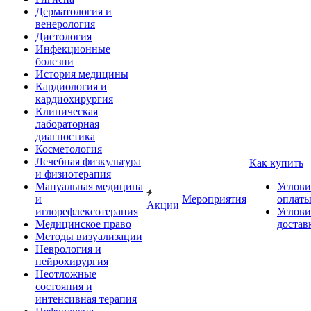
Дерматология и
венерология
Диетология
Инфекционные
болезни
История медицины
Кардиология и
кардиохирургия
Клиническая
лабораторная
диагностика
Косметология
Лечебная физкультура
Как купить
и физиотерапия
Мануальная медицина
Услови
и
Мероприятия
оплат
Акции
иглорефлексотерапия
Услови
Медицинское право
достав
Методы визуализации
Неврология и
нейрохирургия
Неотложные
состояния и
интенсивная терапия