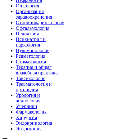
Нефрология
Онкология
Организация
здравоохранения
Оториноларингология
Офтальмология
Педиатрия
Психиатрия и
наркология
Пульмонология
Ревматология
Стоматология
Терапия и общая
врачебная практика
Токсикология
Травматология и
ортопедия
Урология и
андрология
Учебники
Фармакология
Хирургия
Эндокринология
Эндоскопия