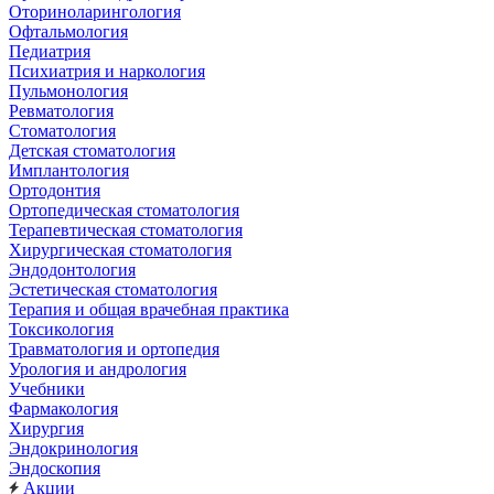
Оториноларингология
Офтальмология
Педиатрия
Психиатрия и наркология
Пульмонология
Ревматология
Стоматология
Детская стоматология
Имплантология
Ортодонтия
Ортопедическая стоматология
Терапевтическая стоматология
Хирургическая стоматология
Эндодонтология
Эстетическая стоматология
Терапия и общая врачебная практика
Токсикология
Травматология и ортопедия
Урология и андрология
Учебники
Фармакология
Хирургия
Эндокринология
Эндоскопия
Акции