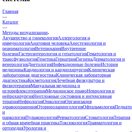
Главная
—
Каталог
—
Методы визуализации
Акушерство и гинекология
Аллергология и
иммунология
Анатомия человека
Анестезиология и
реаниматология
Ветеринария
Внутренние
болезни
Гастроэнтерология и гепатология
Гематология и
трансфузиология
Генетика
Гериатрия
Гигиена
Дерматология и
венерология
Диетология
Инфекционные болезни
История
медицины
Кардиология и кардиохирургия
Клиническая
лабораторная диагностика
Клиническая лабораторная
диагностика
Косметология
Лечебная физкультура и
физиотерапия
Мануальная медицина и
иглорефлексотерапия
Медицинское право
Неврология и
нейрохирургия
Неотложные состояния и интенсивная
терапия
Нефрология
Онкология
Организация
здравоохранения
Оториноларингология
Офтальмология
Педиатр
и
наркология
Пульмонология
Ревматология
Стоматология
Терапия
и общая врачебная практика
Токсикология
Травматология и
ортопедия
Урология и