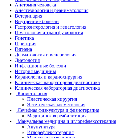
Анатомия человека
Анестезиология и реаниматология
Ветеринария
Внутренние болезни
Гастроэнтерология и гепатология
Гематология и трансфузиология
Генетика
Гериатрия
Гигиена
Дерматология и венерология
Диетология
Инфекционные болезни
История медицины
Кардиология и кардиохирургия
Клиническая лабораторная диагностика
Клиническая лабораторная диагностика
Косметология
Пластическая хирургия
Эстетическая косметология
Лечебная физкультура и физиотерапия
Медицинская реабилитация
Мануальная медицина и иглорефлексотерапия
Акупунктура
Иглорефлексотерапия
Мануальная медицина