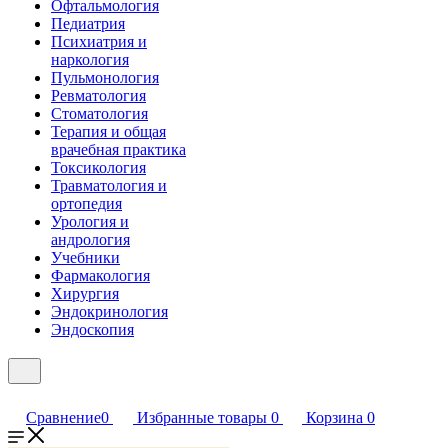
Офтальмология
Педиатрия
Психиатрия и
наркология
Пульмонология
Ревматология
Стоматология
Терапия и общая
врачебная практика
Токсикология
Травматология и
ортопедия
Урология и
андрология
Учебники
Фармакология
Хирургия
Эндокринология
Эндоскопия
Сравнение
0
Избранные товары
0
Корзина
0