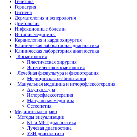
Генетика
Гериатрия
Гигиена
Дерматология и венерология
Диетология
Инфекционные болезни
История медицины
Кардиология и кардиохирургия
Клиническая лабораторная диагностика
Клиническая лабораторная диагностика
Косметология
Пластическая хирургия
Эстетическая косметология
Лечебная физкультура и физиотерапия
Медицинская реабилитация
Мануальная медицина и иглорефлексотерапия
Акупунктура
Иглорефлексотерапия
Мануальная медицина
Остеопатия
Медицинское право
Методы визуализации
КТ и МРТ диагностика
Лучевая диагностика
УЗИ диагностика