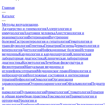
Главная
—
Каталог
—
Методы визуализации
Акушерство и гинекология
Аллергология и
иммунология
Анатомия человека
Анестезиология и
реаниматология
Ветеринария
Внутренние
болезни
Гастроэнтерология и гепатология
Гематология и
трансфузиология
Генетика
Гериатрия
Гигиена
Дерматология и
венерология
Диетология
Инфекционные болезни
История
медицины
Кардиология и кардиохирургия
Клиническая
лабораторная диагностика
Клиническая лабораторная
диагностика
Косметология
Лечебная физкультура и
физиотерапия
Мануальная медицина и
иглорефлексотерапия
Медицинское право
Неврология и
нейрохирургия
Неотложные состояния и интенсивная
терапия
Нефрология
Онкология
Организация
здравоохранения
Оториноларингология
Офтальмология
Педиатр
и
наркология
Пульмонология
Ревматология
Стоматология
Терапия
и общая врачебная практика
Токсикология
Травматология и
ортопедия
Урология и
андрология
Учебники
Фармакология
Хирургия
Эндокринология