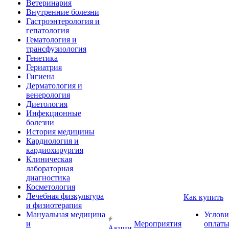
Ветеринария
Внутренние болезни
Гастроэнтерология и
гепатология
Гематология и
трансфузиология
Генетика
Гериатрия
Гигиена
Дерматология и
венерология
Диетология
Инфекционные
болезни
История медицины
Кардиология и
кардиохирургия
Клиническая
лабораторная
диагностика
Косметология
Лечебная физкультура
Как купить
и физиотерапия
Мануальная медицина
Услови
и
Мероприятия
оплат
Акции