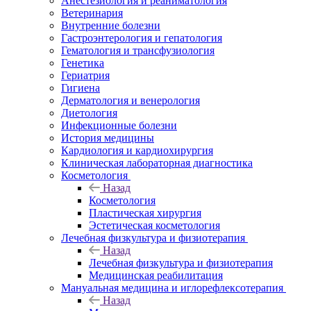
Анестезиология и реаниматология
Ветеринария
Внутренние болезни
Гастроэнтерология и гепатология
Гематология и трансфузиология
Генетика
Гериатрия
Гигиена
Дерматология и венерология
Диетология
Инфекционные болезни
История медицины
Кардиология и кардиохирургия
Клиническая лабораторная диагностика
Косметология
Назад
Косметология
Пластическая хирургия
Эстетическая косметология
Лечебная физкультура и физиотерапия
Назад
Лечебная физкультура и физиотерапия
Медицинская реабилитация
Мануальная медицина и иглорефлексотерапия
Назад