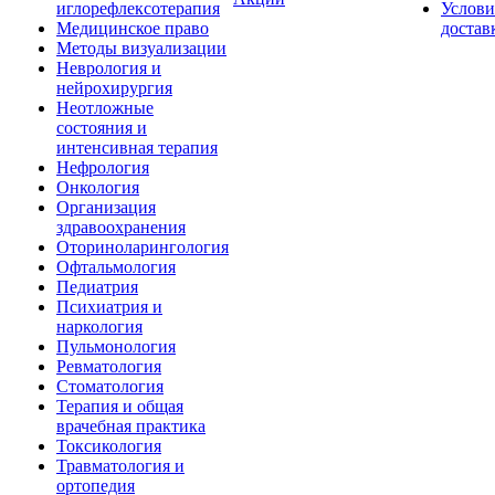
иглорефлексотерапия
Услови
Медицинское право
достав
Методы визуализации
Неврология и
нейрохирургия
Неотложные
состояния и
интенсивная терапия
Нефрология
Онкология
Организация
здравоохранения
Оториноларингология
Офтальмология
Педиатрия
Психиатрия и
наркология
Пульмонология
Ревматология
Стоматология
Терапия и общая
врачебная практика
Токсикология
Травматология и
ортопедия