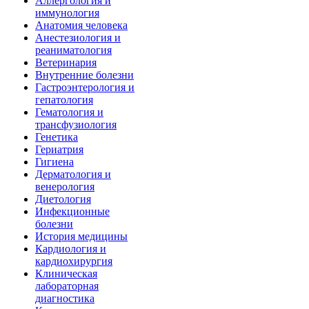
Аллергология и
иммунология
Анатомия человека
Анестезиология и
реаниматология
Ветеринария
Внутренние болезни
Гастроэнтерология и
гепатология
Гематология и
трансфузиология
Генетика
Гериатрия
Гигиена
Дерматология и
венерология
Диетология
Инфекционные
болезни
История медицины
Кардиология и
кардиохирургия
Клиническая
лабораторная
диагностика