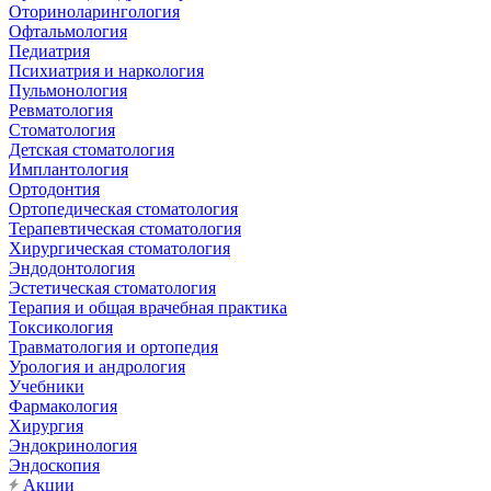
Оториноларингология
Офтальмология
Педиатрия
Психиатрия и наркология
Пульмонология
Ревматология
Стоматология
Детская стоматология
Имплантология
Ортодонтия
Ортопедическая стоматология
Терапевтическая стоматология
Хирургическая стоматология
Эндодонтология
Эстетическая стоматология
Терапия и общая врачебная практика
Токсикология
Травматология и ортопедия
Урология и андрология
Учебники
Фармакология
Хирургия
Эндокринология
Эндоскопия
Акции