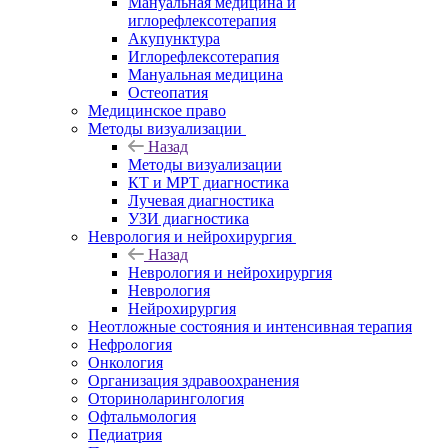
Мануальная медицина и
иглорефлексотерапия
Акупунктура
Иглорефлексотерапия
Мануальная медицина
Остеопатия
Медицинское право
Методы визуализации
Назад
Методы визуализации
КТ и МРТ диагностика
Лучевая диагностика
УЗИ диагностика
Неврология и нейрохирургия
Назад
Неврология и нейрохирургия
Неврология
Нейрохирургия
Неотложные состояния и интенсивная терапия
Нефрология
Онкология
Организация здравоохранения
Оториноларингология
Офтальмология
Педиатрия