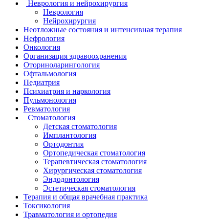
Неврология и нейрохирургия
Неврология
Нейрохирургия
Неотложные состояния и интенсивная терапия
Нефрология
Онкология
Организация здравоохранения
Оториноларингология
Офтальмология
Педиатрия
Психиатрия и наркология
Пульмонология
Ревматология
Стоматология
Детская стоматология
Имплантология
Ортодонтия
Ортопедическая стоматология
Терапевтическая стоматология
Хирургическая стоматология
Эндодонтология
Эстетическая стоматология
Терапия и общая врачебная практика
Токсикология
Травматология и ортопедия