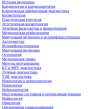
История медицины
Кардиология и кардиохирургия
Клиническая лабораторная диагностика
Косметология
Пластическая хирургия
Эстетическая косметология
Лечебная физкультура и физиотерапия
Медицинская реабилитация
Мануальная медицина и иглорефлексотерапия
Акупунктура
Иглорефлексотерапия
Мануальная медицина
Остеопатия
Медицинское право
Методы визуализации
КТ и МРТ диагностика
Лучевая диагностика
УЗИ диагностика
Неврология и нейрохирургия
Неврология
Нейрохирургия
Неотложные состояния и интенсивная терапия
Нефрология
Онкология
Организация здравоохранения