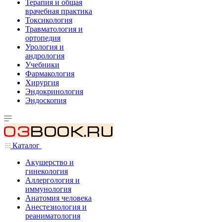
Терапия и общая
врачебная практика
Токсикология
Травматология и
ортопедия
Урология и
андрология
Учебники
Фармакология
Хирургия
Эндокринология
Эндоскопия
Каталог
Акушерство и
гинекология
Аллергология и
иммунология
Анатомия человека
Анестезиология и
реаниматология