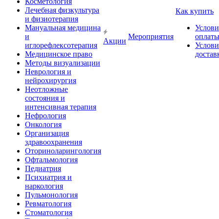
Косметология
Лечебная физкультура
Как купить
и физиотерапия
Мануальная медицина
Услови
и
Мероприятия
оплат
Акции
иглорефлексотерапия
Услови
Медицинское право
достав
Методы визуализации
Неврология и
нейрохирургия
Неотложные
состояния и
интенсивная терапия
Нефрология
Онкология
Организация
здравоохранения
Оториноларингология
Офтальмология
Педиатрия
Психиатрия и
наркология
Пульмонология
Ревматология
Стоматология