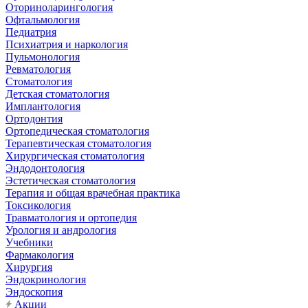
Оториноларингология
Офтальмология
Педиатрия
Психиатрия и наркология
Пульмонология
Ревматология
Стоматология
Детская стоматология
Имплантология
Ортодонтия
Ортопедическая стоматология
Терапевтическая стоматология
Хирургическая стоматология
Эндодонтология
Эстетическая стоматология
Терапия и общая врачебная практика
Токсикология
Травматология и ортопедия
Урология и андрология
Учебники
Фармакология
Хирургия
Эндокринология
Эндоскопия
Акции