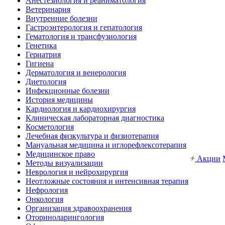
Анестезиология и реаниматология
Ветеринария
Внутренние болезни
Гастроэнтерология и гепатология
Гематология и трансфузиология
Генетика
Гериатрия
Гигиена
Дерматология и венерология
Диетология
Инфекционные болезни
История медицины
Кардиология и кардиохирургия
Клиническая лабораторная диагностика
Косметология
Лечебная физкультура и физиотерапия
Мануальная медицина и иглорефлексотерапия
Медицинское право
Акции
Методы визуализации
Неврология и нейрохирургия
Неотложные состояния и интенсивная терапия
Нефрология
Онкология
Организация здравоохранения
Оториноларингология