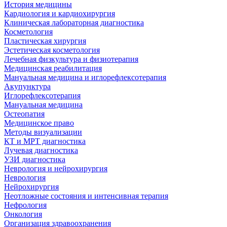
История медицины
Кардиология и кардиохирургия
Клиническая лабораторная диагностика
Косметология
Пластическая хирургия
Эстетическая косметология
Лечебная физкультура и физиотерапия
Медицинская реабилитация
Мануальная медицина и иглорефлексотерапия
Акупунктура
Иглорефлексотерапия
Мануальная медицина
Остеопатия
Медицинское право
Методы визуализации
КТ и МРТ диагностика
Лучевая диагностика
УЗИ диагностика
Неврология и нейрохирургия
Неврология
Нейрохирургия
Неотложные состояния и интенсивная терапия
Нефрология
Онкология
Организация здравоохранения