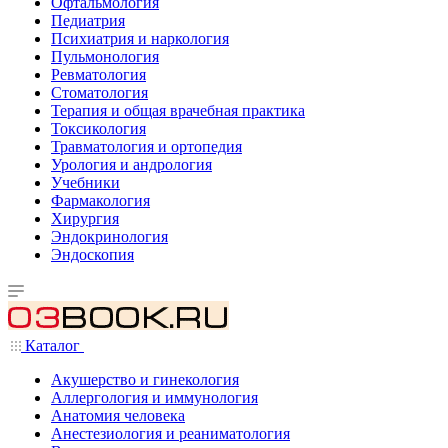
Офтальмология
Педиатрия
Психиатрия и наркология
Пульмонология
Ревматология
Стоматология
Терапия и общая врачебная практика
Токсикология
Травматология и ортопедия
Урология и андрология
Учебники
Фармакология
Хирургия
Эндокринология
Эндоскопия
Каталог
Акушерство и гинекология
Аллергология и иммунология
Анатомия человека
Анестезиология и реаниматология