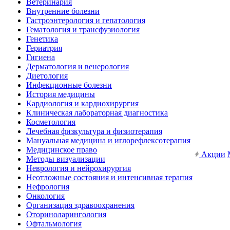
Ветеринария
Внутренние болезни
Гастроэнтерология и гепатология
Гематология и трансфузиология
Генетика
Гериатрия
Гигиена
Дерматология и венерология
Диетология
Инфекционные болезни
История медицины
Кардиология и кардиохирургия
Клиническая лабораторная диагностика
Косметология
Лечебная физкультура и физиотерапия
Мануальная медицина и иглорефлексотерапия
Медицинское право
Акции
Методы визуализации
Неврология и нейрохирургия
Неотложные состояния и интенсивная терапия
Нефрология
Онкология
Организация здравоохранения
Оториноларингология
Офтальмология