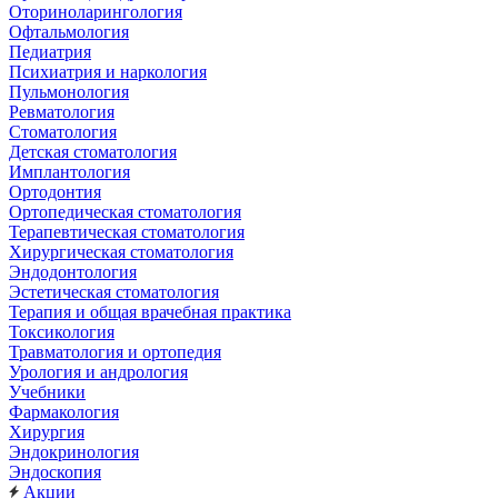
Оториноларингология
Офтальмология
Педиатрия
Психиатрия и наркология
Пульмонология
Ревматология
Стоматология
Детская стоматология
Имплантология
Ортодонтия
Ортопедическая стоматология
Терапевтическая стоматология
Хирургическая стоматология
Эндодонтология
Эстетическая стоматология
Терапия и общая врачебная практика
Токсикология
Травматология и ортопедия
Урология и андрология
Учебники
Фармакология
Хирургия
Эндокринология
Эндоскопия
Акции