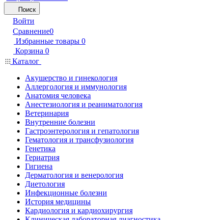
Поиск
Войти
Сравнение
0
Избранные товары
0
Корзина
0
Каталог
Акушерство и гинекология
Аллергология и иммунология
Анатомия человека
Анестезиология и реаниматология
Ветеринария
Внутренние болезни
Гастроэнтерология и гепатология
Гематология и трансфузиология
Генетика
Гериатрия
Гигиена
Дерматология и венерология
Диетология
Инфекционные болезни
История медицины
Кардиология и кардиохирургия
Клиническая лабораторная диагностика