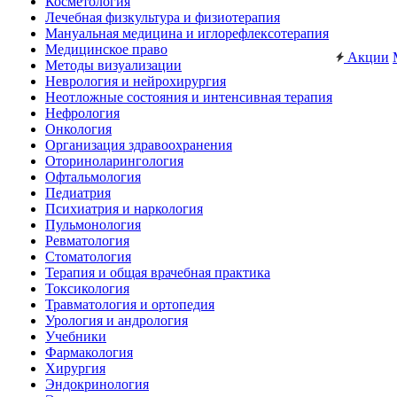
Косметология
Лечебная физкультура и физиотерапия
Мануальная медицина и иглорефлексотерапия
Медицинское право
Акции
Методы визуализации
Неврология и нейрохирургия
Неотложные состояния и интенсивная терапия
Нефрология
Онкология
Организация здравоохранения
Оториноларингология
Офтальмология
Педиатрия
Психиатрия и наркология
Пульмонология
Ревматология
Стоматология
Терапия и общая врачебная практика
Токсикология
Травматология и ортопедия
Урология и андрология
Учебники
Фармакология
Хирургия
Эндокринология