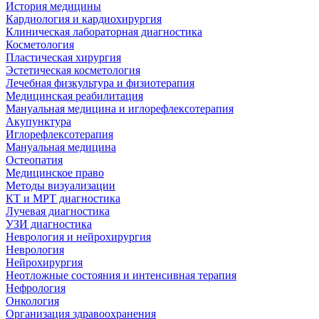
История медицины
Кардиология и кардиохирургия
Клиническая лабораторная диагностика
Косметология
Пластическая хирургия
Эстетическая косметология
Лечебная физкультура и физиотерапия
Медицинская реабилитация
Мануальная медицина и иглорефлексотерапия
Акупунктура
Иглорефлексотерапия
Мануальная медицина
Остеопатия
Медицинское право
Методы визуализации
КТ и МРТ диагностика
Лучевая диагностика
УЗИ диагностика
Неврология и нейрохирургия
Неврология
Нейрохирургия
Неотложные состояния и интенсивная терапия
Нефрология
Онкология
Организация здравоохранения