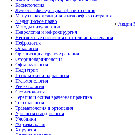
Косметология
Лечебная физкультура и физиотерапия
Мануальная медицина и иглорефлексотерапия
Медицинское право
Акции
Методы визуализации
Неврология и нейрохирургия
Неотложные состояния и интенсивная терапия
Нефрология
Онкология
Организация здравоохранения
Оториноларингология
Офтальмология
Педиатрия
Психиатрия и наркология
Пульмонология
Ревматология
Стоматология
Терапия и общая врачебная практика
Токсикология
Травматология и ортопедия
Урология и андрология
Учебники
Фармакология
Хирургия