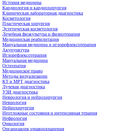
История медицины
Кардиология и кардиохирургия
Клиническая лабораторная диагностика
Косметология
Пластическая хирургия
Эстетическая косметология
Лечебная физкультура и физиотерапия
Медицинская реабилитация
Мануальная медицина и иглорефлексотерапия
Акупунктура
Иглорефлексотерапия
Мануальная медицина
Остеопатия
Медицинское право
Методы визуализации
КТ и МРТ диагностика
Лучевая диагностика
УЗИ диагностика
Неврология и нейрохирургия
Неврология
Нейрохирургия
Неотложные состояния и интенсивная терапия
Нефрология
Онкология
Организация здравоохранения