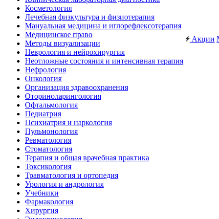
Косметология
Лечебная физкультура и физиотерапия
Мануальная медицина и иглорефлексотерапия
Медицинское право
Акции
Методы визуализации
Неврология и нейрохирургия
Неотложные состояния и интенсивная терапия
Нефрология
Онкология
Организация здравоохранения
Оториноларингология
Офтальмология
Педиатрия
Психиатрия и наркология
Пульмонология
Ревматология
Стоматология
Терапия и общая врачебная практика
Токсикология
Травматология и ортопедия
Урология и андрология
Учебники
Фармакология
Хирургия