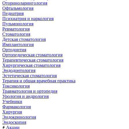
Оториноларингология
Офтальмология
Педиатрия
Психиатрия и наркология
Пульмонология
Ревматология
Стоматология
Детская стоматология
Имплантология
Ортодонтия
Ортопедическая стоматология
Терапевтическая стоматология
Хирургическая стоматология
Эндодонтология
Эстетическая стоматология
Терапия и общая врачебная практика
Токсикология
Травматология и ортопедия
Урология и андрология
Учебники
Фармакология
Хирургия
Эндокринология
Эндоскопия
Акции