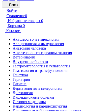
Поиск
Войти
Сравнение
0
Избранные товары
0
Корзина
0
Каталог
Акушерство и гинекология
Аллергология и иммунология
Анатомия человека
Анестезиология и реаниматология
Ветеринария
Внутренние болезни
Гастроэнтерология и гепатология
Гематология и трансфузиология
Генетика
Гериатрия
Гигиена
Дерматология и венерология
Диетология
Инфекционные болезни
История медицины
Кардиология и кардиохирургия
Клиническая лабораторная диагностика