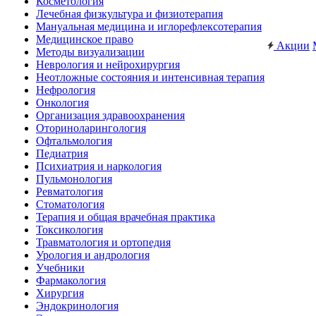
Косметология
Лечебная физкультура и физиотерапия
Мануальная медицина и иглорефлексотерапия
Медицинское право
Акции
Методы визуализации
Неврология и нейрохирургия
Неотложные состояния и интенсивная терапия
Нефрология
Онкология
Организация здравоохранения
Оториноларингология
Офтальмология
Педиатрия
Психиатрия и наркология
Пульмонология
Ревматология
Стоматология
Терапия и общая врачебная практика
Токсикология
Травматология и ортопедия
Урология и андрология
Учебники
Фармакология
Хирургия
Эндокринология