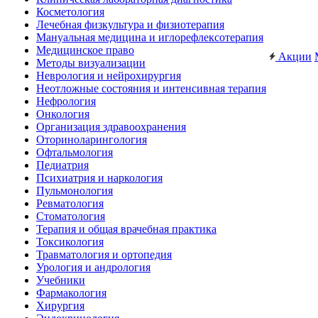
Косметология
Лечебная физкультура и физиотерапия
Мануальная медицина и иглорефлексотерапия
Медицинское право
Акции
Методы визуализации
Неврология и нейрохирургия
Неотложные состояния и интенсивная терапия
Нефрология
Онкология
Организация здравоохранения
Оториноларингология
Офтальмология
Педиатрия
Психиатрия и наркология
Пульмонология
Ревматология
Стоматология
Терапия и общая врачебная практика
Токсикология
Травматология и ортопедия
Урология и андрология
Учебники
Фармакология
Хирургия