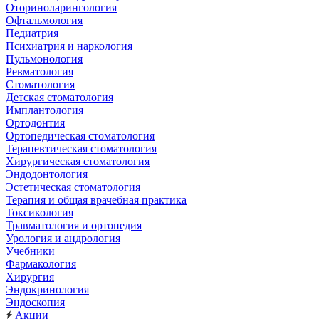
Оториноларингология
Офтальмология
Педиатрия
Психиатрия и наркология
Пульмонология
Ревматология
Стоматология
Детская стоматология
Имплантология
Ортодонтия
Ортопедическая стоматология
Терапевтическая стоматология
Хирургическая стоматология
Эндодонтология
Эстетическая стоматология
Терапия и общая врачебная практика
Токсикология
Травматология и ортопедия
Урология и андрология
Учебники
Фармакология
Хирургия
Эндокринология
Эндоскопия
Акции