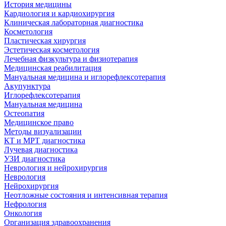
История медицины
Кардиология и кардиохирургия
Клиническая лабораторная диагностика
Косметология
Пластическая хирургия
Эстетическая косметология
Лечебная физкультура и физиотерапия
Медицинская реабилитация
Мануальная медицина и иглорефлексотерапия
Акупунктура
Иглорефлексотерапия
Мануальная медицина
Остеопатия
Медицинское право
Методы визуализации
КТ и МРТ диагностика
Лучевая диагностика
УЗИ диагностика
Неврология и нейрохирургия
Неврология
Нейрохирургия
Неотложные состояния и интенсивная терапия
Нефрология
Онкология
Организация здравоохранения