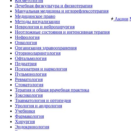
Косметология
Лечебная физкультура и физиотерапия
Мануальная медицина и иглорефлексотерапия
Медицинское право
Акции
Методы визуализации
Неврология и нейрохирургия
Неотложные состояния и интенсивная терапия
Нефрология
Онкология
Организация здравоохранения
Оториноларингология
Офтальмология
Педиатрия
Психиатрия и наркология
Пульмонология
Ревматология
Стоматология
Терапия и общая врачебная практика
Токсикология
Травматология и ортопедия
Урология и андрология
Учебники
Фармакология
Хирургия
Эндокринология