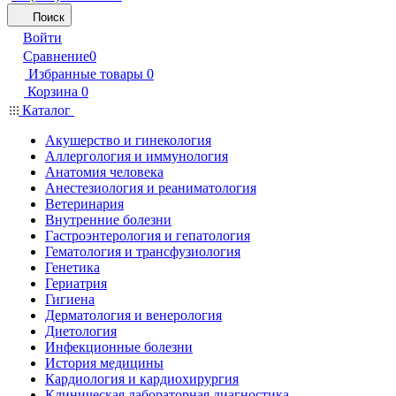
Поиск
Войти
Сравнение
0
Избранные товары
0
Корзина
0
Каталог
Акушерство и гинекология
Аллергология и иммунология
Анатомия человека
Анестезиология и реаниматология
Ветеринария
Внутренние болезни
Гастроэнтерология и гепатология
Гематология и трансфузиология
Генетика
Гериатрия
Гигиена
Дерматология и венерология
Диетология
Инфекционные болезни
История медицины
Кардиология и кардиохирургия
Клиническая лабораторная диагностика