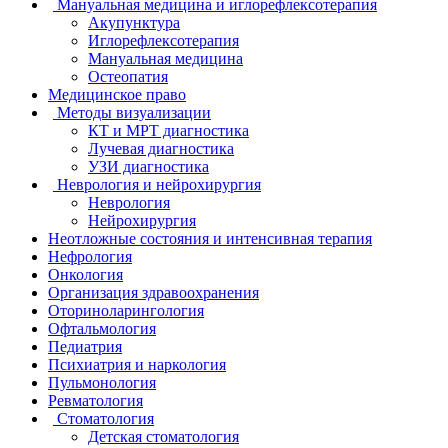
Мануальная медицина и иглорефлексотерапия
Акупунктура
Иглорефлексотерапия
Мануальная медицина
Остеопатия
Медицинское право
Методы визуализации
КТ и МРТ диагностика
Лучевая диагностика
УЗИ диагностика
Неврология и нейрохирургия
Неврология
Нейрохирургия
Неотложные состояния и интенсивная терапия
Нефрология
Онкология
Организация здравоохранения
Оториноларингология
Офтальмология
Педиатрия
Психиатрия и наркология
Пульмонология
Ревматология
Стоматология
Детская стоматология