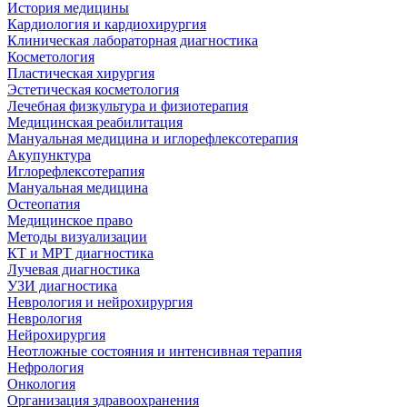
История медицины
Кардиология и кардиохирургия
Клиническая лабораторная диагностика
Косметология
Пластическая хирургия
Эстетическая косметология
Лечебная физкультура и физиотерапия
Медицинская реабилитация
Мануальная медицина и иглорефлексотерапия
Акупунктура
Иглорефлексотерапия
Мануальная медицина
Остеопатия
Медицинское право
Методы визуализации
КТ и МРТ диагностика
Лучевая диагностика
УЗИ диагностика
Неврология и нейрохирургия
Неврология
Нейрохирургия
Неотложные состояния и интенсивная терапия
Нефрология
Онкология
Организация здравоохранения