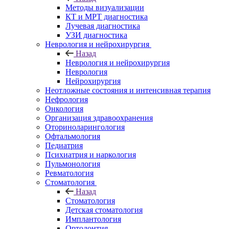
Методы визуализации
КТ и МРТ диагностика
Лучевая диагностика
УЗИ диагностика
Неврология и нейрохирургия
Назад
Неврология и нейрохирургия
Неврология
Нейрохирургия
Неотложные состояния и интенсивная терапия
Нефрология
Онкология
Организация здравоохранения
Оториноларингология
Офтальмология
Педиатрия
Психиатрия и наркология
Пульмонология
Ревматология
Стоматология
Назад
Стоматология
Детская стоматология
Имплантология
Ортодонтия