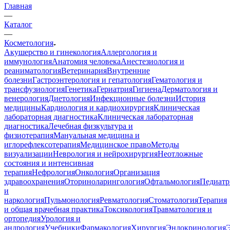
Главная
—
Каталог
—
Косметология
Акушерство и гинекология
Аллергология и
иммунология
Анатомия человека
Анестезиология и
реаниматология
Ветеринария
Внутренние
болезни
Гастроэнтерология и гепатология
Гематология и
трансфузиология
Генетика
Гериатрия
Гигиена
Дерматология и
венерология
Диетология
Инфекционные болезни
История
медицины
Кардиология и кардиохирургия
Клиническая
лабораторная диагностика
Клиническая лабораторная
диагностика
Лечебная физкультура и
физиотерапия
Мануальная медицина и
иглорефлексотерапия
Медицинское право
Методы
визуализации
Неврология и нейрохирургия
Неотложные
состояния и интенсивная
терапия
Нефрология
Онкология
Организация
здравоохранения
Оториноларингология
Офтальмология
Педиатр
и
наркология
Пульмонология
Ревматология
Стоматология
Терапия
и общая врачебная практика
Токсикология
Травматология и
ортопедия
Урология и
андрология
Учебники
Фармакология
Хирургия
Эндокринология