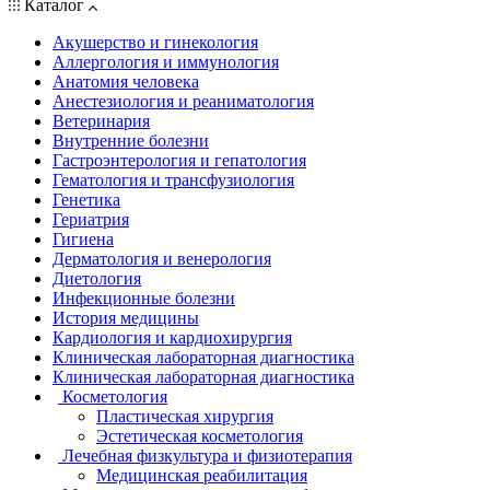
Каталог
Акушерство и гинекология
Аллергология и иммунология
Анатомия человека
Анестезиология и реаниматология
Ветеринария
Внутренние болезни
Гастроэнтерология и гепатология
Гематология и трансфузиология
Генетика
Гериатрия
Гигиена
Дерматология и венерология
Диетология
Инфекционные болезни
История медицины
Кардиология и кардиохирургия
Клиническая лабораторная диагностика
Клиническая лабораторная диагностика
Косметология
Пластическая хирургия
Эстетическая косметология
Лечебная физкультура и физиотерапия
Медицинская реабилитация