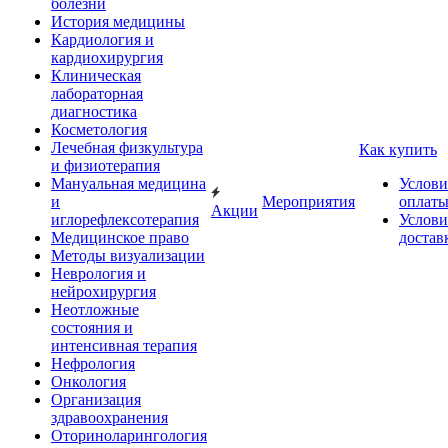
болезни
История медицины
Кардиология и
кардиохирургия
Клиническая
лабораторная
диагностика
Косметология
Лечебная физкультура
Как купить
и физиотерапия
Мануальная медицина
Услови
и
Мероприятия
оплат
Акции
иглорефлексотерапия
Услови
Медицинское право
достав
Методы визуализации
Неврология и
нейрохирургия
Неотложные
состояния и
интенсивная терапия
Нефрология
Онкология
Организация
здравоохранения
Оториноларингология