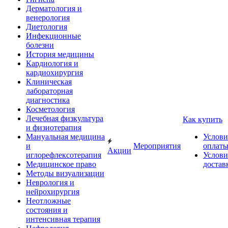
Дерматология и
венерология
Диетология
Инфекционные
болезни
История медицины
Кардиология и
кардиохирургия
Клиническая
лабораторная
диагностика
Косметология
Лечебная физкультура
Как купить
и физиотерапия
Мануальная медицина
Услови
и
Мероприятия
оплат
Акции
иглорефлексотерапия
Услови
Медицинское право
достав
Методы визуализации
Неврология и
нейрохирургия
Неотложные
состояния и
интенсивная терапия