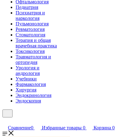
Офтальмология
Педиатрия
Психиатрия и
наркология
Пульмонология
Ревматология
Стоматология
Терапия и общая
врачебная практика
Токсикология
Травматология и
ортопедия
Урология и
андрология
Учебники
Фармакология
Хирургия
Эндокринология
Эндоскопия
Сравнение
0
Избранные товары
0
Корзина
0