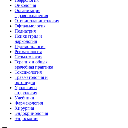
Нефрология
Онкология
Организация
здравоохранения
Оториноларингология
Офтальмология
Педиатрия
Психиатрия и
наркология
Пульмонология
Ревматология
Стоматология
Терапия и общая
врачебная практика
Токсикология
Травматология и
ортопедия
Урология и
андрология
Учебники
Фармакология
Хирургия
Эндокринология
Эндоскопия