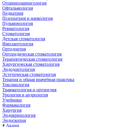
Оториноларингология
Офтальмология
Педиатрия
Психиатрия и наркология
Пульмонология
Ревматология
Стоматология
Детская стоматология
Имплантология
Ортодонтия
Ортопедическая стоматология
Терапевтическая стоматология
Хирургическая стоматология
Эндодонтология
Эстетическая стоматология
Терапия и общая врачебная практика
Токсикология
Травматология и ортопедия
Урология и андрология
Учебники
Фармакология
Хирургия
Эндокринология
Эндоскопия
Акции