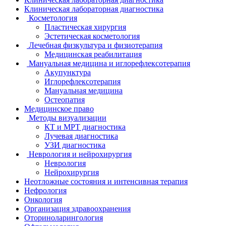
Клиническая лабораторная диагностика
Косметология
Пластическая хирургия
Эстетическая косметология
Лечебная физкультура и физиотерапия
Медицинская реабилитация
Мануальная медицина и иглорефлексотерапия
Акупунктура
Иглорефлексотерапия
Мануальная медицина
Остеопатия
Медицинское право
Методы визуализации
КТ и МРТ диагностика
Лучевая диагностика
УЗИ диагностика
Неврология и нейрохирургия
Неврология
Нейрохирургия
Неотложные состояния и интенсивная терапия
Нефрология
Онкология
Организация здравоохранения
Оториноларингология