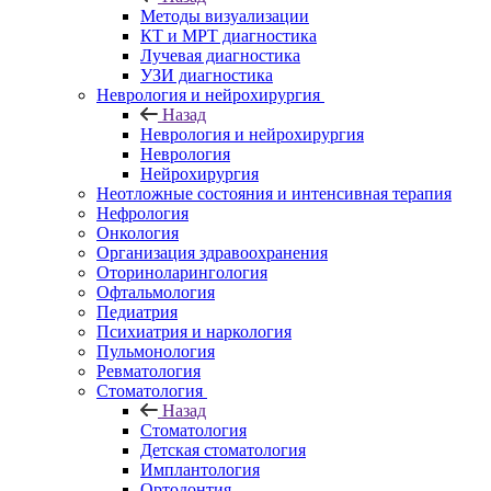
Методы визуализации
КТ и МРТ диагностика
Лучевая диагностика
УЗИ диагностика
Неврология и нейрохирургия
Назад
Неврология и нейрохирургия
Неврология
Нейрохирургия
Неотложные состояния и интенсивная терапия
Нефрология
Онкология
Организация здравоохранения
Оториноларингология
Офтальмология
Педиатрия
Психиатрия и наркология
Пульмонология
Ревматология
Стоматология
Назад
Стоматология
Детская стоматология
Имплантология
Ортодонтия