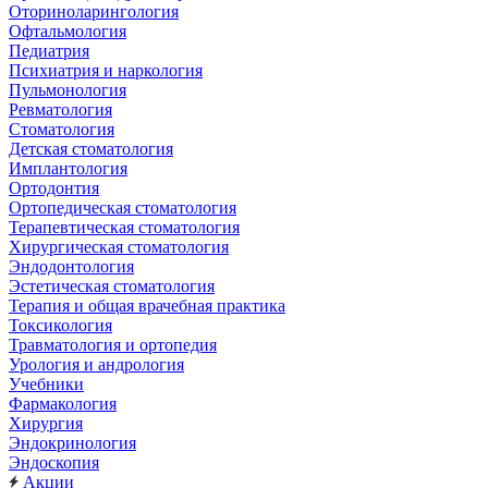
Оториноларингология
Офтальмология
Педиатрия
Психиатрия и наркология
Пульмонология
Ревматология
Стоматология
Детская стоматология
Имплантология
Ортодонтия
Ортопедическая стоматология
Терапевтическая стоматология
Хирургическая стоматология
Эндодонтология
Эстетическая стоматология
Терапия и общая врачебная практика
Токсикология
Травматология и ортопедия
Урология и андрология
Учебники
Фармакология
Хирургия
Эндокринология
Эндоскопия
Акции