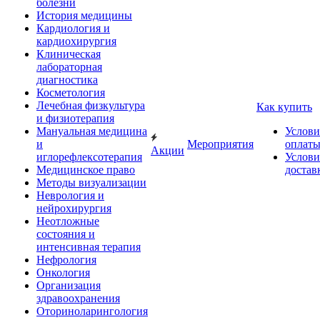
болезни
История медицины
Кардиология и
кардиохирургия
Клиническая
лабораторная
диагностика
Косметология
Лечебная физкультура
Как купить
и физиотерапия
Мануальная медицина
Услови
и
Мероприятия
оплат
Акции
иглорефлексотерапия
Услови
Медицинское право
достав
Методы визуализации
Неврология и
нейрохирургия
Неотложные
состояния и
интенсивная терапия
Нефрология
Онкология
Организация
здравоохранения
Оториноларингология