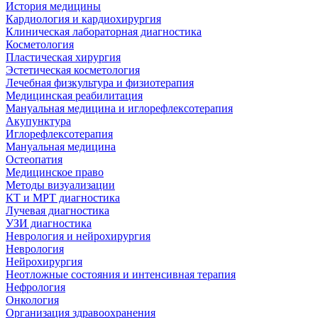
История медицины
Кардиология и кардиохирургия
Клиническая лабораторная диагностика
Косметология
Пластическая хирургия
Эстетическая косметология
Лечебная физкультура и физиотерапия
Медицинская реабилитация
Мануальная медицина и иглорефлексотерапия
Акупунктура
Иглорефлексотерапия
Мануальная медицина
Остеопатия
Медицинское право
Методы визуализации
КТ и МРТ диагностика
Лучевая диагностика
УЗИ диагностика
Неврология и нейрохирургия
Неврология
Нейрохирургия
Неотложные состояния и интенсивная терапия
Нефрология
Онкология
Организация здравоохранения