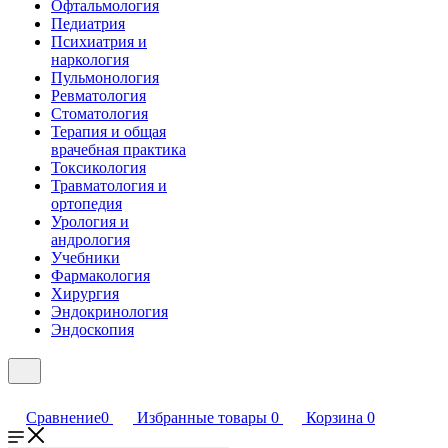
Офтальмология
Педиатрия
Психиатрия и
наркология
Пульмонология
Ревматология
Стоматология
Терапия и общая
врачебная практика
Токсикология
Травматология и
ортопедия
Урология и
андрология
Учебники
Фармакология
Хирургия
Эндокринология
Эндоскопия
Сравнение
0
Избранные товары
0
Корзина
0