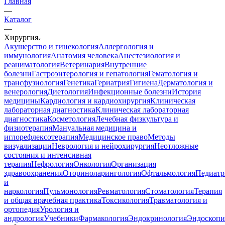
Главная
—
Каталог
—
Хирургия
Акушерство и гинекология
Аллергология и
иммунология
Анатомия человека
Анестезиология и
реаниматология
Ветеринария
Внутренние
болезни
Гастроэнтерология и гепатология
Гематология и
трансфузиология
Генетика
Гериатрия
Гигиена
Дерматология и
венерология
Диетология
Инфекционные болезни
История
медицины
Кардиология и кардиохирургия
Клиническая
лабораторная диагностика
Клиническая лабораторная
диагностика
Косметология
Лечебная физкультура и
физиотерапия
Мануальная медицина и
иглорефлексотерапия
Медицинское право
Методы
визуализации
Неврология и нейрохирургия
Неотложные
состояния и интенсивная
терапия
Нефрология
Онкология
Организация
здравоохранения
Оториноларингология
Офтальмология
Педиатр
и
наркология
Пульмонология
Ревматология
Стоматология
Терапия
и общая врачебная практика
Токсикология
Травматология и
ортопедия
Урология и
андрология
Учебники
Фармакология
Эндокринология
Эндоскопи