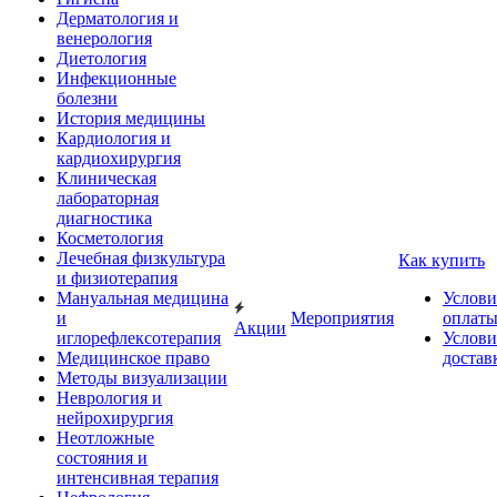
Дерматология и
венерология
Диетология
Инфекционные
болезни
История медицины
Кардиология и
кардиохирургия
Клиническая
лабораторная
диагностика
Косметология
Лечебная физкультура
Как купить
и физиотерапия
Мануальная медицина
Услови
и
Мероприятия
оплат
Акции
иглорефлексотерапия
Услови
Медицинское право
достав
Методы визуализации
Неврология и
нейрохирургия
Неотложные
состояния и
интенсивная терапия