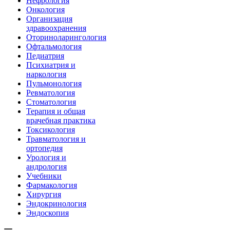
Нефрология
Онкология
Организация
здравоохранения
Оториноларингология
Офтальмология
Педиатрия
Психиатрия и
наркология
Пульмонология
Ревматология
Стоматология
Терапия и общая
врачебная практика
Токсикология
Травматология и
ортопедия
Урология и
андрология
Учебники
Фармакология
Хирургия
Эндокринология
Эндоскопия