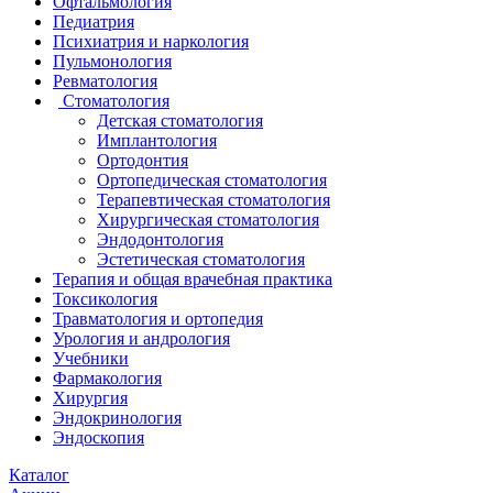
Офтальмология
Педиатрия
Психиатрия и наркология
Пульмонология
Ревматология
Стоматология
Детская стоматология
Имплантология
Ортодонтия
Ортопедическая стоматология
Терапевтическая стоматология
Хирургическая стоматология
Эндодонтология
Эстетическая стоматология
Терапия и общая врачебная практика
Токсикология
Травматология и ортопедия
Урология и андрология
Учебники
Фармакология
Хирургия
Эндокринология
Эндоскопия
Каталог