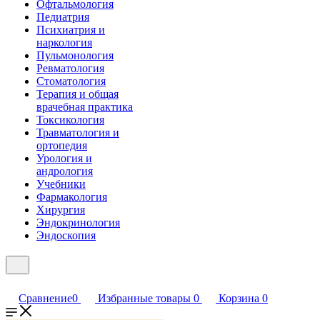
Офтальмология
Педиатрия
Психиатрия и
наркология
Пульмонология
Ревматология
Стоматология
Терапия и общая
врачебная практика
Токсикология
Травматология и
ортопедия
Урология и
андрология
Учебники
Фармакология
Хирургия
Эндокринология
Эндоскопия
Сравнение
0
Избранные товары
0
Корзина
0