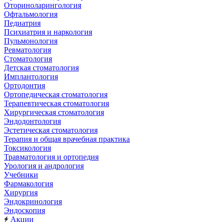
Оториноларингология
Офтальмология
Педиатрия
Психиатрия и наркология
Пульмонология
Ревматология
Стоматология
Детская стоматология
Имплантология
Ортодонтия
Ортопедическая стоматология
Терапевтическая стоматология
Хирургическая стоматология
Эндодонтология
Эстетическая стоматология
Терапия и общая врачебная практика
Токсикология
Травматология и ортопедия
Урология и андрология
Учебники
Фармакология
Хирургия
Эндокринология
Эндоскопия
Акции