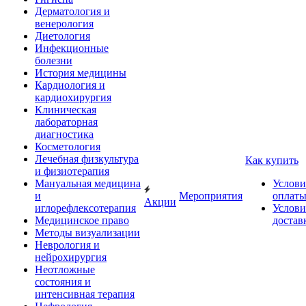
Дерматология и
венерология
Диетология
Инфекционные
болезни
История медицины
Кардиология и
кардиохирургия
Клиническая
лабораторная
диагностика
Косметология
Лечебная физкультура
Как купить
и физиотерапия
Мануальная медицина
Услови
и
Мероприятия
оплат
Акции
иглорефлексотерапия
Услови
Медицинское право
достав
Методы визуализации
Неврология и
нейрохирургия
Неотложные
состояния и
интенсивная терапия