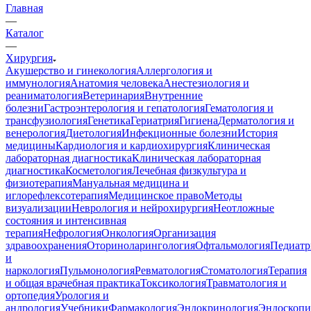
Главная
—
Каталог
—
Хирургия
Акушерство и гинекология
Аллергология и
иммунология
Анатомия человека
Анестезиология и
реаниматология
Ветеринария
Внутренние
болезни
Гастроэнтерология и гепатология
Гематология и
трансфузиология
Генетика
Гериатрия
Гигиена
Дерматология и
венерология
Диетология
Инфекционные болезни
История
медицины
Кардиология и кардиохирургия
Клиническая
лабораторная диагностика
Клиническая лабораторная
диагностика
Косметология
Лечебная физкультура и
физиотерапия
Мануальная медицина и
иглорефлексотерапия
Медицинское право
Методы
визуализации
Неврология и нейрохирургия
Неотложные
состояния и интенсивная
терапия
Нефрология
Онкология
Организация
здравоохранения
Оториноларингология
Офтальмология
Педиатр
и
наркология
Пульмонология
Ревматология
Стоматология
Терапия
и общая врачебная практика
Токсикология
Травматология и
ортопедия
Урология и
андрология
Учебники
Фармакология
Эндокринология
Эндоскопи