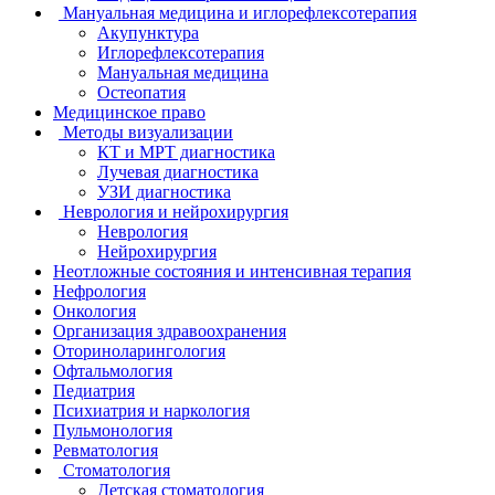
Мануальная медицина и иглорефлексотерапия
Акупунктура
Иглорефлексотерапия
Мануальная медицина
Остеопатия
Медицинское право
Методы визуализации
КТ и МРТ диагностика
Лучевая диагностика
УЗИ диагностика
Неврология и нейрохирургия
Неврология
Нейрохирургия
Неотложные состояния и интенсивная терапия
Нефрология
Онкология
Организация здравоохранения
Оториноларингология
Офтальмология
Педиатрия
Психиатрия и наркология
Пульмонология
Ревматология
Стоматология
Детская стоматология