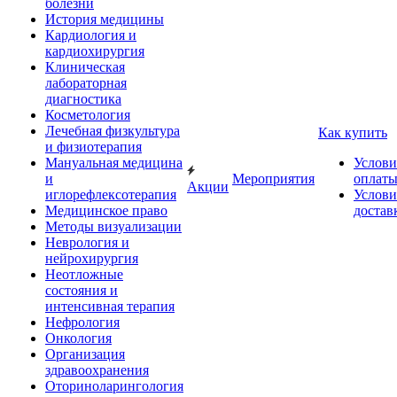
болезни
История медицины
Кардиология и
кардиохирургия
Клиническая
лабораторная
диагностика
Косметология
Лечебная физкультура
Как купить
и физиотерапия
Мануальная медицина
Услови
и
Мероприятия
оплат
Акции
иглорефлексотерапия
Услови
Медицинское право
достав
Методы визуализации
Неврология и
нейрохирургия
Неотложные
состояния и
интенсивная терапия
Нефрология
Онкология
Организация
здравоохранения
Оториноларингология