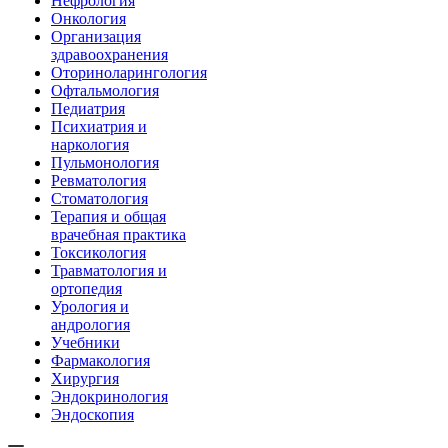
Нефрология
Онкология
Организация
здравоохранения
Оториноларингология
Офтальмология
Педиатрия
Психиатрия и
наркология
Пульмонология
Ревматология
Стоматология
Терапия и общая
врачебная практика
Токсикология
Травматология и
ортопедия
Урология и
андрология
Учебники
Фармакология
Хирургия
Эндокринология
Эндоскопия