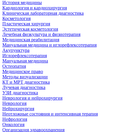
История медицины
Кардиология и кардиохирургия
Клиническая лабораторная диагностика
Косметология
Пластическая хирургия
Эстетическая косметология
Лечебная физкультура и физиотерапия
Медицинская реабилитация
Мануальная медицина и иглорефлексотерапия
Акупунктура
Иглорефлексотерапия
Мануальная медицина
Остеопатия
Медицинское право
Методы визуализации
КТ и МРТ диагностика
Лучевая диагностика
УЗИ диагностика
Неврология и нейрохирургия
Неврология
Нейрохирургия
Неотложные состояния и интенсивная терапия
Нефрология
Онкология
Организация здравоохранения