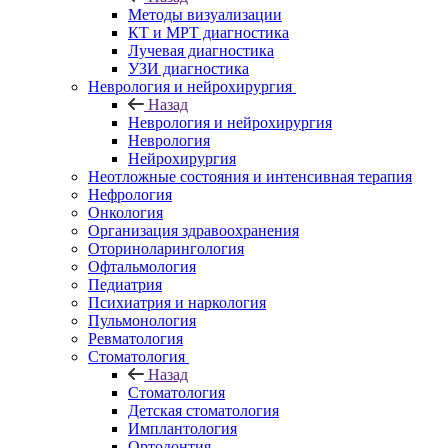
Методы визуализации
КТ и МРТ диагностика
Лучевая диагностика
УЗИ диагностика
Неврология и нейрохирургия
Назад
Неврология и нейрохирургия
Неврология
Нейрохирургия
Неотложные состояния и интенсивная терапия
Нефрология
Онкология
Организация здравоохранения
Оториноларингология
Офтальмология
Педиатрия
Психиатрия и наркология
Пульмонология
Ревматология
Стоматология
Назад
Стоматология
Детская стоматология
Имплантология
Ортодонтия