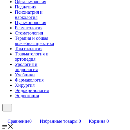
Офтальмология
Педиатрия
Психиатрия и
наркология
Пульмонология
Ревматология
Стоматология
Терапия и общая
врачебная практика
Токсикология
Травматология и
ортопедия
Урология и
андрология
Учебники
Фармакология
Хирургия
Эндокринология
Эндоскопия
Сравнение
0
Избранные товары
0
Корзина
0