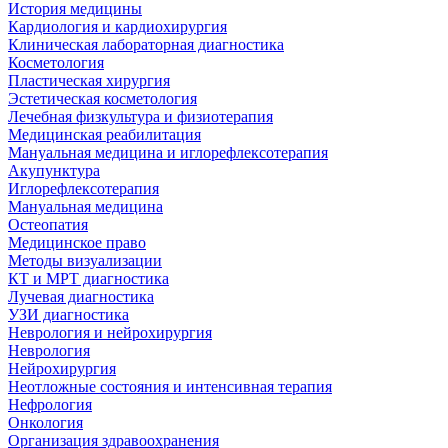
История медицины
Кардиология и кардиохирургия
Клиническая лабораторная диагностика
Косметология
Пластическая хирургия
Эстетическая косметология
Лечебная физкультура и физиотерапия
Медицинская реабилитация
Мануальная медицина и иглорефлексотерапия
Акупунктура
Иглорефлексотерапия
Мануальная медицина
Остеопатия
Медицинское право
Методы визуализации
КТ и МРТ диагностика
Лучевая диагностика
УЗИ диагностика
Неврология и нейрохирургия
Неврология
Нейрохирургия
Неотложные состояния и интенсивная терапия
Нефрология
Онкология
Организация здравоохранения