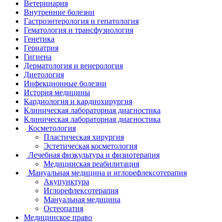
Ветеринария
Внутренние болезни
Гастроэнтерология и гепатология
Гематология и трансфузиология
Генетика
Гериатрия
Гигиена
Дерматология и венерология
Диетология
Инфекционные болезни
История медицины
Кардиология и кардиохирургия
Клиническая лабораторная диагностика
Клиническая лабораторная диагностика
Косметология
Пластическая хирургия
Эстетическая косметология
Лечебная физкультура и физиотерапия
Медицинская реабилитация
Мануальная медицина и иглорефлексотерапия
Акупунктура
Иглорефлексотерапия
Мануальная медицина
Остеопатия
Медицинское право