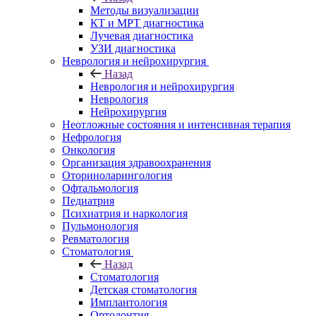
Методы визуализации
КТ и МРТ диагностика
Лучевая диагностика
УЗИ диагностика
Неврология и нейрохирургия
Назад
Неврология и нейрохирургия
Неврология
Нейрохирургия
Неотложные состояния и интенсивная терапия
Нефрология
Онкология
Организация здравоохранения
Оториноларингология
Офтальмология
Педиатрия
Психиатрия и наркология
Пульмонология
Ревматология
Стоматология
Назад
Стоматология
Детская стоматология
Имплантология
Ортодонтия