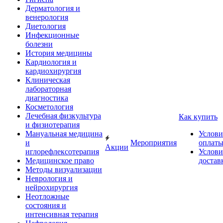
Дерматология и
венерология
Диетология
Инфекционные
болезни
История медицины
Кардиология и
кардиохирургия
Клиническая
лабораторная
диагностика
Косметология
Лечебная физкультура
Как купить
и физиотерапия
Мануальная медицина
Услови
и
Мероприятия
оплат
Акции
иглорефлексотерапия
Услови
Медицинское право
достав
Методы визуализации
Неврология и
нейрохирургия
Неотложные
состояния и
интенсивная терапия