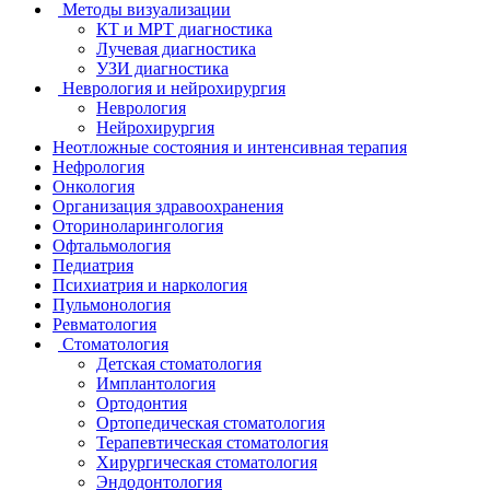
Методы визуализации
КТ и МРТ диагностика
Лучевая диагностика
УЗИ диагностика
Неврология и нейрохирургия
Неврология
Нейрохирургия
Неотложные состояния и интенсивная терапия
Нефрология
Онкология
Организация здравоохранения
Оториноларингология
Офтальмология
Педиатрия
Психиатрия и наркология
Пульмонология
Ревматология
Стоматология
Детская стоматология
Имплантология
Ортодонтия
Ортопедическая стоматология
Терапевтическая стоматология
Хирургическая стоматология
Эндодонтология