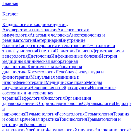
Главная
—
Каталог
—
Кардиология и кардиохирургия
Акушерство и гинекология
Аллергология и
иммунология
Анатомия человека
Анестезиология и
реаниматология
Ветеринария
Внутренние
болезни
Гастроэнтерология и гепатология
Гематология и
трансфузиология
Генетика
Гериатрия
Гигиена
Дерматология и
венерология
Диетология
Инфекционные болезни
История
медицины
Клиническая лабораторная
диагностика
Клиническая лабораторная
диагностика
Косметология
Лечебная физкультура и
физиотерапия
Мануальная медицина и
иглорефлексотерапия
Медицинское право
Методы
визуализации
Неврология и нейрохирургия
Неотложные
состояния и интенсивная
терапия
Нефрология
Онкология
Организация
здравоохранения
Оториноларингология
Офтальмология
Педиатр
и
наркология
Пульмонология
Ревматология
Стоматология
Терапия
и общая врачебная практика
Токсикология
Травматология и
ортопедия
Урология и
андрология
Учебники
Фармакология
Хирургия
Эндокринология