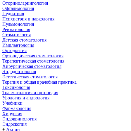
Оториноларингология
Офтальмология
Педиатрия
Психиатрия и наркология
Пульмонология
Ревматология
Стоматология
Детская стоматология
Имплантология
Ортодонтия
Ортопедическая стоматология
Терапевтическая стоматология
Хирургическая стоматология
Эндодонтология
Эстетическая стоматология
Терапия и общая врачебная практика
Токсикология
Травматология и ортопедия
Урология и андрология
Учебники
Фармакология
Хирургия
Эндокринология
Эндоскопия
Акции