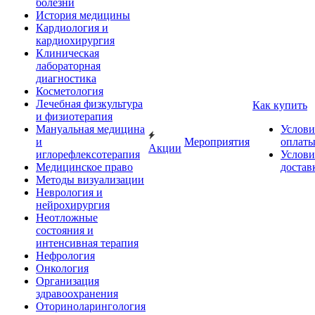
болезни
История медицины
Кардиология и
кардиохирургия
Клиническая
лабораторная
диагностика
Косметология
Лечебная физкультура
Как купить
и физиотерапия
Мануальная медицина
Услови
и
Мероприятия
оплат
Акции
иглорефлексотерапия
Услови
Медицинское право
достав
Методы визуализации
Неврология и
нейрохирургия
Неотложные
состояния и
интенсивная терапия
Нефрология
Онкология
Организация
здравоохранения
Оториноларингология