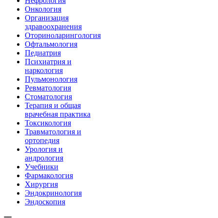
Нефрология
Онкология
Организация
здравоохранения
Оториноларингология
Офтальмология
Педиатрия
Психиатрия и
наркология
Пульмонология
Ревматология
Стоматология
Терапия и общая
врачебная практика
Токсикология
Травматология и
ортопедия
Урология и
андрология
Учебники
Фармакология
Хирургия
Эндокринология
Эндоскопия