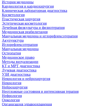
История медицины
Кардиология и кардиохирургия
Клиническая лабораторная диагностика
Косметология
Пластическая хирургия
Эстетическая косметология
Лечебная физкультура и физиотерапия
Медицинская реабилитация
Мануальная медицина и иглорефлексотерапия
Акупунктура
Иглорефлексотерапия
Мануальная медицина
Остеопатия
Медицинское право
Методы визуализации
КТ и МРТ диагностика
Лучевая диагностика
УЗИ диагностика
Неврология и нейрохирургия
Неврология
Нейрохирургия
Неотложные состояния и интенсивная терапия
Нефрология
Онкология
Организация здравоохранения