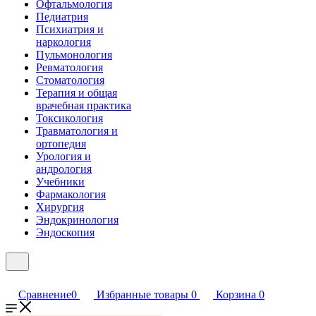
Офтальмология
Педиатрия
Психиатрия и
наркология
Пульмонология
Ревматология
Стоматология
Терапия и общая
врачебная практика
Токсикология
Травматология и
ортопедия
Урология и
андрология
Учебники
Фармакология
Хирургия
Эндокринология
Эндоскопия
Сравнение
0
Избранные товары
0
Корзина
0