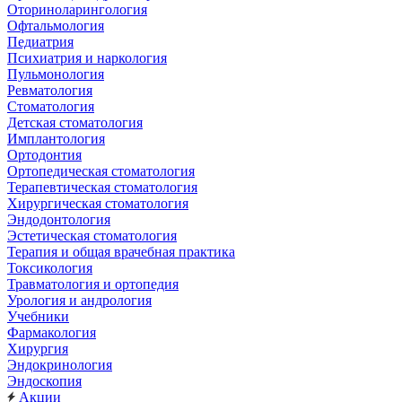
Оториноларингология
Офтальмология
Педиатрия
Психиатрия и наркология
Пульмонология
Ревматология
Стоматология
Детская стоматология
Имплантология
Ортодонтия
Ортопедическая стоматология
Терапевтическая стоматология
Хирургическая стоматология
Эндодонтология
Эстетическая стоматология
Терапия и общая врачебная практика
Токсикология
Травматология и ортопедия
Урология и андрология
Учебники
Фармакология
Хирургия
Эндокринология
Эндоскопия
Акции