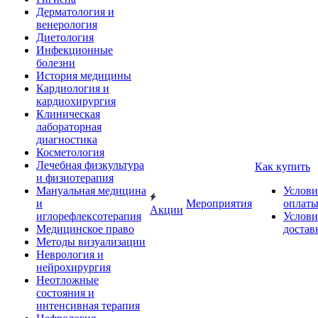
Дерматология и
венерология
Диетология
Инфекционные
болезни
История медицины
Кардиология и
кардиохирургия
Клиническая
лабораторная
диагностика
Косметология
Лечебная физкультура
Как купить
и физиотерапия
Мануальная медицина
Услови
и
Мероприятия
оплат
Акции
иглорефлексотерапия
Услови
Медицинское право
достав
Методы визуализации
Неврология и
нейрохирургия
Неотложные
состояния и
интенсивная терапия