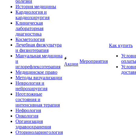
болезни
История медицины
Кардиология и
кардиохирургия
Клиническая
лабораторная
диагностика
Косметология
Лечебная физкультура
Как купить
и физиотерапия
Мануальная медицина
Услови
и
Мероприятия
оплат
Акции
иглорефлексотерапия
Услови
Медицинское право
достав
Методы визуализации
Неврология и
нейрохирургия
Неотложные
состояния и
интенсивная терапия
Нефрология
Онкология
Организация
здравоохранения
Оториноларингология