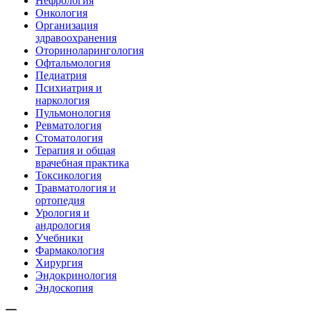
Нефрология
Онкология
Организация
здравоохранения
Оториноларингология
Офтальмология
Педиатрия
Психиатрия и
наркология
Пульмонология
Ревматология
Стоматология
Терапия и общая
врачебная практика
Токсикология
Травматология и
ортопедия
Урология и
андрология
Учебники
Фармакология
Хирургия
Эндокринология
Эндоскопия