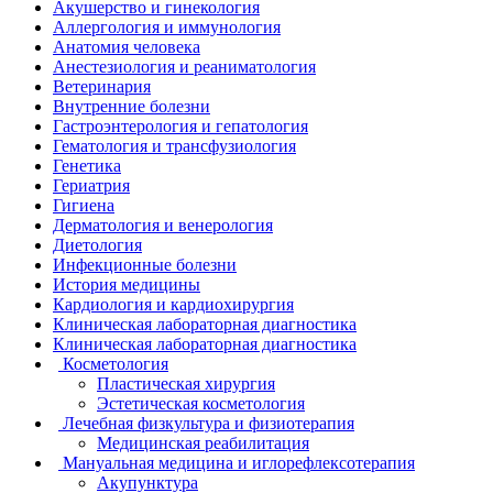
Акушерство и гинекология
Аллергология и иммунология
Анатомия человека
Анестезиология и реаниматология
Ветеринария
Внутренние болезни
Гастроэнтерология и гепатология
Гематология и трансфузиология
Генетика
Гериатрия
Гигиена
Дерматология и венерология
Диетология
Инфекционные болезни
История медицины
Кардиология и кардиохирургия
Клиническая лабораторная диагностика
Клиническая лабораторная диагностика
Косметология
Пластическая хирургия
Эстетическая косметология
Лечебная физкультура и физиотерапия
Медицинская реабилитация
Мануальная медицина и иглорефлексотерапия
Акупунктура