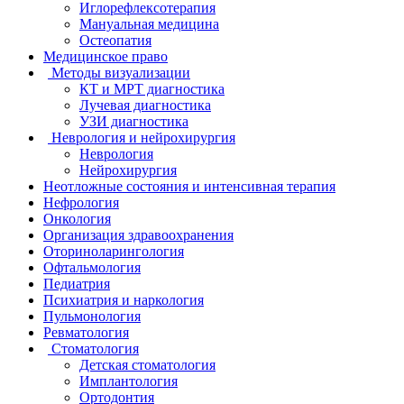
Иглорефлексотерапия
Мануальная медицина
Остеопатия
Медицинское право
Методы визуализации
КТ и МРТ диагностика
Лучевая диагностика
УЗИ диагностика
Неврология и нейрохирургия
Неврология
Нейрохирургия
Неотложные состояния и интенсивная терапия
Нефрология
Онкология
Организация здравоохранения
Оториноларингология
Офтальмология
Педиатрия
Психиатрия и наркология
Пульмонология
Ревматология
Стоматология
Детская стоматология
Имплантология
Ортодонтия