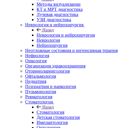
Методы визуализации
КТ и МРТ диагностика
Лучевая диагностика
УЗИ диагностика
Неврология и нейрохирургия
Назад
Неврология и нейрохирургия
Неврология
Нейрохирургия
Неотложные состояния и интенсивная терапия
Нефрология
Онкология
Организация здравоохранения
Оториноларингология
Офтальмология
Педиатрия
Психиатрия и наркология
Пульмонология
Ревматология
Стоматология
Назад
Стоматология
Детская стоматология
Имплантология
Ортодонтия