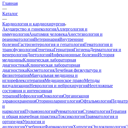
Главная
—
Каталог
—
Кардиология и кардиохирургия
Акушерство и гинекология
Аллергология и
иммунология
Анатомия человека
Анестезиология и
реаниматология
Ветеринария
Внутренние
болезни
Гастроэнтерология и гепатология
Гематология и
трансфузиология
Генетика
Гериатрия
Гигиена
Дерматология и
венерология
Диетология
Инфекционные болезни
История
медицины
Клиническая лабораторная
диагностика
Клиническая лабораторная
диагностика
Косметология
Лечебная физкультура и
физиотерапия
Мануальная медицина и
иглорефлексотерапия
Медицинское право
Методы
визуализации
Неврология и нейрохирургия
Неотложные
состояния и интенсивная
терапия
Нефрология
Онкология
Организация
здравоохранения
Оториноларингология
Офтальмология
Педиатр
и
наркология
Пульмонология
Ревматология
Стоматология
Терапия
и общая врачебная практика
Токсикология
Травматология и
ортопедия
Урология и
андрология
Учебники
Фармакология
Хирургия
Эндокринология