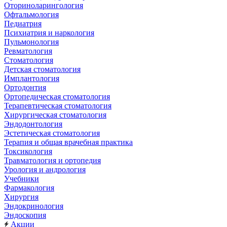
Оториноларингология
Офтальмология
Педиатрия
Психиатрия и наркология
Пульмонология
Ревматология
Стоматология
Детская стоматология
Имплантология
Ортодонтия
Ортопедическая стоматология
Терапевтическая стоматология
Хирургическая стоматология
Эндодонтология
Эстетическая стоматология
Терапия и общая врачебная практика
Токсикология
Травматология и ортопедия
Урология и андрология
Учебники
Фармакология
Хирургия
Эндокринология
Эндоскопия
Акции