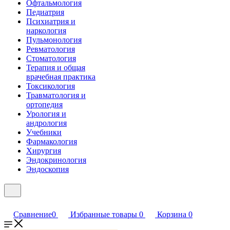
Офтальмология
Педиатрия
Психиатрия и
наркология
Пульмонология
Ревматология
Стоматология
Терапия и общая
врачебная практика
Токсикология
Травматология и
ортопедия
Урология и
андрология
Учебники
Фармакология
Хирургия
Эндокринология
Эндоскопия
Сравнение
0
Избранные товары
0
Корзина
0