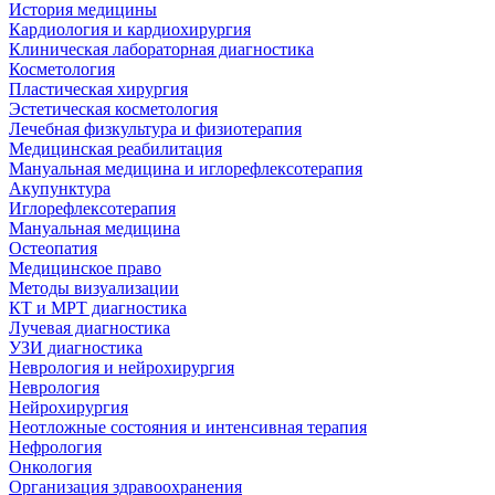
История медицины
Кардиология и кардиохирургия
Клиническая лабораторная диагностика
Косметология
Пластическая хирургия
Эстетическая косметология
Лечебная физкультура и физиотерапия
Медицинская реабилитация
Мануальная медицина и иглорефлексотерапия
Акупунктура
Иглорефлексотерапия
Мануальная медицина
Остеопатия
Медицинское право
Методы визуализации
КТ и МРТ диагностика
Лучевая диагностика
УЗИ диагностика
Неврология и нейрохирургия
Неврология
Нейрохирургия
Неотложные состояния и интенсивная терапия
Нефрология
Онкология
Организация здравоохранения