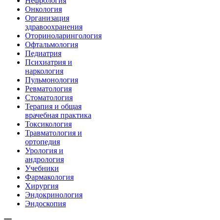
Нефрология
Онкология
Организация
здравоохранения
Оториноларингология
Офтальмология
Педиатрия
Психиатрия и
наркология
Пульмонология
Ревматология
Стоматология
Терапия и общая
врачебная практика
Токсикология
Травматология и
ортопедия
Урология и
андрология
Учебники
Фармакология
Хирургия
Эндокринология
Эндоскопия