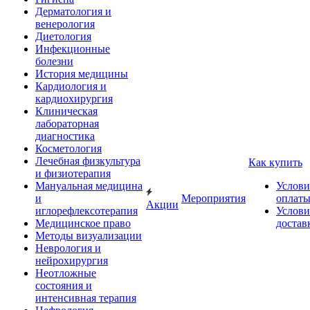
Дерматология и
венерология
Диетология
Инфекционные
болезни
История медицины
Кардиология и
кардиохирургия
Клиническая
лабораторная
диагностика
Косметология
Лечебная физкультура
Как купить
и физиотерапия
Мануальная медицина
Услови
и
Мероприятия
оплат
Акции
иглорефлексотерапия
Услови
Медицинское право
достав
Методы визуализации
Неврология и
нейрохирургия
Неотложные
состояния и
интенсивная терапия