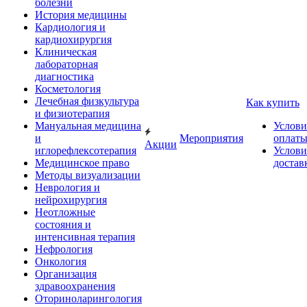
болезни
История медицины
Кардиология и
кардиохирургия
Клиническая
лабораторная
диагностика
Косметология
Лечебная физкультура
Как купить
и физиотерапия
Мануальная медицина
Услови
и
Мероприятия
оплат
Акции
иглорефлексотерапия
Услови
Медицинское право
достав
Методы визуализации
Неврология и
нейрохирургия
Неотложные
состояния и
интенсивная терапия
Нефрология
Онкология
Организация
здравоохранения
Оториноларингология