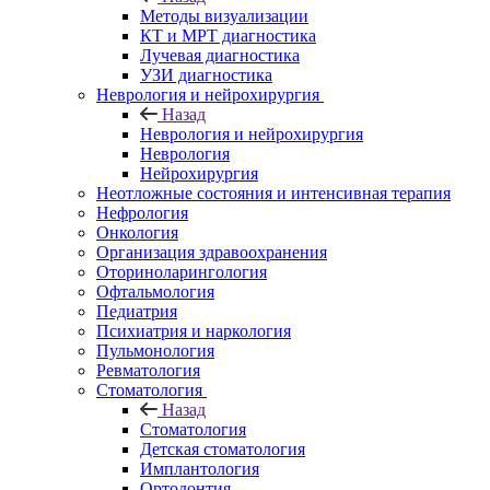
Методы визуализации
КТ и МРТ диагностика
Лучевая диагностика
УЗИ диагностика
Неврология и нейрохирургия
Назад
Неврология и нейрохирургия
Неврология
Нейрохирургия
Неотложные состояния и интенсивная терапия
Нефрология
Онкология
Организация здравоохранения
Оториноларингология
Офтальмология
Педиатрия
Психиатрия и наркология
Пульмонология
Ревматология
Стоматология
Назад
Стоматология
Детская стоматология
Имплантология
Ортодонтия