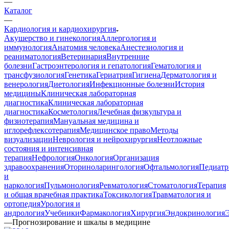
—
Каталог
—
Кардиология и кардиохирургия
Акушерство и гинекология
Аллергология и
иммунология
Анатомия человека
Анестезиология и
реаниматология
Ветеринария
Внутренние
болезни
Гастроэнтерология и гепатология
Гематология и
трансфузиология
Генетика
Гериатрия
Гигиена
Дерматология и
венерология
Диетология
Инфекционные болезни
История
медицины
Клиническая лабораторная
диагностика
Клиническая лабораторная
диагностика
Косметология
Лечебная физкультура и
физиотерапия
Мануальная медицина и
иглорефлексотерапия
Медицинское право
Методы
визуализации
Неврология и нейрохирургия
Неотложные
состояния и интенсивная
терапия
Нефрология
Онкология
Организация
здравоохранения
Оториноларингология
Офтальмология
Педиатр
и
наркология
Пульмонология
Ревматология
Стоматология
Терапия
и общая врачебная практика
Токсикология
Травматология и
ортопедия
Урология и
андрология
Учебники
Фармакология
Хирургия
Эндокринология
—
Прогнозирование и шкалы в медицине