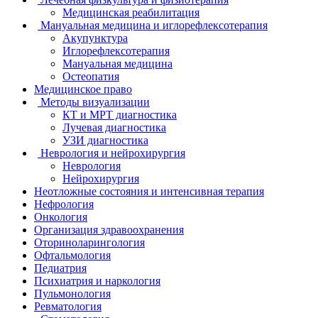
Медицинская реабилитация
Мануальная медицина и иглорефлексотерапия
Акупунктура
Иглорефлексотерапия
Мануальная медицина
Остеопатия
Медицинское право
Методы визуализации
КТ и МРТ диагностика
Лучевая диагностика
УЗИ диагностика
Неврология и нейрохирургия
Неврология
Нейрохирургия
Неотложные состояния и интенсивная терапия
Нефрология
Онкология
Организация здравоохранения
Оториноларингология
Офтальмология
Педиатрия
Психиатрия и наркология
Пульмонология
Ревматология