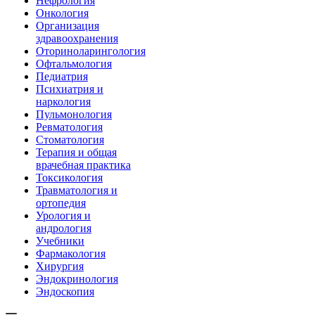
Нефрология
Онкология
Организация
здравоохранения
Оториноларингология
Офтальмология
Педиатрия
Психиатрия и
наркология
Пульмонология
Ревматология
Стоматология
Терапия и общая
врачебная практика
Токсикология
Травматология и
ортопедия
Урология и
андрология
Учебники
Фармакология
Хирургия
Эндокринология
Эндоскопия