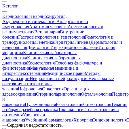
—
Каталог
—
Кардиология и кардиохирургия
Акушерство и гинекология
Аллергология и
иммунология
Анатомия человека
Анестезиология и
реаниматология
Ветеринария
Внутренние
болезни
Гастроэнтерология и гепатология
Гематология и
трансфузиология
Генетика
Гериатрия
Гигиена
Дерматология и
венерология
Диетология
Инфекционные болезни
История
медицины
Клиническая лабораторная
диагностика
Клиническая лабораторная
диагностика
Косметология
Лечебная физкультура и
физиотерапия
Мануальная медицина и
иглорефлексотерапия
Медицинское право
Методы
визуализации
Неврология и нейрохирургия
Неотложные
состояния и интенсивная
терапия
Нефрология
Онкология
Организация
здравоохранения
Оториноларингология
Офтальмология
Педиатр
и
наркология
Пульмонология
Ревматология
Стоматология
Терапия
и общая врачебная практика
Токсикология
Травматология и
ортопедия
Урология и
андрология
Учебники
Фармакология
Хирургия
Эндокринология
—
Сердечная недостаточность.