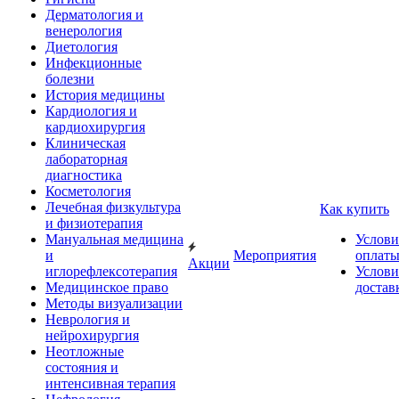
Дерматология и
венерология
Диетология
Инфекционные
болезни
История медицины
Кардиология и
кардиохирургия
Клиническая
лабораторная
диагностика
Косметология
Лечебная физкультура
Как купить
и физиотерапия
Мануальная медицина
Услови
и
Мероприятия
оплат
Акции
иглорефлексотерапия
Услови
Медицинское право
достав
Методы визуализации
Неврология и
нейрохирургия
Неотложные
состояния и
интенсивная терапия