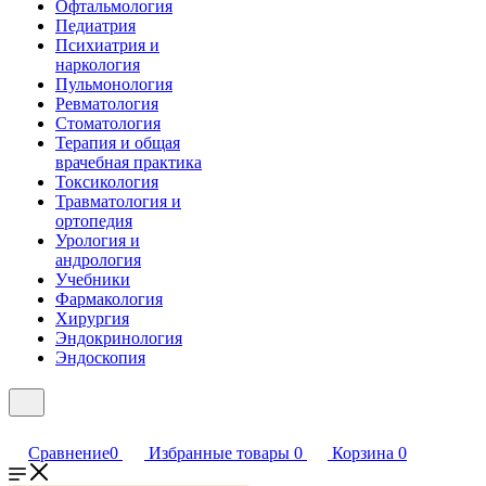
Офтальмология
Педиатрия
Психиатрия и
наркология
Пульмонология
Ревматология
Стоматология
Терапия и общая
врачебная практика
Токсикология
Травматология и
ортопедия
Урология и
андрология
Учебники
Фармакология
Хирургия
Эндокринология
Эндоскопия
Сравнение
0
Избранные товары
0
Корзина
0