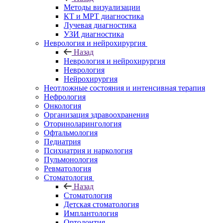
Методы визуализации
КТ и МРТ диагностика
Лучевая диагностика
УЗИ диагностика
Неврология и нейрохирургия
Назад
Неврология и нейрохирургия
Неврология
Нейрохирургия
Неотложные состояния и интенсивная терапия
Нефрология
Онкология
Организация здравоохранения
Оториноларингология
Офтальмология
Педиатрия
Психиатрия и наркология
Пульмонология
Ревматология
Стоматология
Назад
Стоматология
Детская стоматология
Имплантология
Ортодонтия