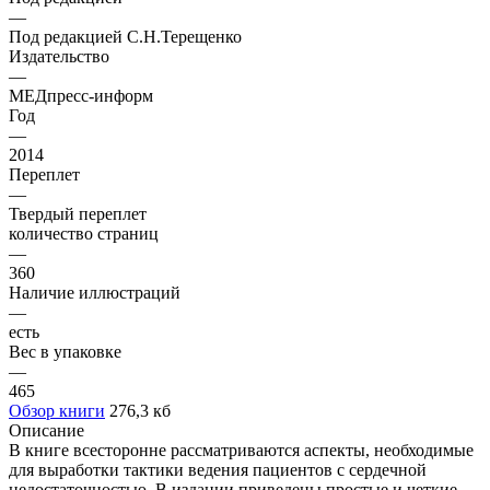
—
Под редакцией С.Н.Терещенко
Издательство
—
МЕДпресс-информ
Год
—
2014
Переплет
—
Твердый переплет
количество страниц
—
360
Наличие иллюстраций
—
есть
Вес в упаковке
—
465
Обзор книги
276,3 кб
Описание
В книге всесторонне рассматриваются аспекты, необходимые
для выработки тактики ведения пациентов с сердечной
недостаточностью. В издании приведены простые и четкие