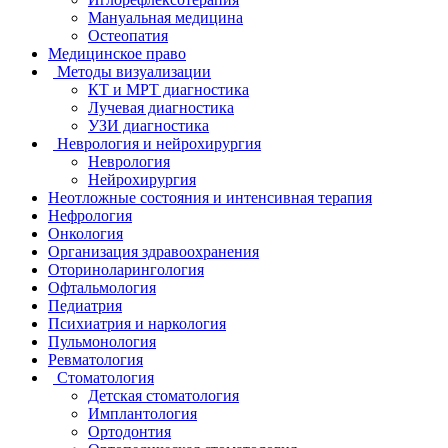
Мануальная медицина
Остеопатия
Медицинское право
Методы визуализации
КТ и МРТ диагностика
Лучевая диагностика
УЗИ диагностика
Неврология и нейрохирургия
Неврология
Нейрохирургия
Неотложные состояния и интенсивная терапия
Нефрология
Онкология
Организация здравоохранения
Оториноларингология
Офтальмология
Педиатрия
Психиатрия и наркология
Пульмонология
Ревматология
Стоматология
Детская стоматология
Имплантология
Ортодонтия