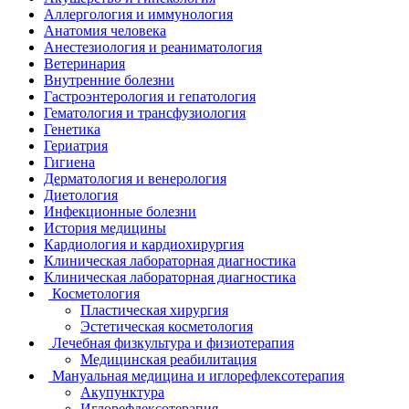
Аллергология и иммунология
Анатомия человека
Анестезиология и реаниматология
Ветеринария
Внутренние болезни
Гастроэнтерология и гепатология
Гематология и трансфузиология
Генетика
Гериатрия
Гигиена
Дерматология и венерология
Диетология
Инфекционные болезни
История медицины
Кардиология и кардиохирургия
Клиническая лабораторная диагностика
Клиническая лабораторная диагностика
Косметология
Пластическая хирургия
Эстетическая косметология
Лечебная физкультура и физиотерапия
Медицинская реабилитация
Мануальная медицина и иглорефлексотерапия
Акупунктура
Иглорефлексотерапия