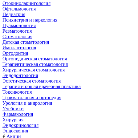
Оториноларингология
Офтальмология
Педиатрия
Психиатрия и наркология
Пульмонология
Ревматология
Стоматология
Детская стоматология
Имплантология
Ортодонтия
Ортопедическая стоматология
Терапевтическая стоматология
Хирургическая стоматология
Эндодонтология
Эстетическая стоматология
Терапия и общая врачебная практика
Токсикология
Травматология и ортопедия
Урология и андрология
Учебники
Фармакология
Хирургия
Эндокринология
Эндоскопия
Акции