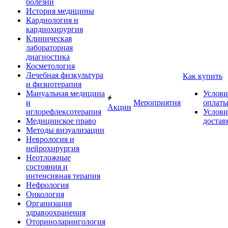
болезни
История медицины
Кардиология и
кардиохирургия
Клиническая
лабораторная
диагностика
Косметология
Лечебная физкультура
Как купить
и физиотерапия
Мануальная медицина
Услови
и
Мероприятия
оплат
Акции
иглорефлексотерапия
Услови
Медицинское право
достав
Методы визуализации
Неврология и
нейрохирургия
Неотложные
состояния и
интенсивная терапия
Нефрология
Онкология
Организация
здравоохранения
Оториноларингология