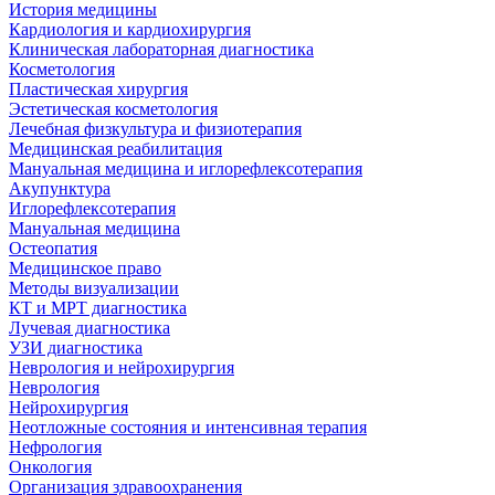
История медицины
Кардиология и кардиохирургия
Клиническая лабораторная диагностика
Косметология
Пластическая хирургия
Эстетическая косметология
Лечебная физкультура и физиотерапия
Медицинская реабилитация
Мануальная медицина и иглорефлексотерапия
Акупунктура
Иглорефлексотерапия
Мануальная медицина
Остеопатия
Медицинское право
Методы визуализации
КТ и МРТ диагностика
Лучевая диагностика
УЗИ диагностика
Неврология и нейрохирургия
Неврология
Нейрохирургия
Неотложные состояния и интенсивная терапия
Нефрология
Онкология
Организация здравоохранения